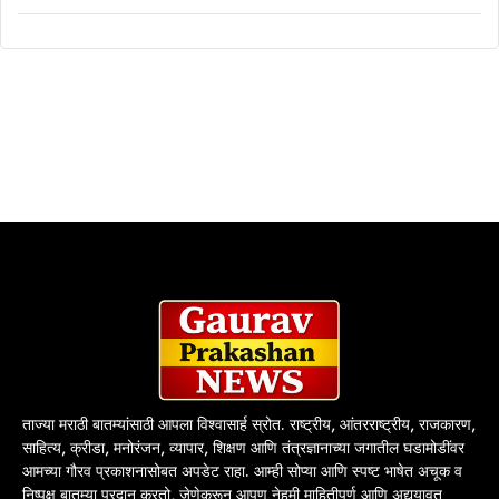
ताज्या मराठी बातम्यांसाठी आपला विश्वासार्ह स्रोत. राष्ट्रीय, आंतरराष्ट्रीय, राजकारण,
साहित्य, क्रीडा, मनोरंजन, व्यापार, शिक्षण आणि तंत्रज्ञानाच्या जगातील घडामोडींवर
आमच्या गौरव प्रकाशनासोबत अपडेट राहा. आम्ही सोप्या आणि स्पष्ट भाषेत अचूक व
निष्पक्ष बातम्या प्रदान करतो, जेणेकरून आपण नेहमी माहितीपूर्ण आणि अद्ययावत