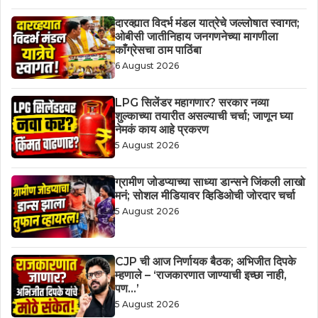
दारव्ह्यात विदर्भ मंडल यात्रेचे जल्लोषात स्वागत;
ओबीसी जातीनिहाय जनगणनेच्या मागणीला
काँग्रेसचा ठाम पाठिंबा
6 August 2026
LPG सिलेंडर महागणार? सरकार नव्या
शुल्काच्या तयारीत असल्याची चर्चा; जाणून घ्या
नेमकं काय आहे प्रकरण
5 August 2026
ग्रामीण जोडप्याच्या साध्या डान्सने जिंकली लाखो
मनं; सोशल मीडियावर व्हिडिओची जोरदार चर्चा
5 August 2026
CJP ची आज निर्णायक बैठक; अभिजीत दिपके
म्हणाले – ‘राजकारणात जाण्याची इच्छा नाही,
पण…’
5 August 2026