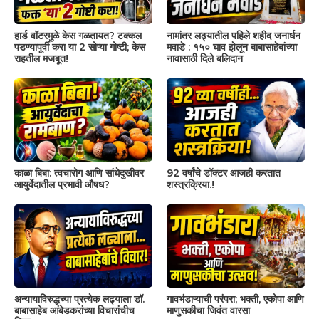
हार्ड वॉटरमुळे केस गळतायत? टक्कल
नामांतर लढ्यातील पहिले शहीद जनार्धन
पडण्यापूर्वी करा या 2 सोप्या गोष्टी; केस
मवाडे : १५० घाव झेलून बाबासाहेबांच्या
राहतील मजबूत!
नावासाठी दिले बलिदान
काळा बिबा: त्वचारोग आणि सांधेदुखीवर
92 वर्षांचे डॉक्टर आजही करतात
आयुर्वेदातील प्रभावी औषध?
शस्त्रक्रिया.!
अन्यायाविरुद्धच्या प्रत्येक लढ्याला डॉ.
गावभंडाऱ्याची परंपरा; भक्ती, एकोपा आणि
बाबासाहेब आंबेडकरांच्या विचारांचीच
माणुसकीचा जिवंत वारसा