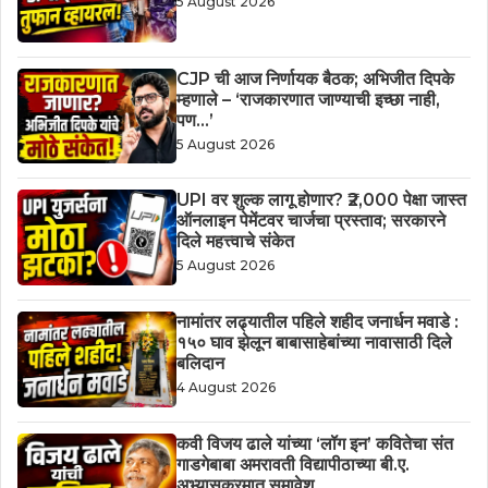
5 August 2026
CJP ची आज निर्णायक बैठक; अभिजीत दिपके
म्हणाले – ‘राजकारणात जाण्याची इच्छा नाही,
पण…’
5 August 2026
UPI वर शुल्क लागू होणार? ₹2,000 पेक्षा जास्त
ऑनलाइन पेमेंटवर चार्जचा प्रस्ताव; सरकारने
दिले महत्त्वाचे संकेत
5 August 2026
नामांतर लढ्यातील पहिले शहीद जनार्धन मवाडे :
१५० घाव झेलून बाबासाहेबांच्या नावासाठी दिले
बलिदान
4 August 2026
कवी विजय ढाले यांच्या ‘लॉग इन’ कवितेचा संत
गाडगेबाबा अमरावती विद्यापीठाच्या बी.ए.
अभ्यासक्रमात समावेश