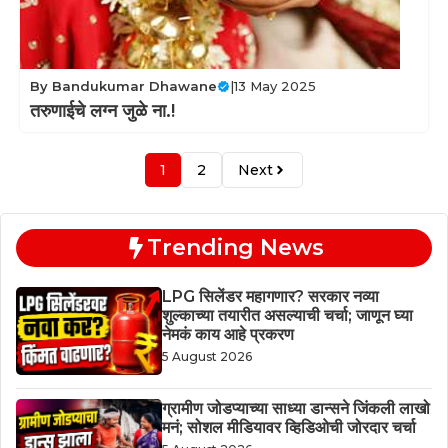
By
Bandukumar Dhawane
|
13 May 2025
तरुणाईचे लग्न जुळे ना.!
1
2
Next
Trending News
LPG सिलेंडर महागणार? सरकार नव्या
शुल्काच्या तयारीत असल्याची चर्चा; जाणून घ्या
नेमकं काय आहे प्रकरण
5 August 2026
ग्रामीण जोडप्याच्या साध्या डान्सने जिंकली लाखो
मनं; सोशल मीडियावर व्हिडिओची जोरदार चर्चा