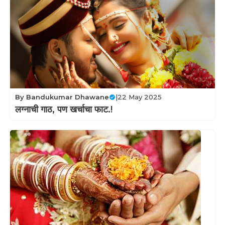
By
Bandukumar Dhawane
|
22 May 2025
लग्नाची गाठ, पण खर्चाचा फाट.!