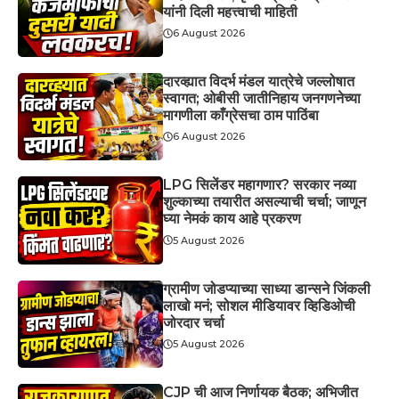
यांनी दिली महत्त्वाची माहिती
6 August 2026
दारव्ह्यात विदर्भ मंडल यात्रेचे जल्लोषात
स्वागत; ओबीसी जातीनिहाय जनगणनेच्या
मागणीला काँग्रेसचा ठाम पाठिंबा
6 August 2026
LPG सिलेंडर महागणार? सरकार नव्या
शुल्काच्या तयारीत असल्याची चर्चा; जाणून
घ्या नेमकं काय आहे प्रकरण
5 August 2026
ग्रामीण जोडप्याच्या साध्या डान्सने जिंकली
लाखो मनं; सोशल मीडियावर व्हिडिओची
जोरदार चर्चा
5 August 2026
CJP ची आज निर्णायक बैठक; अभिजीत