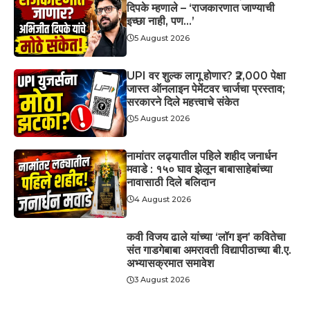
दिपके म्हणाले – ‘राजकारणात जाण्याची
इच्छा नाही, पण…’
5 August 2026
UPI वर शुल्क लागू होणार? ₹2,000 पेक्षा
जास्त ऑनलाइन पेमेंटवर चार्जचा प्रस्ताव;
सरकारने दिले महत्त्वाचे संकेत
5 August 2026
नामांतर लढ्यातील पहिले शहीद जनार्धन
मवाडे : १५० घाव झेलून बाबासाहेबांच्या
नावासाठी दिले बलिदान
4 August 2026
कवी विजय ढाले यांच्या ‘लॉग इन’ कवितेचा
संत गाडगेबाबा अमरावती विद्यापीठाच्या बी.ए.
अभ्यासक्रमात समावेश
3 August 2026