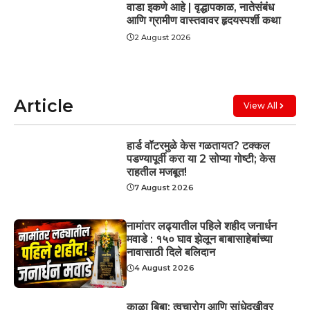
वाडा इकणे आहे | वृद्धापकाळ, नातेसंबंध
आणि ग्रामीण वास्तवावर हृदयस्पर्शी कथा
2 August 2026
Article
View All
हार्ड वॉटरमुळे केस गळतायत? टक्कल
पडण्यापूर्वी करा या 2 सोप्या गोष्टी; केस
राहतील मजबूत!
7 August 2026
नामांतर लढ्यातील पहिले शहीद जनार्धन
मवाडे : १५० घाव झेलून बाबासाहेबांच्या
नावासाठी दिले बलिदान
4 August 2026
काळा बिबा: त्वचारोग आणि सांधेदुखीवर