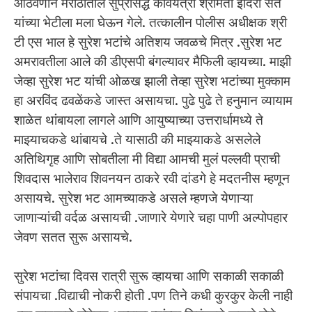
आठवणीने मराठीतील सुप्रसिद्ध कवियत्री श्रीमती इंदिरा संत
यांच्या भेटीला मला घेऊन गेले. तत्कालीन पोलीस अधीक्षक श्री
टी एस भाल हे सुरेश भटांचे अतिशय जवळचे मित्र .सुरेश भट
अमरावतीला आले की डीएसपी बंगल्यावर मैफिली व्हायच्या. माझी
जेव्हा सुरेश भट यांची ओळख झाली तेव्हा सुरेश भटांच्या मुक्काम
हा अरविंद ढवळेंकडे जास्त असायचा. पुढे पुढे ते हनुमान व्यायाम
शाळेत थांबायला लागले आणि आयुष्याच्या उत्तरार्धामध्ये ते
माझ्याचकडे थांबायचे .ते यासाठी की माझ्याकडे असलेले
अतिथिगृह आणि सोबतीला मी विद्या आमची मुलं पल्लवी प्राची
शिवदास भालेराव शिवनयन ठाकरे रवी दांडगे हे मदतनीस म्हणून
असायचे. सुरेश भट आमच्याकडे असले म्हणजे येणाऱ्या
जाणाऱ्यांची वर्दळ असायची .जाणारे येणारे चहा पाणी अल्पोपहार
जेवण सतत सुरू असायचे.
सुरेश भटांचा दिवस रात्री सुरू व्हायचा आणि सकाळी सकाळी
संपायचा .विद्याची नोकरी होती .पण तिने कधी कुरकुर केली नाही