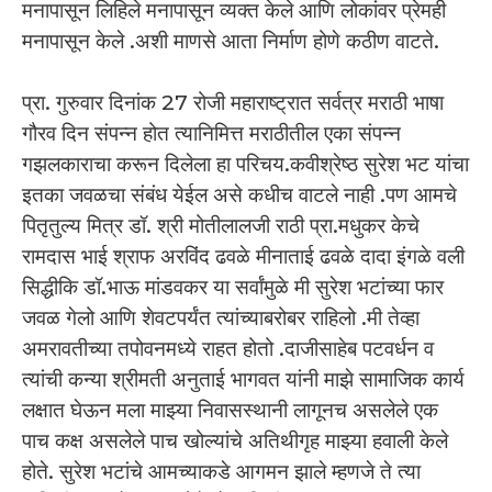
मनापासून लिहिले मनापासून व्यक्त केले आणि लोकांवर प्रेमही
मनापासून केले .अशी माणसे आता निर्माण होणे कठीण वाटते.
प्रा. गुरुवार दिनांक 27 रोजी महाराष्ट्रात सर्वत्र मराठी भाषा
गौरव दिन संपन्न होत त्यानिमित्त मराठीतील एका संपन्न
गझलकाराचा करून दिलेला हा परिचय.कवीश्रेष्ठ सुरेश भट यांचा
इतका जवळचा संबंध येईल असे कधीच वाटले नाही .पण आमचे
पितृतुल्य मित्र डॉ. श्री मोतीलालजी राठी प्रा.मधुकर केचे
रामदास भाई श्राफ अरविंद ढवळे मीनाताई ढवळे दादा इंगळे वली
सिद्धीकि डॉ.भाऊ मांडवकर या सर्वांमुळे मी सुरेश भटांच्या फार
जवळ गेलो आणि शेवटपर्यंत त्यांच्याबरोबर राहिलो .मी तेव्हा
अमरावतीच्या तपोवनमध्ये राहत होतो .दाजीसाहेब पटवर्धन व
त्यांची कन्या श्रीमती अनुताई भागवत यांनी माझे सामाजिक कार्य
लक्षात घेऊन मला माझ्या निवासस्थानी लागूनच असलेले एक
पाच कक्ष असलेले पाच खोल्यांचे अतिथीगृह माझ्या हवाली केले
होते. सुरेश भटांचे आमच्याकडे आगमन झाले म्हणजे ते त्या