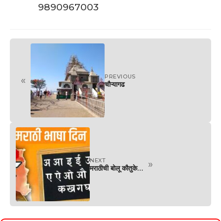
9890967003
PREVIOUS
«
चौऱ्यागढ
NEXT
»
मराठीची बोलू कौतुके…