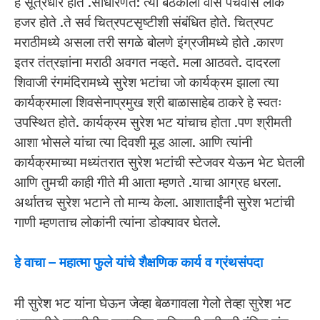
हे सूत्रधार होते .साधारणत: त्या बैठकीला वीस पंचवीस लोक
हजर होते .ते सर्व चित्रपटसृष्टीशी संबंधित होते. चित्रपट
मराठीमध्ये असला तरी सगळे बोलणे इंग्रजीमध्ये होते .कारण
इतर तंत्रज्ञांना मराठी अवगत नव्हते. मला आठवते. दादरला
शिवाजी रंगमंदिरामध्ये सुरेश भटांचा जो कार्यक्रम झाला त्या
कार्यक्रमाला शिवसेनाप्रमुख श्री बाळासाहेब ठाकरे हे स्वतः
उपस्थित होते. कार्यक्रम सुरेश भट यांचाच होता .पण श्रीमती
आशा भोसले यांचा त्या दिवशी मूड आला. आणि त्यांनी
कार्यक्रमाच्या मध्यंतरात सुरेश भटांची स्टेजवर येऊन भेट घेतली
आणि तुमची काही गीते मी आता म्हणते .याचा आग्रह धरला.
अर्थातच सुरेश भटाने तो मान्य केला. आशाताईंनी सुरेश भटांची
गाणी म्हणताच लोकांनी त्यांना डोक्यावर घेतले.
हे वाचा –
महात्मा फुले यांचे शैक्षणिक कार्य व ग्रंथसंपदा
मी सुरेश भट यांना घेऊन जेव्हा बेळगावला गेलो तेव्हा सुरेश भट