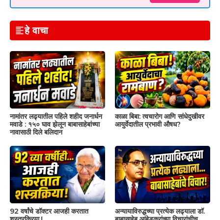
हे वाचा
नामांतर लढ्यातील पहिले शहीद जनार्धन
काळा बिबा: त्वचारोग आणि सांधेदुखीवर
मवाडे : १५० घाव झेलून बाबासाहेबांच्या
आयुर्वेदातील प्रभावी औषध?
नावासाठी दिले बलिदान
92 वर्षांचे डॉक्टर आजही करतात
अन्यायाविरुद्धच्या प्रत्येक लढ्याला डॉ.
शस्त्रक्रिया.!
बाबासाहेब आंबेडकरांच्या विचारांचीच