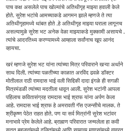
पाच कक्ष असलेले पाच खोल्यांचे अतिथीगृह माझ्या हवाली केले
होते. सुरेश भटांचे आमच्याकडे आगमन झाले म्हणजे ते त्या
अतिथीगृहामध्ये थांबत होते .हे अतिथीगृह माझ्या घराला लागूनच
असल्यामुळे सुरेश भट अनेक वेळा माझ्याकडे मुक्कामी असायचे .
त्यांचे आदरतिथ्य करण्यामध्ये आम्हाला सर्वांनाच खूप आनंद
व्हायचा.
खरं म्हणजे सुरेश भट यांना त्यांच्या मित्र परिवाराने खऱ्या अर्थाने
साथ दिली. त्यांच्या पळतीच्या काळात अरविंद ढवळे डॉक्टर
मोतीलाल राठी रामदास भाई वली सिद्दिकी दादा इंगळे ही सगळी
मित्रमंडळी त्यांच्या मदतीला धावून आली. सुरेश भटांनी आपला
पहिलाच कवितासंग्रह रामदास भाई श्राफ यांना अर्पण केला
आहे. रामदास भाई श्राफ हे अमरावती गॅस एजन्सीचे मालक. ते
श्रीकृष्ण पेठेत राहत होते. पण या सर्व मित्रांनी सुरेश भटांवर
मनाभावे प्रेम केलेले आहे. ब्राह्मण परिवारात जन्मलेला हा कवी
सतत बहुजनांमध्ये दलितांमध्ये आणि सामान्य माणसांमध्ये वावरत