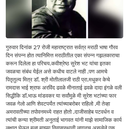
गुरुवार दिनांक 27 रोजी महाराष्ट्रात सर्वत्र मराठी भाषा गौरव
दिन संपन्न होत त्यानिमित्त मराठीतील एका संपन्न गझलकाराचा
करून दिलेला हा परिचय.कवीश्रेष्ठ सुरेश भट यांचा इतका
जवळचा संबंध येईल असे कधीच वाटले नाही .पण आमचे
पितृतुल्य मित्र डॉ. श्री मोतीलालजी राठी प्रा.मधुकर केचे
रामदास भाई श्राफ अरविंद ढवळे मीनाताई ढवळे दादा इंगळे वली
सिद्धीकि डॉ.भाऊ मांडवकर या सर्वांमुळे मी सुरेश भटांच्या फार
जवळ गेलो आणि शेवटपर्यंत त्यांच्याबरोबर राहिलो .मी तेव्हा
अमरावतीच्या तपोवनमध्ये राहत होतो .दाजीसाहेब पटवर्धन व
त्यांची कन्या श्रीमती अनुताई भागवत यांनी माझे सामाजिक कार्य
लक्षात घेऊन मला माझ्या निवासस्थानी लागूनच असलेले एक