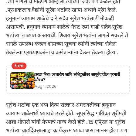
.त्या माणसाचे मोठेपण आम्हाला त्यांच्या जिवंतपणे कळले होते
.प्रभाकरराव वैद्यांनी सुरेश भटांवर खऱ्या अर्थाने प्रेम केले.
हनुमान व्यायाम शाळेचे दारे सदैव सुरेश भटांसाठी मोकळी
असायची. हनुमान व्यायाम शाळेचे गेस्ट रूम गाडी सदैव सुरेश
भटांच्या ताब्यात असायची. शिवाय सुरेश भटांना लागले सवरले ते
सगळे उपलब्ध करून द्यायच्या सूचना त्यांनी त्यांच्या सेवेला
ठेवलेल्या प्राध्यापकांना व कर्मचाऱ्यांना देऊन ठेवल्या होत्या.
हे वाचा
काळा बिबा: त्वचारोग आणि सांधेदुखीवर आयुर्वेदातील प्रभावी
औषध?
Aug 1, 2026
सुरेश भटांचा एक भव्य दिव्य सत्कार अमरावतीच्या हनुमान
व्यायाम शाळेमध्ये घ्यायचे ठरले होते. सुप्रसिद्ध गायिका श्रीमती
आशा भोसले यांनी येण्याचे मान्य केले होते .15 एप्रिल या सुरेश
भटांच्या वाढदिवसाला हा कार्यक्रम घ्यावा असा मानस होता .पण