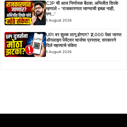
CJP ची आज निर्णायक बैठक; अभिजीत दिपके
म्हणाले – ‘राजकारणात जाण्याची इच्छा नाही,
पण…’
5 August 2026
UPI वर शुल्क लागू होणार? ₹2,000 पेक्षा जास्त
ऑनलाइन पेमेंटवर चार्जचा प्रस्ताव; सरकारने
दिले महत्त्वाचे संकेत
5 August 2026