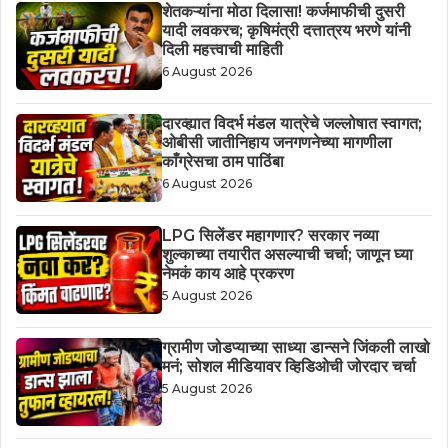
शेतकऱ्यांना मोठा दिलासा! कर्जमाफीची दुसरी
यादी लवकरच; कृषिमंत्री दत्तात्रय भरणे यांनी
दिली महत्त्वाची माहिती
6 August 2026
दारव्ह्यात विदर्भ मंडल यात्रेचे जल्लोषात स्वागत;
ओबीसी जातीनिहाय जनगणनेच्या मागणीला
काँग्रेसचा ठाम पाठिंबा
6 August 2026
LPG सिलेंडर महागणार? सरकार नव्या
शुल्काच्या तयारीत असल्याची चर्चा; जाणून घ्या
नेमकं काय आहे प्रकरण
5 August 2026
ग्रामीण जोडप्याच्या साध्या डान्सने जिंकली लाखो
मनं; सोशल मीडियावर व्हिडिओची जोरदार चर्चा
5 August 2026