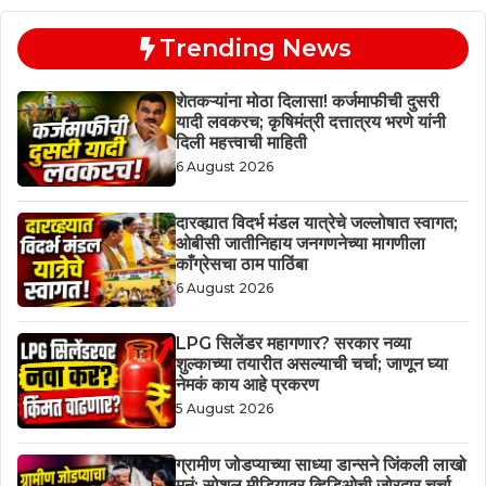
Trending News
शेतकऱ्यांना मोठा दिलासा! कर्जमाफीची दुसरी
यादी लवकरच; कृषिमंत्री दत्तात्रय भरणे यांनी
दिली महत्त्वाची माहिती
6 August 2026
दारव्ह्यात विदर्भ मंडल यात्रेचे जल्लोषात स्वागत;
ओबीसी जातीनिहाय जनगणनेच्या मागणीला
काँग्रेसचा ठाम पाठिंबा
6 August 2026
LPG सिलेंडर महागणार? सरकार नव्या
शुल्काच्या तयारीत असल्याची चर्चा; जाणून घ्या
नेमकं काय आहे प्रकरण
5 August 2026
ग्रामीण जोडप्याच्या साध्या डान्सने जिंकली लाखो
मनं; सोशल मीडियावर व्हिडिओची जोरदार चर्चा