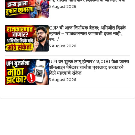
5 August 2026
CJP ची आज निर्णायक बैठक; अभिजीत दिपके
म्हणाले – ‘राजकारणात जाण्याची इच्छा नाही,
पण…’
5 August 2026
UPI वर शुल्क लागू होणार? ₹2,000 पेक्षा जास्त
ऑनलाइन पेमेंटवर चार्जचा प्रस्ताव; सरकारने
दिले महत्त्वाचे संकेत
5 August 2026