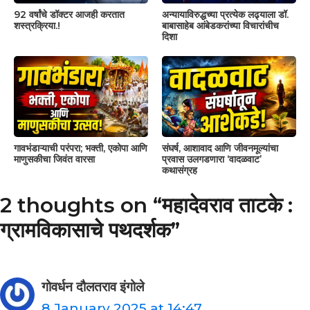
92 वर्षांचे डॉक्टर आजही करतात
अन्यायाविरुद्धच्या प्रत्येक लढ्याला डॉ.
शस्त्रक्रिया.!
बाबासाहेब आंबेडकरांच्या विचारांचीच
दिशा
गावभंडाऱ्याची परंपरा; भक्ती, एकोपा आणि
संघर्ष, आशावाद आणि जीवनमूल्यांचा
माणुसकीचा जिवंत वारसा
प्रवास उलगडणारा ‘वादळवाट’
कथासंग्रह
2 thoughts on “महादेवराव ताटके :
ग्रामविकासाचे पथदर्शक”
गोवर्धन दौलतराव इंगोले
8 January 2025 at 14:47