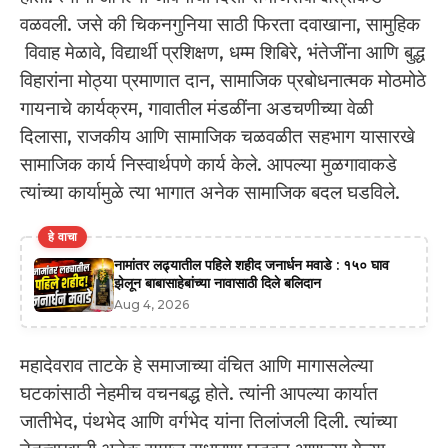
वळवली. जसे की चिकनगुनिया साठी फिरता दवाखाना, सामुहिक
विवाह मेळावे, विद्यार्थी प्रशिक्षण, धम्म शिबिरे, भंतेजींना आणि बुद्ध
विहारांना मोठ्या प्रमाणात दान, सामाजिक प्रबोधनात्मक मोठमोठे
गायनाचे कार्यक्रम, गावातील मंडळींना अडचणीच्या वेळी
दिलासा, राजकीय आणि सामाजिक चळवळीत सहभाग यासारखे
सामाजिक कार्य निस्वार्थपणे कार्य केले. आपल्या मुळगावाकडे
त्यांच्या कार्यामुळे त्या भागात अनेक सामाजिक बदल घडविले.
हे वाचा
नामांतर लढ्यातील पहिले शहीद जनार्धन मवाडे : १५० घाव
झेलून बाबासाहेबांच्या नावासाठी दिले बलिदान
Aug 4, 2026
महादेवराव ताटके हे समाजाच्या वंचित आणि मागासलेल्या
घटकांसाठी नेहमीच वचनबद्ध होते. त्यांनी आपल्या कार्यात
जातीभेद, पंथभेद आणि वर्गभेद यांना तिलांजली दिली. त्यांच्या