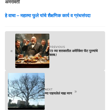
अमरावती
हे वाचा –
महात्मा फुले यांचे शैक्षणिक कार्य व ग्रंथसंपदा
PREVIOUS
«
19 व्या शतकातील अमेरिकेत फॅट पुरुषांचे
क्लब.!
NEXT
»
म्या पाहयलेलं माह्य मरन