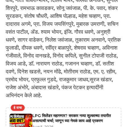
वाघ, नीता चौधरी-भोयर, दिलिप भोयर, पल्लवी अनोकर, सुनील
शिरपुरे, रामभाऊ कावडकर, सोनू जवंजाळ, पी. के. पवार, शंकर
सुरडकर, संतोष चौधरी, आशिष पोल्हाड, महेश चव्हाण, प्रा.
दादाराव अगमे, प्रा. विजय जयसिंगपुरे, मुबारक उमराणी, सचिन
वसंत पाटील, ॲड. श्याम भोयर, इंजि. गौरव धवणे, अनुश्री
धवणे, सागर वाडेकर, निलेश जवंजाळ, तुकाराम अनवाने, प्रतिक
फुलाडी, दीपक धवणे, रवींद्र बाळापुरे, शेषराव चव्हाण, अविनाश
गंजीवाले, विनोद वानखडे, विनोद कपिले, सुनील टोपाजी राठोड,
विजय आडे, डॉ. नारायण राठोड, गजानन चव्हाण, डॉ. सतीश
दवणे, दिनेश खडसे, नयन मोंढे, मोतीराम राठोड, एम. ए. रहीम,
प्रमोद भोयर, प्रफुल्ल गुडदे, राजकुमार जाधव,सुरज खंडार,
राजेश अंभोरे, अंबादास खंडारे, पंकज पेटकर इत्यादींनी
अभिनंदन केले आहे.
हे वाचा
LPG सिलेंडर महागणार? सरकार नव्या शुल्काच्या तयारीत
असल्याची चर्चा; जाणून घ्या नेमकं काय आहे प्रकरण
Aug 5, 2026