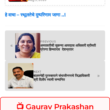
हे वाचा –
स्थूलतेचे दुष्परिणाम जाणा ..!
PREVIOUS
«
अमरावतीची सुकन्या आयएएस अधिकारी श्रीमती
प्रेरणा हिम्मतराव देशभ्रतार
NEXT
»
बालस्नेही पुरस्काराने संभाजीनगरचे जिल्हाधिकारी
श्री दिलीप स्वामी सन्मानित
📺 Gaurav Prakashan