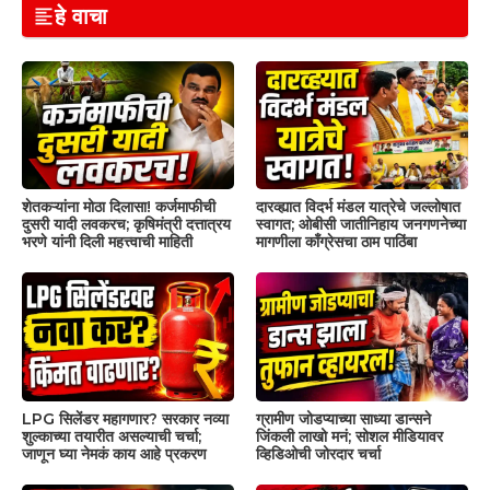
हे वाचा
शेतकऱ्यांना मोठा दिलासा! कर्जमाफीची
दारव्ह्यात विदर्भ मंडल यात्रेचे जल्लोषात
दुसरी यादी लवकरच; कृषिमंत्री दत्तात्रय
स्वागत; ओबीसी जातीनिहाय जनगणनेच्या
भरणे यांनी दिली महत्त्वाची माहिती
मागणीला काँग्रेसचा ठाम पाठिंबा
LPG सिलेंडर महागणार? सरकार नव्या
ग्रामीण जोडप्याच्या साध्या डान्सने
शुल्काच्या तयारीत असल्याची चर्चा;
जिंकली लाखो मनं; सोशल मीडियावर
जाणून घ्या नेमकं काय आहे प्रकरण
व्हिडिओची जोरदार चर्चा