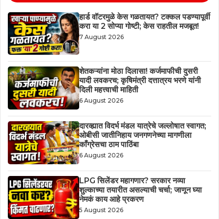
हार्ड वॉटरमुळे केस गळतायत? टक्कल पडण्यापूर्वी
करा या 2 सोप्या गोष्टी; केस राहतील मजबूत!
7 August 2026
शेतकऱ्यांना मोठा दिलासा! कर्जमाफीची दुसरी
यादी लवकरच; कृषिमंत्री दत्तात्रय भरणे यांनी
दिली महत्त्वाची माहिती
6 August 2026
दारव्ह्यात विदर्भ मंडल यात्रेचे जल्लोषात स्वागत;
ओबीसी जातीनिहाय जनगणनेच्या मागणीला
काँग्रेसचा ठाम पाठिंबा
6 August 2026
LPG सिलेंडर महागणार? सरकार नव्या
शुल्काच्या तयारीत असल्याची चर्चा; जाणून घ्या
नेमकं काय आहे प्रकरण
5 August 2026