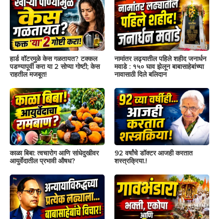
हार्ड वॉटरमुळे केस गळतायत? टक्कल
नामांतर लढ्यातील पहिले शहीद जनार्धन
पडण्यापूर्वी करा या 2 सोप्या गोष्टी; केस
मवाडे : १५० घाव झेलून बाबासाहेबांच्या
राहतील मजबूत!
नावासाठी दिले बलिदान
काळा बिबा: त्वचारोग आणि सांधेदुखीवर
92 वर्षांचे डॉक्टर आजही करतात
आयुर्वेदातील प्रभावी औषध?
शस्त्रक्रिया.!