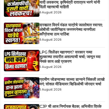
यादी लवकरच; कृषिमंत्री दत्तात्रय भरणे यांनी
दिली महत्त्वाची माहिती
6 August 2026
दारव्ह्यात विदर्भ मंडल यात्रेचे जल्लोषात स्वागत;
ओबीसी जातीनिहाय जनगणनेच्या मागणीला
काँग्रेसचा ठाम पाठिंबा
6 August 2026
LPG सिलेंडर महागणार? सरकार नव्या
शुल्काच्या तयारीत असल्याची चर्चा; जाणून घ्या
नेमकं काय आहे प्रकरण
5 August 2026
ग्रामीण जोडप्याच्या साध्या डान्सने जिंकली लाखो
मनं; सोशल मीडियावर व्हिडिओची जोरदार चर्चा
5 August 2026
CJP ची आज निर्णायक बैठक; अभिजीत दिपके