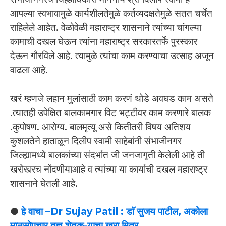
आपल्या स्वभावामुळे कार्यशीलतेमुळे कर्तव्यदक्षतेमुळे सतत चर्चेत
राहिलेले आहेत. वेळोवेळी महाराष्ट्र शासनाने त्यांच्या चांगल्या
कामाची दखल घेऊन त्यांना महाराष्ट्र सरकारतर्फे पुरस्कार
देऊन गौरविले आहे. त्यामुळे त्यांचा काम करण्याचा उत्साह अजून
वाढला आहे.
खरं म्हणजे लहान मुलांसाठी काम करणं थोडे अवघड काम असते
.त्यातही उपेक्षित बालकामगार विट भट्टीवर काम करणारे बालक
.कुपोषण. आरोग्य. बालमृत्यू असे कितीतरी विषय अतिशय
कुशलतेने हाताळून दिलीप स्वामी साहेबांनी संभाजीनगर
जिल्ह्यामध्ये बालकांच्या संदर्भात जी जनजागृती केलेली आहे ती
खरोखरच नोंदणीयाआहे व त्यांच्या या कार्याची दखल महाराष्ट्र
शासनाने घेतली आहे.
●
हे वाचा –Dr Sujay Patil : डाॅ सुजय पाटील, अकोला
मानसोपचार तज्ञ शेतक-याचा खरा मित्र