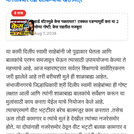
हे वाचा
हार्ड वॉटरमुळे केस गळतायत? टक्कल पडण्यापूर्वी करा या 2
सोप्या गोष्टी; केस राहतील मजबूत!
Aug 7, 2026
या कामी दिलीप स्वामी साहेबांनी जो पुढाकार घेतला आणि
बालकांचे प्रश्न समजावून घेऊन त्यासाठी उपाययोजना केल्या ते
महत्त्वाचे आहे. आज महाराष्ट्रात सर्वत्र शिक्षणाचे सार्वत्रिकरण
जरी झालेले आहे तरी बरीचशी मुले ही शाळाबाह्य आहेत.
संभाजीनगरचे जिल्हाधिकारी श्री दिलीप स्वामी साहेबांच्या ही गोष्ट
लक्षात आली आणि त्यांनी शाळाबाह्य बालकांचे सर्वेक्षण करून या
मुलांसाठी काय करता येईल याचे नियोजन केले आहे.
त्याचप्रमाणे वीट भट्टीवर बरेच बालमजूर काम करतात .तसेच
ऊस तोडी कामगार व त्यांचे मुलं हे देखील त्यांच्या नजरेसमोर
होते. या दोघांनाही नजरेसमोर ठेवून वीट भट्टी बालक कामगार व