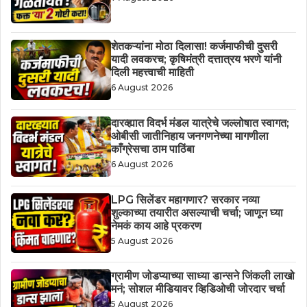
शेतकऱ्यांना मोठा दिलासा! कर्जमाफीची दुसरी
यादी लवकरच; कृषिमंत्री दत्तात्रय भरणे यांनी
दिली महत्त्वाची माहिती
6 August 2026
दारव्ह्यात विदर्भ मंडल यात्रेचे जल्लोषात स्वागत;
ओबीसी जातीनिहाय जनगणनेच्या मागणीला
काँग्रेसचा ठाम पाठिंबा
6 August 2026
LPG सिलेंडर महागणार? सरकार नव्या
शुल्काच्या तयारीत असल्याची चर्चा; जाणून घ्या
नेमकं काय आहे प्रकरण
5 August 2026
ग्रामीण जोडप्याच्या साध्या डान्सने जिंकली लाखो
मनं; सोशल मीडियावर व्हिडिओची जोरदार चर्चा
5 August 2026