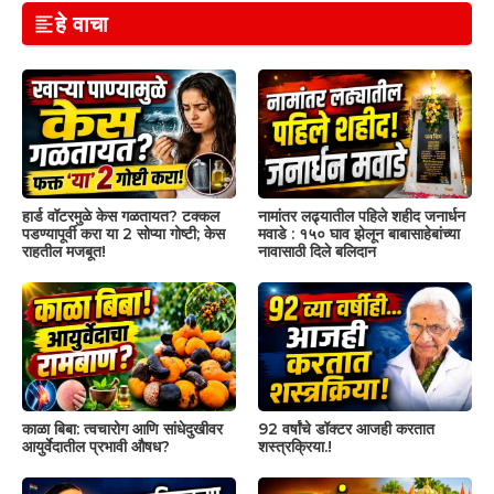
हे वाचा
हार्ड वॉटरमुळे केस गळतायत? टक्कल
नामांतर लढ्यातील पहिले शहीद जनार्धन
पडण्यापूर्वी करा या 2 सोप्या गोष्टी; केस
मवाडे : १५० घाव झेलून बाबासाहेबांच्या
राहतील मजबूत!
नावासाठी दिले बलिदान
काळा बिबा: त्वचारोग आणि सांधेदुखीवर
92 वर्षांचे डॉक्टर आजही करतात
आयुर्वेदातील प्रभावी औषध?
शस्त्रक्रिया.!