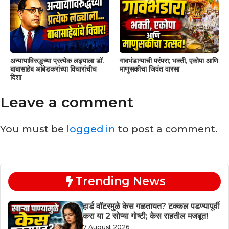
अन्यायाविरुद्धच्या प्रत्येक लढ्याला डॉ.
गावभंडाऱ्याची परंपरा; भक्ती, एकोपा आणि
बाबासाहेब आंबेडकरांच्या विचारांचीच
माणुसकीचा जिवंत वारसा
दिशा
Leave a comment
You must be
logged in
to post a comment.
Trending News
हार्ड वॉटरमुळे केस गळतायत? टक्कल पडण्यापूर्वी
करा या 2 सोप्या गोष्टी; केस राहतील मजबूत!
7 August 2026