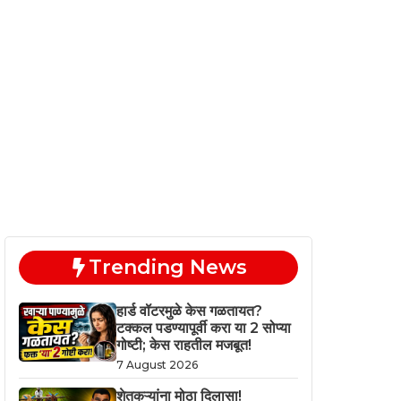
Trending News
हार्ड वॉटरमुळे केस गळतायत?
टक्कल पडण्यापूर्वी करा या 2 सोप्या
गोष्टी; केस राहतील मजबूत!
7 August 2026
शेतकऱ्यांना मोठा दिलासा!