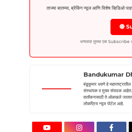
ताज्या बातम्या, ब्रेकिंग न्यूज आणि विशेष व्ह
🔴 S
धन्यवाद! तुमचा एक Subscribe आम्हा
Bandukumar D
बंडूकुमार धवणे हे महाराष्ट्रात
संस्थापक व मुख्य संपादक आहेत. 2
वार्तांकनासाठी ते ओळखले जातात.
लोकप्रिय न्यूज पोर्टल आहे.