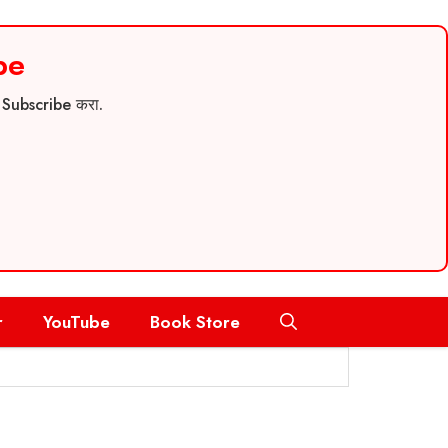
be
च Subscribe करा.
r
YouTube
Book Store