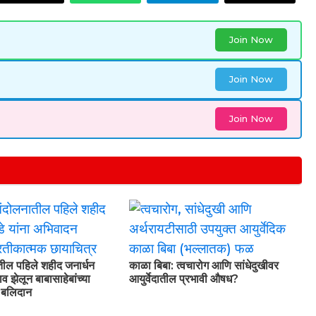
Join Now
Join Now
Join Now
तील पहिले शहीद जनार्धन
काळा बिबा: त्वचारोग आणि सांधेदुखीवर
व झेलून बाबासाहेबांच्या
आयुर्वेदातील प्रभावी औषध?
े बलिदान