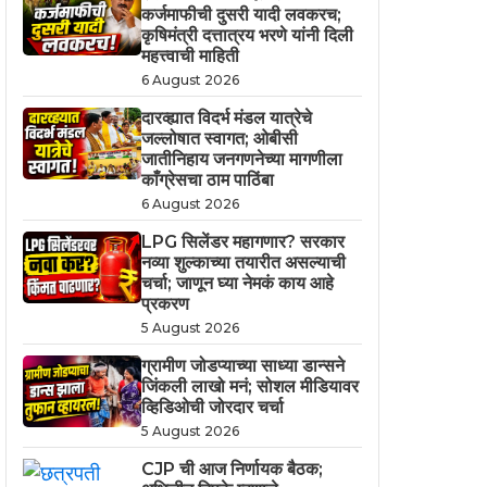
कर्जमाफीची दुसरी यादी लवकरच;
कृषिमंत्री दत्तात्रय भरणे यांनी दिली
महत्त्वाची माहिती
6 August 2026
दारव्ह्यात विदर्भ मंडल यात्रेचे
जल्लोषात स्वागत; ओबीसी
जातीनिहाय जनगणनेच्या मागणीला
काँग्रेसचा ठाम पाठिंबा
6 August 2026
LPG सिलेंडर महागणार? सरकार
नव्या शुल्काच्या तयारीत असल्याची
चर्चा; जाणून घ्या नेमकं काय आहे
प्रकरण
5 August 2026
ग्रामीण जोडप्याच्या साध्या डान्सने
जिंकली लाखो मनं; सोशल मीडियावर
व्हिडिओची जोरदार चर्चा
5 August 2026
CJP ची आज निर्णायक बैठक;