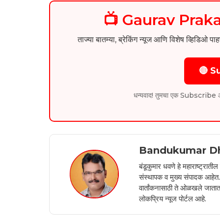
📺 Gaurav Pra
ताज्या बातम्या, ब्रेकिंग न्यूज आणि विशेष व्ह
🔴 S
धन्यवाद! तुमचा एक Subscribe आम्हा
Bandukumar D
बंडूकुमार धवणे हे महाराष्ट्रात
संस्थापक व मुख्य संपादक आहेत. 2
वार्तांकनासाठी ते ओळखले जातात.
लोकप्रिय न्यूज पोर्टल आहे.