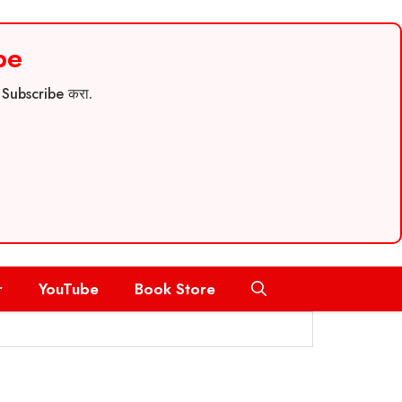
be
च Subscribe करा.
r
YouTube
Book Store