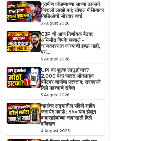
ग्रामीण जोडप्याच्या साध्या डान्सने
जिंकली लाखो मनं; सोशल मीडियावर
व्हिडिओची जोरदार चर्चा
5 August 2026
CJP ची आज निर्णायक बैठक;
अभिजीत दिपके म्हणाले –
‘राजकारणात जाण्याची इच्छा नाही,
पण…’
5 August 2026
UPI वर शुल्क लागू होणार?
₹2,000 पेक्षा जास्त ऑनलाइन
पेमेंटवर चार्जचा प्रस्ताव; सरकारने
दिले महत्त्वाचे संकेत
5 August 2026
नामांतर लढ्यातील पहिले शहीद
जनार्धन मवाडे : १५० घाव झेलून
बाबासाहेबांच्या नावासाठी दिले
बलिदान
4 August 2026