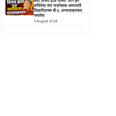
कवी विजय ढाले यांच्या ‘लॉग इन’
कवितेचा संत गाडगेबाबा अमरावती
विद्यापीठाच्या बी.ए. अभ्यासक्रमात
समावेश
3 August 2026