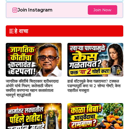
Join Instagram
Join Now
हे वाचा
जागतिक कीर्तीचे चित्रकार श्रीधरदादा
हार्ड वॉटरमुळे केस गळतायत? टक्कल
अंभोरे यांचे निधन; कलेसाठी जीवन
पडण्यापूर्वी करा या 2 सोप्या गोष्टी; केस
समर्पित करणाऱ्या महान कलावंताला
राहतील मजबूत!
भावपूर्ण श्रद्धांजली