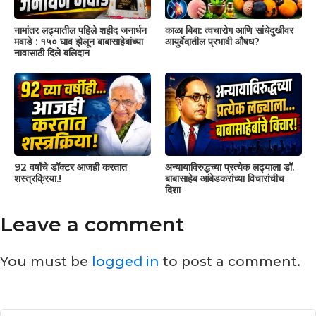
नामांतर लढ्यातील पहिले शहीद जनार्धन
काळा बिबा: त्वचारोग आणि सांधेदुखीवर
मवाडे : १५० घाव झेलून बाबासाहेबांच्या
आयुर्वेदातील प्रभावी औषध?
नावासाठी दिले बलिदान
92 वर्षांचे डॉक्टर आजही करतात
अन्यायाविरुद्धच्या प्रत्येक लढ्याला डॉ.
शस्त्रक्रिया.!
बाबासाहेब आंबेडकरांच्या विचारांचीच
दिशा
Leave a comment
You must be
logged in
to post a comment.