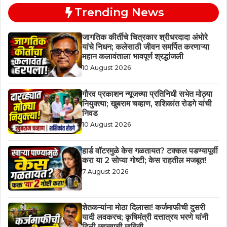
Trending News
जागतिक कीर्तीचे चित्रकार श्रीधरदादा अंभोरे
यांचे निधन; कलेसाठी जीवन समर्पित करणाऱ्या
महान कलावंताला भावपूर्ण श्रद्धांजली
10 August 2026
गौरव प्रकाशन न्यूजच्या प्रतिनिधी सभेत मोठ्या
नियुक्त्या; खुबराम चव्हाण, शशिकांत रोडगे यांची
निवड
10 August 2026
हार्ड वॉटरमुळे केस गळतायत? टक्कल पडण्यापूर्वी
करा या 2 सोप्या गोष्टी; केस राहतील मजबूत!
7 August 2026
शेतकऱ्यांना मोठा दिलासा! कर्जमाफीची दुसरी
यादी लवकरच; कृषिमंत्री दत्तात्रय भरणे यांनी
दिली महत्त्वाची माहिती