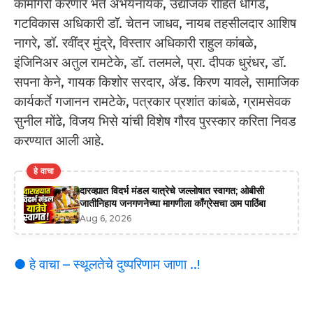
कामगिरी करणारे भंते अभयनायक, उद्योजक रोहित धोंगडे,
गटविकास अधिकारी डॉ. चेतन जाधव, नायब तहसीलदार आशिष
नागरे, डॉ. रवींद्र मुंद्रे, विस्तार अधिकारी राहुल कांबळे,
इंजिनिअर अतुल रामटेके, डॉ. तलमले, प्रा. दीपक धुरंधर, डॉ.
सपना केने, गायक किशोर सरदार, ॲड. किरण यावले, सामाजिक
कार्यकर्ते गजानन रामटेके, पत्रकार प्रशांत कांबळे, ग्रामसेवक
सुनील मोंढे, विजय भिसे यांची विशेष गौरव पुरस्कार करिता निवड
करण्यात आली आहे.
हे वाचा
दारव्ह्यात विदर्भ मंडल यात्रेचे जल्लोषात स्वागत; ओबीसी
जातीनिहाय जनगणनेच्या मागणीला काँग्रेसचा ठाम पाठिंबा
Aug 6, 2026
● हे वाचा – स्थूलतेचे दुष्परिणाम जाणा ..!