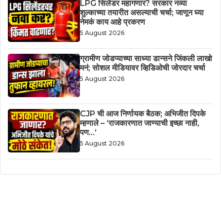
LPG सिलेंडर महागणार? सरकार नव्या
शुल्काच्या तयारीत असल्याची चर्चा; जाणून घ्या
नेमकं काय आहे प्रकरण
5 August 2026
ग्रामीण जोडप्याच्या साध्या डान्सने जिंकली लाखो
मनं; सोशल मीडियावर व्हिडिओची जोरदार चर्चा
5 August 2026
CJP ची आज निर्णायक बैठक; अभिजीत दिपके
म्हणाले – ‘राजकारणात जाण्याची इच्छा नाही,
पण…’
5 August 2026