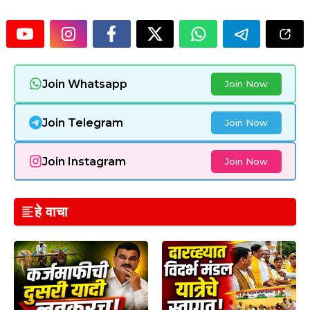
Join Whatsapp
Join Now
Join Telegram
Join Now
Join Instagram
Join Now
हे वाचा