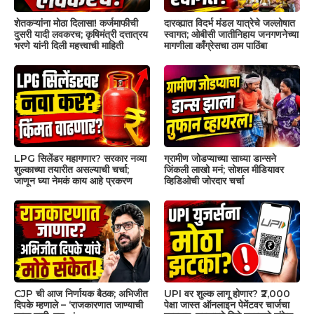
शेतकऱ्यांना मोठा दिलासा! कर्जमाफीची
दारव्ह्यात विदर्भ मंडल यात्रेचे जल्लोषात
दुसरी यादी लवकरच; कृषिमंत्री दत्तात्रय
स्वागत; ओबीसी जातीनिहाय जनगणनेच्या
भरणे यांनी दिली महत्त्वाची माहिती
मागणीला काँग्रेसचा ठाम पाठिंबा
LPG सिलेंडर महागणार? सरकार नव्या
ग्रामीण जोडप्याच्या साध्या डान्सने
शुल्काच्या तयारीत असल्याची चर्चा;
जिंकली लाखो मनं; सोशल मीडियावर
जाणून घ्या नेमकं काय आहे प्रकरण
व्हिडिओची जोरदार चर्चा
CJP ची आज निर्णायक बैठक; अभिजीत
UPI वर शुल्क लागू होणार? ₹2,000
दिपके म्हणाले – ‘राजकारणात जाण्याची
पेक्षा जास्त ऑनलाइन पेमेंटवर चार्जचा