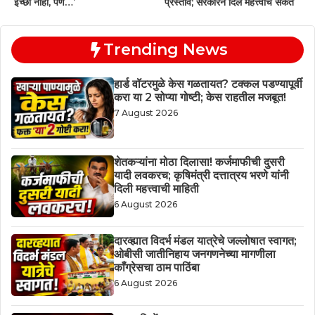
इच्छा नाही, पण…’
प्रस्ताव; सरकारने दिले महत्त्वाचे संकेत
Trending News
हार्ड वॉटरमुळे केस गळतायत? टक्कल पडण्यापूर्वी
करा या 2 सोप्या गोष्टी; केस राहतील मजबूत!
7 August 2026
शेतकऱ्यांना मोठा दिलासा! कर्जमाफीची दुसरी
यादी लवकरच; कृषिमंत्री दत्तात्रय भरणे यांनी
दिली महत्त्वाची माहिती
6 August 2026
दारव्ह्यात विदर्भ मंडल यात्रेचे जल्लोषात स्वागत;
ओबीसी जातीनिहाय जनगणनेच्या मागणीला
काँग्रेसचा ठाम पाठिंबा
6 August 2026