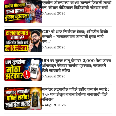
ग्रामीण जोडप्याच्या साध्या डान्सने जिंकली लाखो
मनं; सोशल मीडियावर व्हिडिओची जोरदार चर्चा
5 August 2026
CJP ची आज निर्णायक बैठक; अभिजीत दिपके
म्हणाले – ‘राजकारणात जाण्याची इच्छा नाही,
पण…’
5 August 2026
UPI वर शुल्क लागू होणार? ₹2,000 पेक्षा जास्त
ऑनलाइन पेमेंटवर चार्जचा प्रस्ताव; सरकारने
दिले महत्त्वाचे संकेत
5 August 2026
नामांतर लढ्यातील पहिले शहीद जनार्धन मवाडे :
१५० घाव झेलून बाबासाहेबांच्या नावासाठी दिले
बलिदान
4 August 2026