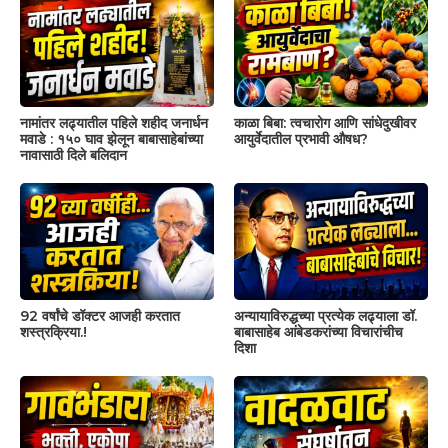
नामांतर लढ्यातील पहिले शहीद जनार्धन
काळा बिबा: त्वचारोग आणि सांधेदुखीवर
मवाडे : १५० घाव झेलून बाबासाहेबांच्या
आयुर्वेदातील प्रभावी औषध?
नावासाठी दिले बलिदान
92 वर्षांचे डॉक्टर आजही करतात
अन्यायाविरुद्धच्या प्रत्येक लढ्याला डॉ.
शस्त्रक्रिया.!
बाबासाहेब आंबेडकरांच्या विचारांचीच
दिशा