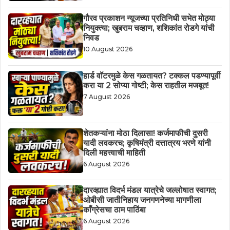
गौरव प्रकाशन न्यूजच्या प्रतिनिधी सभेत मोठ्या
नियुक्त्या; खुबराम चव्हाण, शशिकांत रोडगे यांची
निवड
10 August 2026
हार्ड वॉटरमुळे केस गळतायत? टक्कल पडण्यापूर्वी
करा या 2 सोप्या गोष्टी; केस राहतील मजबूत!
7 August 2026
शेतकऱ्यांना मोठा दिलासा! कर्जमाफीची दुसरी
यादी लवकरच; कृषिमंत्री दत्तात्रय भरणे यांनी
दिली महत्त्वाची माहिती
6 August 2026
दारव्ह्यात विदर्भ मंडल यात्रेचे जल्लोषात स्वागत;
ओबीसी जातीनिहाय जनगणनेच्या मागणीला
काँग्रेसचा ठाम पाठिंबा
6 August 2026