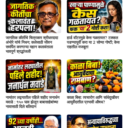
जागतिक कीर्तीचे चित्रकार श्रीधरदादा
हार्ड वॉटरमुळे केस गळतायत? टक्कल
अंभोरे यांचे निधन; कलेसाठी जीवन
पडण्यापूर्वी करा या 2 सोप्या गोष्टी; केस
समर्पित करणाऱ्या महान कलावंताला
राहतील मजबूत!
भावपूर्ण श्रद्धांजली
नामांतर लढ्यातील पहिले शहीद जनार्धन
काळा बिबा: त्वचारोग आणि सांधेदुखीवर
मवाडे : १५० घाव झेलून बाबासाहेबांच्या
आयुर्वेदातील प्रभावी औषध?
नावासाठी दिले बलिदान