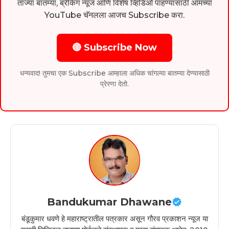
ताज्या बातम्या, ब्रेकिंग न्यूज आणि विशेष व्हिडिओ पाहण्यासाठी आमच्या
YouTube चॅनलला आजच Subscribe करा.
🔴 Subscribe Now
धन्यवाद! तुमचा एक Subscribe आम्हाला अधिक चांगल्या बातम्या देण्यासाठी
प्रेरणा देतो.
Bandukumar Dhawane
बंडूकुमार धवणे हे महाराष्ट्रातील पत्रकार असून गौरव प्रकाशन न्यूज या