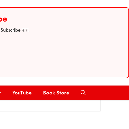
be
च Subscribe करा.
r
YouTube
Book Store