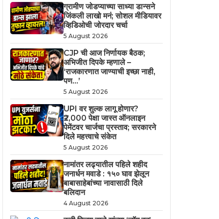
ग्रामीण जोडप्याच्या साध्या डान्सने
जिंकली लाखो मनं; सोशल मीडियावर
व्हिडिओची जोरदार चर्चा
5 August 2026
CJP ची आज निर्णायक बैठक;
अभिजीत दिपके म्हणाले –
‘राजकारणात जाण्याची इच्छा नाही,
पण…’
5 August 2026
UPI वर शुल्क लागू होणार?
₹2,000 पेक्षा जास्त ऑनलाइन
पेमेंटवर चार्जचा प्रस्ताव; सरकारने
दिले महत्त्वाचे संकेत
5 August 2026
नामांतर लढ्यातील पहिले शहीद
जनार्धन मवाडे : १५० घाव झेलून
बाबासाहेबांच्या नावासाठी दिले
बलिदान
4 August 2026