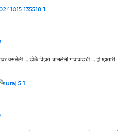
e
रावर बसलेली … डोळे विझत चाललेली गावाकडची … ही म्हातारी
e