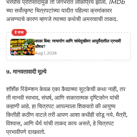
भरघोस प्रतिसादामुळे तो जगभरात लोकप्रिय झाला.
IMDb
च्या सर्वोत्कृष्ट चित्रपटांच्या यादीत पहिल्या क्रमांकावर
असण्याचे कारण म्हणजे त्याच्या कथेची अमरत्वाची ताकद.
हे वाचा
काळा बिबा: त्वचारोग आणि सांधेदुखीवर आयुर्वेदातील प्रभावी
औषध?
Aug 1, 2026
७. मानवतावादी मूल्ये
शॉशॅंक रिडेम्प्शन केवळ एका कैद्याच्या सुटकेची कथा नाही, तर
ती मानवी स्वभाव, संघर्ष, आणि सकारात्मक दृष्टिकोन यांची
कहाणी आहे. हा चित्रपट आपल्याला शिकवतो की आयुष्य
कितीही कठीण वाटले तरी आपण आशा कधीही सोडू नये. मैत्री,
विश्वास, आणि धैर्य यांची ताकद काय असते, हे चित्रपट
प्रभावीपणे दाखवतो.