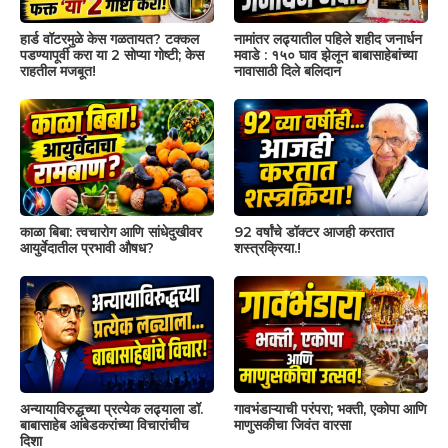
हार्ड वॉटरमुळे केस गळतायत? टक्कल
नामांतर लढ्यातील पहिले शहीद जनार्धन
पडण्यापूर्वी करा या 2 सोप्या गोष्टी; केस
मवाडे : १५० घाव झेलून बाबासाहेबांच्या
राहतील मजबूत!
नावासाठी दिले बलिदान
काळा बिबा: त्वचारोग आणि सांधेदुखीवर
92 वर्षांचे डॉक्टर आजही करतात
आयुर्वेदातील प्रभावी औषध?
शस्त्रक्रिया.!
अन्यायाविरुद्धच्या प्रत्येक लढ्याला डॉ.
गावभंडाऱ्याची परंपरा; भक्ती, एकोपा आणि
बाबासाहेब आंबेडकरांच्या विचारांचीच
माणुसकीचा जिवंत वारसा
दिशा