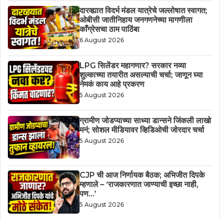
दारव्ह्यात विदर्भ मंडल यात्रेचे जल्लोषात स्वागत;
ओबीसी जातीनिहाय जनगणनेच्या मागणीला
काँग्रेसचा ठाम पाठिंबा
6 August 2026
LPG सिलेंडर महागणार? सरकार नव्या
शुल्काच्या तयारीत असल्याची चर्चा; जाणून घ्या
नेमकं काय आहे प्रकरण
5 August 2026
ग्रामीण जोडप्याच्या साध्या डान्सने जिंकली लाखो
मनं; सोशल मीडियावर व्हिडिओची जोरदार चर्चा
5 August 2026
CJP ची आज निर्णायक बैठक; अभिजीत दिपके
म्हणाले – ‘राजकारणात जाण्याची इच्छा नाही,
पण…’
5 August 2026