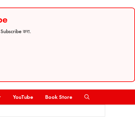
be
च Subscribe करा.
r
YouTube
Book Store