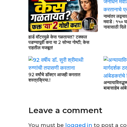
नामांतर लढ्या
मवाडे : १५० घा
नावासाठी दिल
हार्ड वॉटरमुळे केस गळतायत? टक्कल
पडण्यापूर्वी करा या 2 सोप्या गोष्टी; केस
राहतील मजबूत!
92 वर्षांचे डॉक्टर आजही करतात
शस्त्रक्रिया.!
अन्यायाविरुद्धच
बाबासाहेब आंबे
Leave a comment
You must be
logged in
to post a c