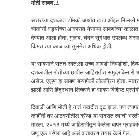
मोती साबण..!
सत्तरच्या दशकात टॉमको अर्थात टाटा ऑइल मिल्सने मोत
चौकोनी वड्यांच्या आकारात येणाऱ्या साबणांच्या काळा
देण्यात आला होता. गुलाब, चंदन सुगंधात उपलब्ध असले
किंमत त्या काळाच्या तुलनेत अधिक होती.
या साबणाने सतत स्वत:ला उच्च आवडी निवडीशी, दिव्यान
दशकातील मोतीच्या छापील जाहिरातीत समुद्रकिनारी भल
असेल. एकूण हा साबण बऱ्यापैकी लोकप्रिय होता. मात्
झाली आणि हिंदुस्थान लिव्हरने हा साबण विशिष्ट प्रस
दिवाळी आणि मोती हे नातं नव्वदीत दृढ झालं. पण त्याप
काहींनी तर आठवणीतील ब्रॅण्ड या सदरात त्याची भरती 
मारला. २०१३ मध्ये जाहिरातीतून केलेला वापर ग्राह
जणू एक परंपरा आहे असं वातावरण तयार केलं गेलं.