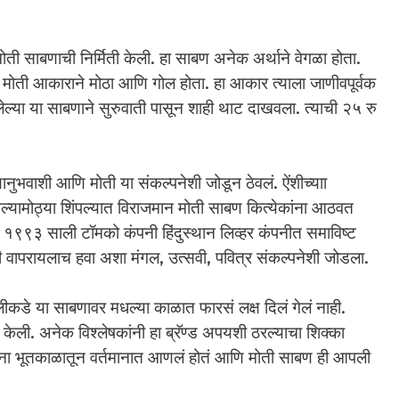
ी साबणाची निर्मिती केली. हा साबण अनेक अर्थाने वेगळा होता.
त मोती आकाराने मोठा आणि गोल होता. हा आकार त्याला जाणीवपूर्वक
ल्या या साबणाने सुरुवाती पासून शाही थाट दाखवला. त्याची २५ रु
ुभवाशी आणि मोती या संकल्पनेशी जोडून ठेवलं. ऐंशीच्याा
्यामोठ्या शिंपल्यात विराजमान मोती साबण कित्येकांना आठवत
र १९९३ साली टॉमको कंपनी हिंदुस्थान लिव्हर कंपनीत समाविष्ट
ंगी वापरायलाच हवा अशा मंगल, उत्सवी, पवित्र संकल्पनेशी जोडला.
लीकडे या साबणावर मधल्या काळात फारसं लक्ष दिलं गेलं नाही.
केली. अनेक विश्लेषकांनी हा ब्रॅण्ड अपयशी ठरल्याचा शिक्का
कांना भूतकाळातून वर्तमानात आणलं होतं आणि मोती साबण ही आपली