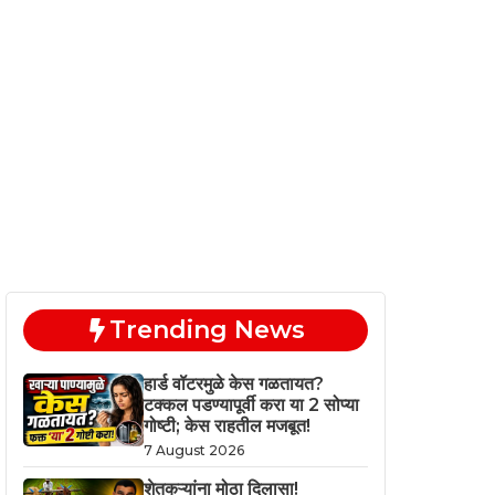
Trending News
हार्ड वॉटरमुळे केस गळतायत?
टक्कल पडण्यापूर्वी करा या 2 सोप्या
गोष्टी; केस राहतील मजबूत!
7 August 2026
शेतकऱ्यांना मोठा दिलासा!