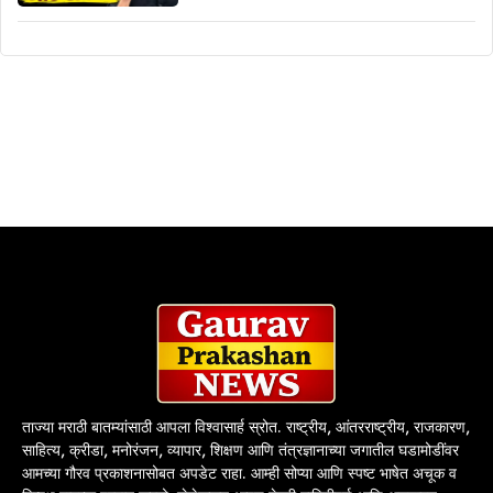
ताज्या मराठी बातम्यांसाठी आपला विश्वासार्ह स्रोत. राष्ट्रीय, आंतरराष्ट्रीय, राजकारण,
साहित्य, क्रीडा, मनोरंजन, व्यापार, शिक्षण आणि तंत्रज्ञानाच्या जगातील घडामोडींवर
आमच्या गौरव प्रकाशनासोबत अपडेट राहा. आम्ही सोप्या आणि स्पष्ट भाषेत अचूक व