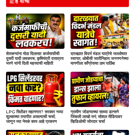
हे वाचा
शेतकऱ्यांना मोठा दिलासा! कर्जमाफीची
दारव्ह्यात विदर्भ मंडल यात्रेचे जल्लोषात
दुसरी यादी लवकरच; कृषिमंत्री दत्तात्रय
स्वागत; ओबीसी जातीनिहाय जनगणनेच्या
भरणे यांनी दिली महत्त्वाची माहिती
मागणीला काँग्रेसचा ठाम पाठिंबा
LPG सिलेंडर महागणार? सरकार नव्या
ग्रामीण जोडप्याच्या साध्या डान्सने
शुल्काच्या तयारीत असल्याची चर्चा;
जिंकली लाखो मनं; सोशल मीडियावर
जाणून घ्या नेमकं काय आहे प्रकरण
व्हिडिओची जोरदार चर्चा