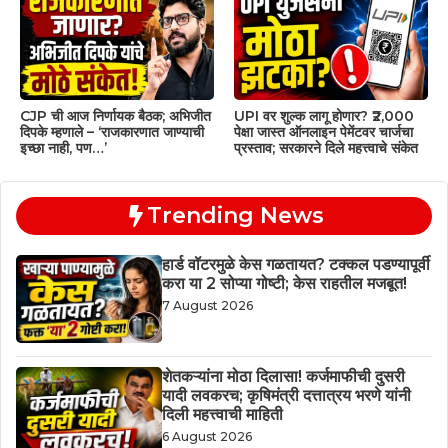
CJP ची आज निर्णायक बैठक; अभिजीत
UPI वर शुल्क लागू होणार? ₹2,000
दिपके म्हणाले – ‘राजकारणात जाण्याची
पेक्षा जास्त ऑनलाइन पेमेंटवर चार्जचा
इच्छा नाही, पण…’
प्रस्ताव; सरकारने दिले महत्त्वाचे संकेत
Trending News
हार्ड वॉटरमुळे केस गळतायत? टक्कल पडण्यापूर्वी
करा या 2 सोप्या गोष्टी; केस राहतील मजबूत!
7 August 2026
शेतकऱ्यांना मोठा दिलासा! कर्जमाफीची दुसरी
यादी लवकरच; कृषिमंत्री दत्तात्रय भरणे यांनी
दिली महत्त्वाची माहिती
6 August 2026