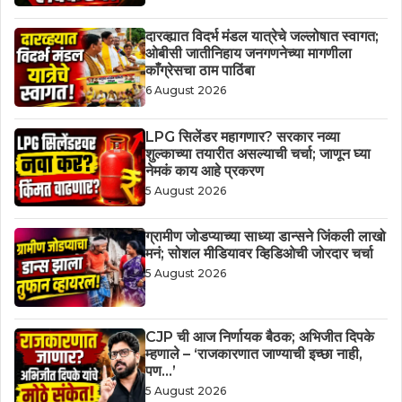
दारव्ह्यात विदर्भ मंडल यात्रेचे जल्लोषात स्वागत;
ओबीसी जातीनिहाय जनगणनेच्या मागणीला
काँग्रेसचा ठाम पाठिंबा
6 August 2026
LPG सिलेंडर महागणार? सरकार नव्या
शुल्काच्या तयारीत असल्याची चर्चा; जाणून घ्या
नेमकं काय आहे प्रकरण
5 August 2026
ग्रामीण जोडप्याच्या साध्या डान्सने जिंकली लाखो
मनं; सोशल मीडियावर व्हिडिओची जोरदार चर्चा
5 August 2026
CJP ची आज निर्णायक बैठक; अभिजीत दिपके
म्हणाले – ‘राजकारणात जाण्याची इच्छा नाही,
पण…’
5 August 2026