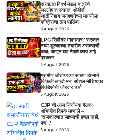
दारव्ह्यात विदर्भ मंडल यात्रेचे
जल्लोषात स्वागत; ओबीसी
जातीनिहाय जनगणनेच्या मागणीला
काँग्रेसचा ठाम पाठिंबा
6 August 2026
LPG सिलेंडर महागणार? सरकार
नव्या शुल्काच्या तयारीत असल्याची
चर्चा; जाणून घ्या नेमकं काय आहे
प्रकरण
5 August 2026
ग्रामीण जोडप्याच्या साध्या डान्सने
जिंकली लाखो मनं; सोशल मीडियावर
व्हिडिओची जोरदार चर्चा
5 August 2026
CJP ची आज निर्णायक बैठक;
अभिजीत दिपके म्हणाले –
‘राजकारणात जाण्याची इच्छा नाही,
पण…’
5 August 2026