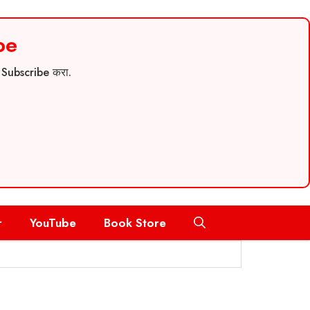
be
च Subscribe करा.
r
YouTube
Book Store