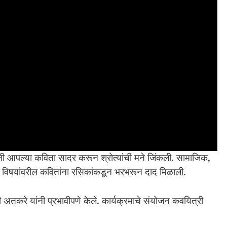
नी आपल्या कविता सादर करून श्रोत्यांची मने जिंकली. सामाजिक,
ीन विषयांवरील कवितांना रसिकांकडून भरभरून दाद मिळाली.
 अतकरे यांनी प्रभावीपणे केले. कार्यक्रमाचे संयोजन कवयित्री