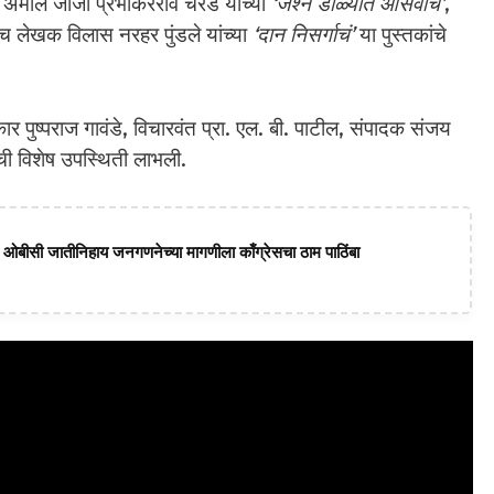
 अमोल जीजा प्रभाकरराव चरडे यांच्या
‘जश्न डोळ्यात आसवांचे’
,
 लेखक विलास नरहर पुंडले यांच्या
‘दान निसर्गाचं’
या पुस्तकांचे
ीकार पुष्पराज गावंडे, विचारवंत प्रा. एल. बी. पाटील, संपादक संजय
ंची विशेष उपस्थिती लाभली.
ागत; ओबीसी जातीनिहाय जनगणनेच्या मागणीला काँग्रेसचा ठाम पाठिंबा