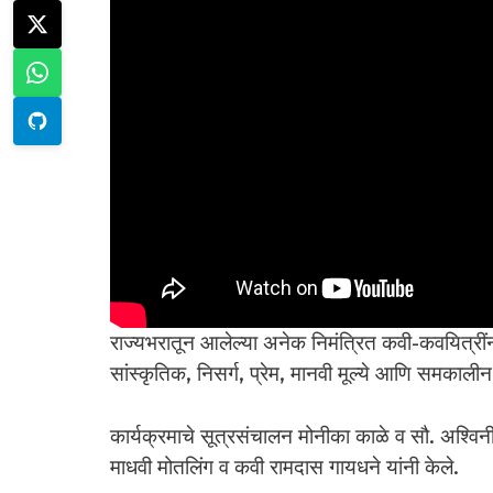
राज्यभरातून आलेल्या अनेक निमंत्रित कवी-कवयित्रीं
सांस्कृतिक, निसर्ग, प्रेम, मानवी मूल्ये आणि समकाल
कार्यक्रमाचे सूत्रसंचालन मोनीका काळे व सौ. अश्विनी
माधवी मोतलिंग व कवी रामदास गायधने यांनी केले.