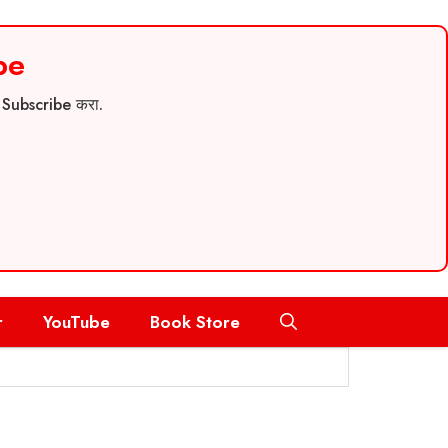
be
च Subscribe करा.
r
YouTube
Book Store