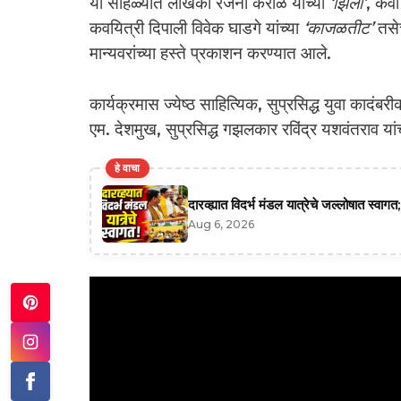
या सोहळ्यात लेखिका रंजना कराळे यांच्या
‘झिली’
, कवी
कवयित्री दिपाली विवेक घाडगे यांच्या
‘काजळतीट’
तसेच
मान्यवरांच्या हस्ते प्रकाशन करण्यात आले.
कार्यक्रमास ज्येष्ठ साहित्यिक, सुप्रसिद्ध युवा कादंबर
एम. देशमुख, सुप्रसिद्ध गझलकार रविंद्र यशवंतराव या
हे वाचा
दारव्ह्यात विदर्भ मंडल यात्रेचे जल्लोषात स्व
Aug 6, 2026