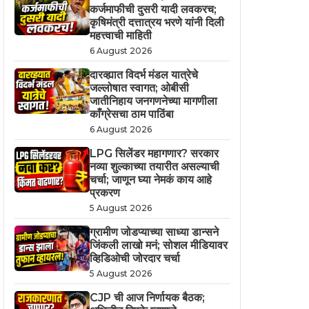
कर्जमाफीची दुसरी यादी लवकरच;
कृषिमंत्री दत्तात्रय भरणे यांनी दिली
महत्त्वाची माहिती
6 August 2026
दारव्ह्यात विदर्भ मंडल यात्रेचे
जल्लोषात स्वागत; ओबीसी
जातीनिहाय जनगणनेच्या मागणीला
काँग्रेसचा ठाम पाठिंबा
6 August 2026
LPG सिलेंडर महागणार? सरकार
नव्या शुल्काच्या तयारीत असल्याची
चर्चा; जाणून घ्या नेमकं काय आहे
प्रकरण
5 August 2026
ग्रामीण जोडप्याच्या साध्या डान्सने
जिंकली लाखो मनं; सोशल मीडियावर
व्हिडिओची जोरदार चर्चा
5 August 2026
CJP ची आज निर्णायक बैठक;