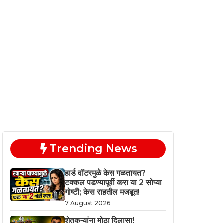
Trending News
हार्ड वॉटरमुळे केस गळतायत?
टक्कल पडण्यापूर्वी करा या 2 सोप्या
गोष्टी; केस राहतील मजबूत!
7 August 2026
शेतकऱ्यांना मोठा दिलासा!