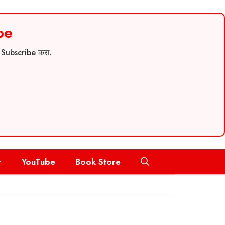
be
च Subscribe करा.
r
YouTube
Book Store