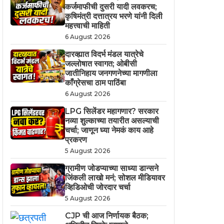
कर्जमाफीची दुसरी यादी लवकरच;
कृषिमंत्री दत्तात्रय भरणे यांनी दिली
महत्त्वाची माहिती
6 August 2026
दारव्ह्यात विदर्भ मंडल यात्रेचे
जल्लोषात स्वागत; ओबीसी
जातीनिहाय जनगणनेच्या मागणीला
काँग्रेसचा ठाम पाठिंबा
6 August 2026
LPG सिलेंडर महागणार? सरकार
नव्या शुल्काच्या तयारीत असल्याची
चर्चा; जाणून घ्या नेमकं काय आहे
प्रकरण
5 August 2026
ग्रामीण जोडप्याच्या साध्या डान्सने
जिंकली लाखो मनं; सोशल मीडियावर
व्हिडिओची जोरदार चर्चा
5 August 2026
CJP ची आज निर्णायक बैठक;