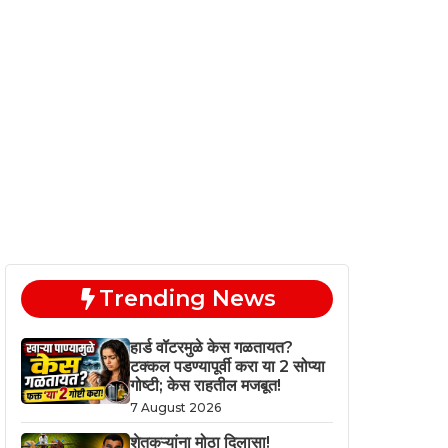
Trending News
हार्ड वॉटरमुळे केस गळतायत?
टक्कल पडण्यापूर्वी करा या 2 सोप्या
गोष्टी; केस राहतील मजबूत!
7 August 2026
शेतकऱ्यांना मोठा दिलासा!