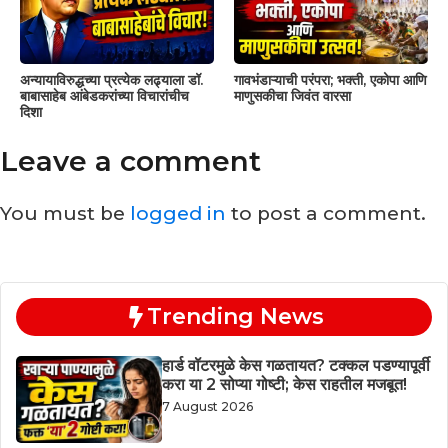
अन्यायाविरुद्धच्या प्रत्येक लढ्याला डॉ.
गावभंडाऱ्याची परंपरा; भक्ती, एकोपा आणि
बाबासाहेब आंबेडकरांच्या विचारांचीच
माणुसकीचा जिवंत वारसा
दिशा
Leave a comment
You must be
logged in
to post a comment.
Trending News
हार्ड वॉटरमुळे केस गळतायत? टक्कल पडण्यापूर्वी
करा या 2 सोप्या गोष्टी; केस राहतील मजबूत!
7 August 2026