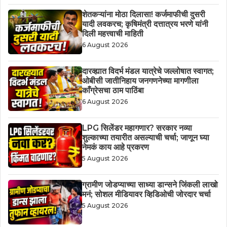
शेतकऱ्यांना मोठा दिलासा! कर्जमाफीची दुसरी
यादी लवकरच; कृषिमंत्री दत्तात्रय भरणे यांनी
दिली महत्त्वाची माहिती
6 August 2026
दारव्ह्यात विदर्भ मंडल यात्रेचे जल्लोषात स्वागत;
ओबीसी जातीनिहाय जनगणनेच्या मागणीला
काँग्रेसचा ठाम पाठिंबा
6 August 2026
LPG सिलेंडर महागणार? सरकार नव्या
शुल्काच्या तयारीत असल्याची चर्चा; जाणून घ्या
नेमकं काय आहे प्रकरण
5 August 2026
ग्रामीण जोडप्याच्या साध्या डान्सने जिंकली लाखो
मनं; सोशल मीडियावर व्हिडिओची जोरदार चर्चा
5 August 2026