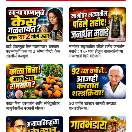
हार्ड वॉटरमुळे केस गळतायत? टक्कल
नामांतर लढ्यातील पहिले शहीद जनार्धन
पडण्यापूर्वी करा या 2 सोप्या गोष्टी; केस
मवाडे : १५० घाव झेलून बाबासाहेबांच्या
राहतील मजबूत!
नावासाठी दिले बलिदान
काळा बिबा: त्वचारोग आणि सांधेदुखीवर
92 वर्षांचे डॉक्टर आजही करतात
आयुर्वेदातील प्रभावी औषध?
शस्त्रक्रिया.!