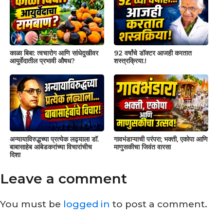
काळा बिबा: त्वचारोग आणि सांधेदुखीवर
92 वर्षांचे डॉक्टर आजही करतात
आयुर्वेदातील प्रभावी औषध?
शस्त्रक्रिया.!
अन्यायाविरुद्धच्या प्रत्येक लढ्याला डॉ.
गावभंडाऱ्याची परंपरा; भक्ती, एकोपा आणि
बाबासाहेब आंबेडकरांच्या विचारांचीच
माणुसकीचा जिवंत वारसा
दिशा
Leave a comment
You must be
logged in
to post a comment.