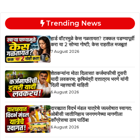
Trending News
हार्ड वॉटरमुळे केस गळतायत? टक्कल पडण्यापूर्वी
करा या 2 सोप्या गोष्टी; केस राहतील मजबूत!
7 August 2026
शेतकऱ्यांना मोठा दिलासा! कर्जमाफीची दुसरी
यादी लवकरच; कृषिमंत्री दत्तात्रय भरणे यांनी
दिली महत्त्वाची माहिती
6 August 2026
दारव्ह्यात विदर्भ मंडल यात्रेचे जल्लोषात स्वागत;
ओबीसी जातीनिहाय जनगणनेच्या मागणीला
काँग्रेसचा ठाम पाठिंबा
6 August 2026