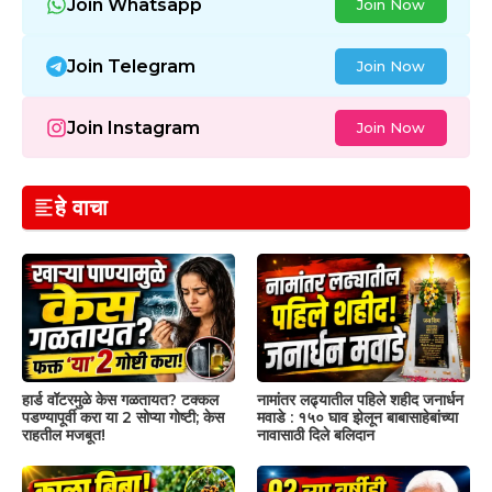
Join Whatsapp
Join Now
Join Telegram
Join Now
Join Instagram
Join Now
हे वाचा
हार्ड वॉटरमुळे केस गळतायत? टक्कल
नामांतर लढ्यातील पहिले शहीद जनार्धन
पडण्यापूर्वी करा या 2 सोप्या गोष्टी; केस
मवाडे : १५० घाव झेलून बाबासाहेबांच्या
राहतील मजबूत!
नावासाठी दिले बलिदान