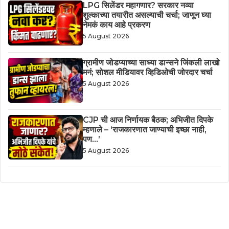
LPG सिलेंडर महागणार? सरकार नव्या
शुल्काच्या तयारीत असल्याची चर्चा; जाणून घ्या
नेमकं काय आहे प्रकरण
5 August 2026
ग्रामीण जोडप्याच्या साध्या डान्सने जिंकली लाखो
मनं; सोशल मीडियावर व्हिडिओची जोरदार चर्चा
5 August 2026
CJP ची आज निर्णायक बैठक; अभिजीत दिपके
म्हणाले – ‘राजकारणात जाण्याची इच्छा नाही,
पण…’
5 August 2026