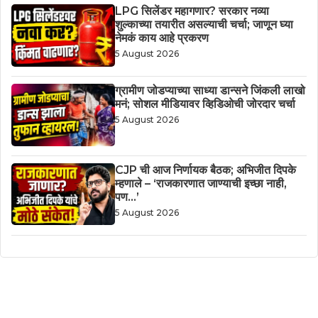
LPG सिलेंडर महागणार? सरकार नव्या
शुल्काच्या तयारीत असल्याची चर्चा; जाणून घ्या
नेमकं काय आहे प्रकरण
5 August 2026
ग्रामीण जोडप्याच्या साध्या डान्सने जिंकली लाखो
मनं; सोशल मीडियावर व्हिडिओची जोरदार चर्चा
5 August 2026
CJP ची आज निर्णायक बैठक; अभिजीत दिपके
म्हणाले – ‘राजकारणात जाण्याची इच्छा नाही,
पण…’
5 August 2026