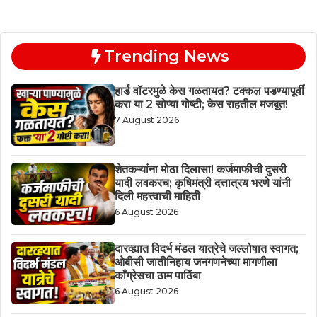
Trending News
हार्ड वॉटरमुळे केस गळतायत? टक्कल पडण्यापूर्वी
करा या 2 सोप्या गोष्टी; केस राहतील मजबूत!
7 August 2026
शेतकऱ्यांना मोठा दिलासा! कर्जमाफीची दुसरी
यादी लवकरच; कृषिमंत्री दत्तात्रय भरणे यांनी
दिली महत्त्वाची माहिती
6 August 2026
दारव्ह्यात विदर्भ मंडल यात्रेचे जल्लोषात स्वागत;
ओबीसी जातीनिहाय जनगणनेच्या मागणीला
काँग्रेसचा ठाम पाठिंबा
6 August 2026