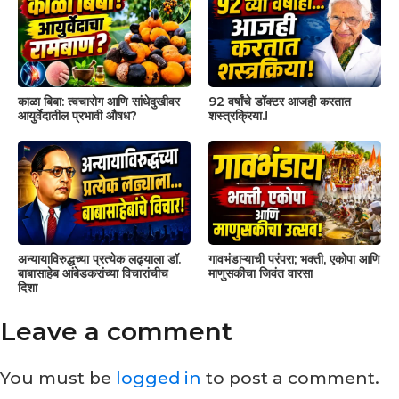
काळा बिबा: त्वचारोग आणि सांधेदुखीवर
92 वर्षांचे डॉक्टर आजही करतात
आयुर्वेदातील प्रभावी औषध?
शस्त्रक्रिया.!
अन्यायाविरुद्धच्या प्रत्येक लढ्याला डॉ.
गावभंडाऱ्याची परंपरा; भक्ती, एकोपा आणि
बाबासाहेब आंबेडकरांच्या विचारांचीच
माणुसकीचा जिवंत वारसा
दिशा
Leave a comment
You must be
logged in
to post a comment.