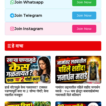
Join Whatsapp
Join Now
Join Telegram
Join Now
Join Instagram
Join Now
हे वाचा
हार्ड वॉटरमुळे केस गळतायत? टक्कल
नामांतर लढ्यातील पहिले शहीद जनार्धन
पडण्यापूर्वी करा या 2 सोप्या गोष्टी; केस
मवाडे : १५० घाव झेलून बाबासाहेबांच्या
राहतील मजबूत!
नावासाठी दिले बलिदान