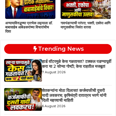
अन्यायाविरुद्धच्या प्रत्येक लढ्याला डॉ.
गावभंडाऱ्याची परंपरा; भक्ती, एकोपा आणि
बाबासाहेब आंबेडकरांच्या विचारांचीच
माणुसकीचा जिवंत वारसा
दिशा
Trending News
हार्ड वॉटरमुळे केस गळतायत? टक्कल पडण्यापूर्वी
करा या 2 सोप्या गोष्टी; केस राहतील मजबूत!
7 August 2026
शेतकऱ्यांना मोठा दिलासा! कर्जमाफीची दुसरी
यादी लवकरच; कृषिमंत्री दत्तात्रय भरणे यांनी
दिली महत्त्वाची माहिती
6 August 2026