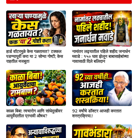
हार्ड वॉटरमुळे केस गळतायत? टक्कल
नामांतर लढ्यातील पहिले शहीद जनार्धन
पडण्यापूर्वी करा या 2 सोप्या गोष्टी; केस
मवाडे : १५० घाव झेलून बाबासाहेबांच्या
राहतील मजबूत!
नावासाठी दिले बलिदान
काळा बिबा: त्वचारोग आणि सांधेदुखीवर
92 वर्षांचे डॉक्टर आजही करतात
आयुर्वेदातील प्रभावी औषध?
शस्त्रक्रिया.!