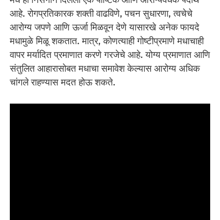
आहे. रोगप्रतिकारक शक्ती वाढविणे, पचन सुधारणा, त्वचेचे
आरोग्य जपणे आणि ऊर्जा मिळवून देणे यासारखे अनेक फायदे
मधामुळे मिळू शकतात. मात्र, कोणत्याही गोष्टीप्रमाणे मधाचाही
वापर मर्यादित प्रमाणात करणे गरजेचे आहे. योग्य प्रमाणात आणि
संतुलित आहारासोबत मधाचा समावेश केल्यास आरोग्य अधिक
चांगले राहण्यास मदत होऊ शकते.