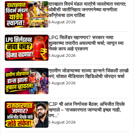
दारव्ह्यात विदर्भ मंडल यात्रेचे जल्लोषात स्वागत;
ओबीसी जातीनिहाय जनगणनेच्या मागणीला
काँग्रेसचा ठाम पाठिंबा
6 August 2026
LPG सिलेंडर महागणार? सरकार नव्या
शुल्काच्या तयारीत असल्याची चर्चा; जाणून घ्या
नेमकं काय आहे प्रकरण
5 August 2026
ग्रामीण जोडप्याच्या साध्या डान्सने जिंकली लाखो
मनं; सोशल मीडियावर व्हिडिओची जोरदार चर्चा
5 August 2026
CJP ची आज निर्णायक बैठक; अभिजीत दिपके
म्हणाले – ‘राजकारणात जाण्याची इच्छा नाही,
पण…’
5 August 2026