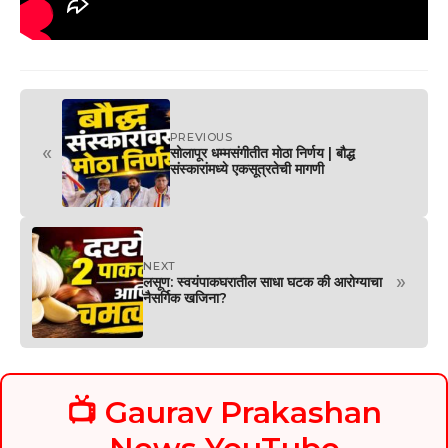
PREVIOUS
«
सोलापूर धम्मसंगीतीत मोठा निर्णय | बौद्ध
संस्कारांमध्ये एकसूत्रतेची मागणी
NEXT
»
लसूण: स्वयंपाकघरातील साधा घटक की आरोग्याचा
नैसर्गिक खजिना?
📺 Gaurav Prakashan