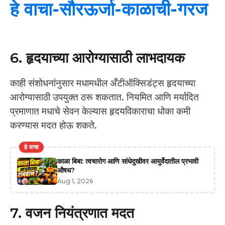
हे वाचा-सौरऊर्जा-काळाची-गरज
6. हृदयाच्या आरोग्यासाठी लाभदायक
काही संशोधनांनुसार मधामधील अँटीऑक्सिडंट्स हृदयाच्या
आरोग्यासाठी उपयुक्त ठरू शकतात. नियमित आणि मर्यादित
प्रमाणात मधाचे सेवन केल्यास हृदयविकाराचा धोका कमी
करण्यास मदत होऊ शकते.
हे वाचा
काळा बिबा: त्वचारोग आणि सांधेदुखीवर आयुर्वेदातील प्रभावी
औषध?
Aug 1, 2026
7. वजन नियंत्रणात मदत