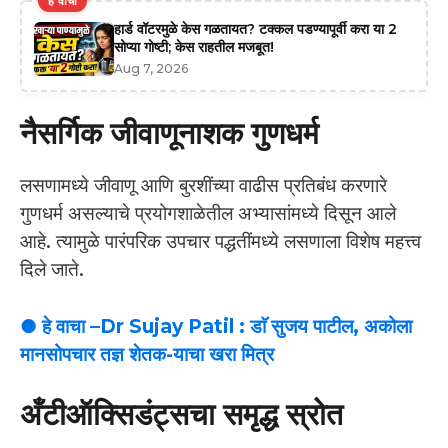
हे वाचा
हार्ड वॉटरमुळे केस गळतायत? टक्कल पडण्यापूर्वी करा या 2
सोप्या गोष्टी; केस राहतील मजबूत!
Aug 7, 2026
नैसर्गिक जीवाणूनाशक गुणधर्म
लसणामध्ये जीवाणू आणि बुरशींच्या वाढीस प्रतिबंध करणारे
गुणधर्म असल्याचे प्रयोगशाळेतील अभ्यासांमध्ये दिसून आले
आहे. त्यामुळे पारंपरिक उपचार पद्धतींमध्ये लसणाला विशेष महत्त्व
दिले जाते.
● हे वाचा –Dr Sujay Patil : डाॅ सुजय पाटील, अकोला
मानसोपचार तज्ञ शेतक-याचा खरा मित्र
अँटीऑक्सिडंट्सचा समृद्ध स्रोत