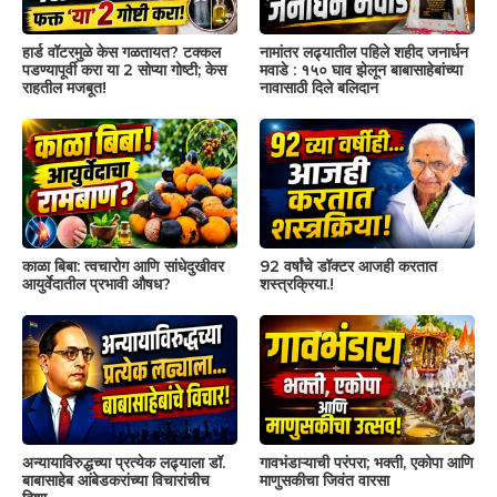
हार्ड वॉटरमुळे केस गळतायत? टक्कल
नामांतर लढ्यातील पहिले शहीद जनार्धन
पडण्यापूर्वी करा या 2 सोप्या गोष्टी; केस
मवाडे : १५० घाव झेलून बाबासाहेबांच्या
राहतील मजबूत!
नावासाठी दिले बलिदान
काळा बिबा: त्वचारोग आणि सांधेदुखीवर
92 वर्षांचे डॉक्टर आजही करतात
आयुर्वेदातील प्रभावी औषध?
शस्त्रक्रिया.!
अन्यायाविरुद्धच्या प्रत्येक लढ्याला डॉ.
गावभंडाऱ्याची परंपरा; भक्ती, एकोपा आणि
बाबासाहेब आंबेडकरांच्या विचारांचीच
माणुसकीचा जिवंत वारसा