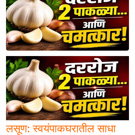
लसूण: स्वयंपाकघरातील साधा