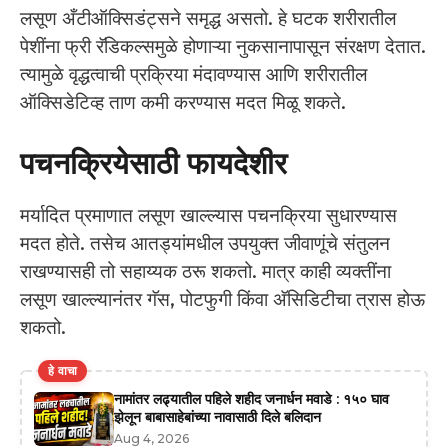
लसूण अँटीऑक्सिडंट्सने समृद्ध असतो. हे घटक शरीरातील
पेशींना फ्री रॅडिकल्समुळे होणाऱ्या नुकसानापासून संरक्षण देतात.
त्यामुळे वृद्धत्वाची प्रक्रिया मंदावण्यास आणि शरीरातील
ऑक्सिडेटिव्ह ताण कमी करण्यास मदत मिळू शकते.
पचनक्रियेसाठी फायदेशीर
मर्यादित प्रमाणात लसूण खाल्ल्यास पचनक्रिया सुधारण्यास
मदत होते. तसेच आतड्यांमधील उपयुक्त जीवाणूंचे संतुलन
राखण्यासही तो सहाय्यक ठरू शकतो. मात्र काही व्यक्तींना
लसूण खाल्ल्यानंतर गॅस, पोटफुगी किंवा अ‍ॅसिडिटीचा त्रास होऊ
शकतो.
हे वाचा
नामांतर लढ्यातील पहिले शहीद जनार्धन मवाडे : १५० घाव
झेलून बाबासाहेबांच्या नावासाठी दिले बलिदान
Aug 4, 2026