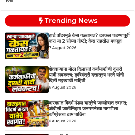
दिशा
Trending News
हार्ड वॉटरमुळे केस गळतायत? टक्कल पडण्यापूर्वी
करा या 2 सोप्या गोष्टी; केस राहतील मजबूत!
7 August 2026
शेतकऱ्यांना मोठा दिलासा! कर्जमाफीची दुसरी
यादी लवकरच; कृषिमंत्री दत्तात्रय भरणे यांनी
दिली महत्त्वाची माहिती
6 August 2026
दारव्ह्यात विदर्भ मंडल यात्रेचे जल्लोषात स्वागत;
ओबीसी जातीनिहाय जनगणनेच्या मागणीला
काँग्रेसचा ठाम पाठिंबा
6 August 2026