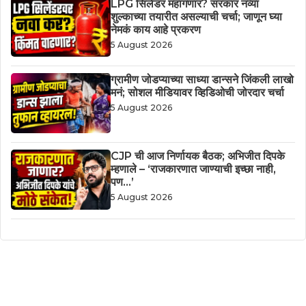
LPG सिलेंडर महागणार? सरकार नव्या
शुल्काच्या तयारीत असल्याची चर्चा; जाणून घ्या
नेमकं काय आहे प्रकरण
5 August 2026
ग्रामीण जोडप्याच्या साध्या डान्सने जिंकली लाखो
मनं; सोशल मीडियावर व्हिडिओची जोरदार चर्चा
5 August 2026
CJP ची आज निर्णायक बैठक; अभिजीत दिपके
म्हणाले – ‘राजकारणात जाण्याची इच्छा नाही,
पण…’
5 August 2026