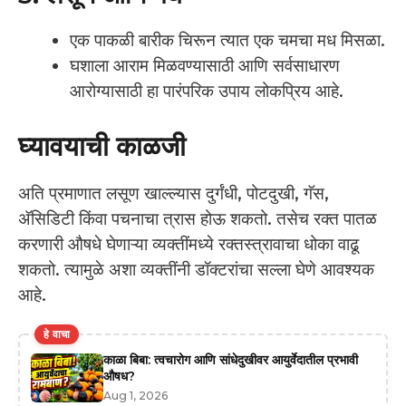
एक पाकळी बारीक चिरून त्यात एक चमचा मध मिसळा.
घशाला आराम मिळवण्यासाठी आणि सर्वसाधारण
आरोग्यासाठी हा पारंपरिक उपाय लोकप्रिय आहे.
घ्यावयाची काळजी
अति प्रमाणात लसूण खाल्ल्यास दुर्गंधी, पोटदुखी, गॅस,
अ‍ॅसिडिटी किंवा पचनाचा त्रास होऊ शकतो. तसेच रक्त पातळ
करणारी औषधे घेणाऱ्या व्यक्तींमध्ये रक्तस्त्रावाचा धोका वाढू
शकतो. त्यामुळे अशा व्यक्तींनी डॉक्टरांचा सल्ला घेणे आवश्यक
आहे.
हे वाचा
काळा बिबा: त्वचारोग आणि सांधेदुखीवर आयुर्वेदातील प्रभावी
औषध?
Aug 1, 2026