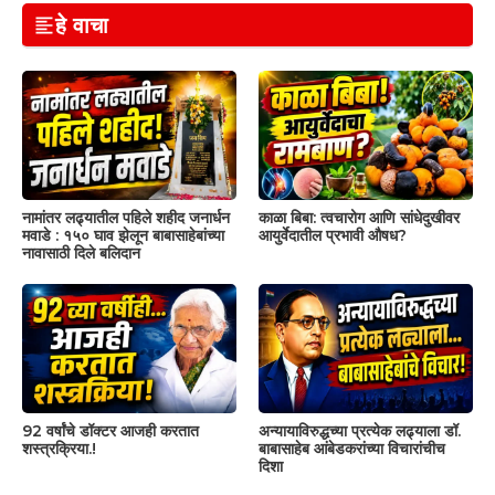
हे वाचा
नामांतर लढ्यातील पहिले शहीद जनार्धन
काळा बिबा: त्वचारोग आणि सांधेदुखीवर
मवाडे : १५० घाव झेलून बाबासाहेबांच्या
आयुर्वेदातील प्रभावी औषध?
नावासाठी दिले बलिदान
92 वर्षांचे डॉक्टर आजही करतात
अन्यायाविरुद्धच्या प्रत्येक लढ्याला डॉ.
शस्त्रक्रिया.!
बाबासाहेब आंबेडकरांच्या विचारांचीच
दिशा