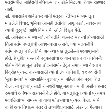
पत्रांमधील जाहिराती बघितल्या तर डोळे मिटल्या शिवाय राहणार
नाही.
डॉ. बाबासाहेब आंबेडकर यांनी पत्रकारितेच्या माध्यमातून
मांडलेले विचार, भूमिका आजही तंतोतंत लागू पडते, यावरुनच
त्यांची दूरदृष्टी आणि विचारांची खोली दिसून येते.
डॉ. आंबेडकर यांच्या मते, कोणतीही चळवळ यशस्वी होण्यासाठी
तिला वर्तमानपत्रांची आवश्यकता असते. ज्या चळवळीचे
वर्तमानपत्र नसेल तिची अवस्था पंख तुटलेल्या पक्ष्याप्रमाणे
होते. हे गृहीत धरून दीनदुबळय़ांचा आवाज शासन व जनतेपर्यंत
पोहोचविणे हा मूळ उद्देश डोळ्यांसमोर ठेवून समाजाच्या वेदना व
विद्रोह प्रकट करण्यासाठी त्यांनी ३१ जानेवारी, १९२० रोजी
‘मूकनायक’ या साप्ताहिक वृत्तपत्राचा पहिला अंक प्रकाशित
केला. या वृत्तपत्रासाठी राजश्री शाहू महाराज यांनी अडीज हजार
रुपयांचे आíथक सहकार्य केले होते. या पत्रातून त्यांनी प्रथमच
पददलितांच्या समस्यांना वाचा फोडण्याचा प्रयत्न केला. याचे
काही अंक निघाल्यानंतर ते उच्चशिक्षणासाठी लंडनला गेल्यावर