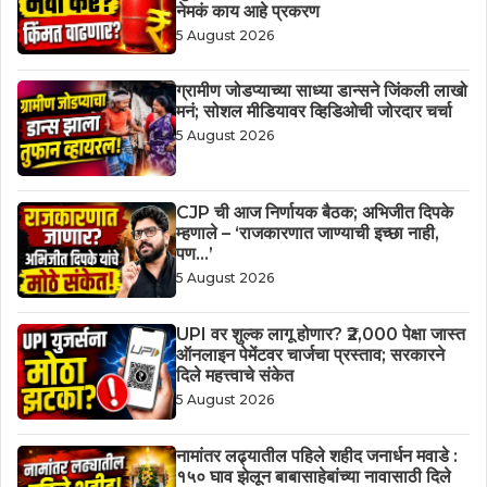
नेमकं काय आहे प्रकरण
5 August 2026
ग्रामीण जोडप्याच्या साध्या डान्सने जिंकली लाखो
मनं; सोशल मीडियावर व्हिडिओची जोरदार चर्चा
5 August 2026
CJP ची आज निर्णायक बैठक; अभिजीत दिपके
म्हणाले – ‘राजकारणात जाण्याची इच्छा नाही,
पण…’
5 August 2026
UPI वर शुल्क लागू होणार? ₹2,000 पेक्षा जास्त
ऑनलाइन पेमेंटवर चार्जचा प्रस्ताव; सरकारने
दिले महत्त्वाचे संकेत
5 August 2026
नामांतर लढ्यातील पहिले शहीद जनार्धन मवाडे :
१५० घाव झेलून बाबासाहेबांच्या नावासाठी दिले