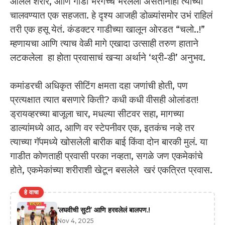
आलेलं शरीर, आणि गाडी भरगच्च भरलेली असतानाही त्याच्या
चालवण्यात एक सहजता. हे दृश्य आजही डोळ्यांसमोर उभं राहिलं
तरी एक हसू येतं. कंडक्टर गाडीच्या खालून ओरडत “चलो..!”
म्हणायचा आणि त्याच वेळी मागे एखादा उत्साही तरुण हाताने
लटकलेला हा होता प्रवासाचं खऱ्या अर्थाने ‘थ्री-डी’ अनुभव.
कमांडरची अधिकृत सीटिंग क्षमता दहा जणांची होती, पण
प्रत्यक्षात त्यात बसणारे किती? कधी कधी वीसही ओलांडत!
ड्रायव्हरच्या बाजूला चार, मधल्या सीटवर सहा, मागच्या
डाल्यांमध्ये आठ, आणि वर स्टेपनीवर एक, इतकंच नव्हे तर
त्याच्या गॅपमध्ये खोसलेली बारीक बाई किंवा दोन बारकी मुलं. या
गाडीत कोणताही प्रवासी परका नव्हता, सगळे जण एकमेकांचे
होते, एकमेकांच्या शरीराशी खेटून बसलेले खरं एकत्रित प्रवास.
हे वाचा
‘लघवीची सुटी’ आणि हरवलेलं बालपण.!
Nov 4, 2025