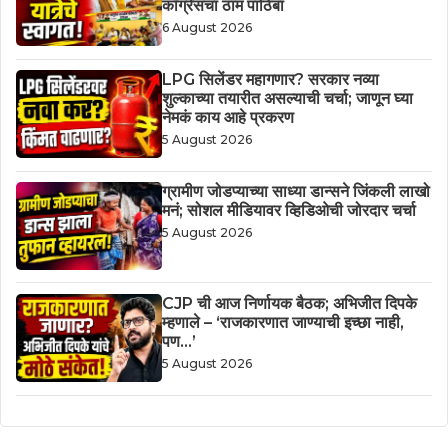
काँग्रेसचा ठाम पाठिंबा
6 August 2026
LPG सिलेंडर महागणार? सरकार नव्या
शुल्काच्या तयारीत असल्याची चर्चा; जाणून घ्या
नेमकं काय आहे प्रकरण
5 August 2026
ग्रामीण जोडप्याच्या साध्या डान्सने जिंकली लाखो
मनं; सोशल मीडियावर व्हिडिओची जोरदार चर्चा
5 August 2026
CJP ची आज निर्णायक बैठक; अभिजीत दिपके
म्हणाले – ‘राजकारणात जाण्याची इच्छा नाही,
पण…’
5 August 2026