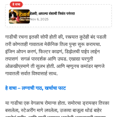
हे वाचा
हेळवी; आपल्या वंशाची जिवंत परंपरा!
Nov 6, 2025
गाडीची रचना इतकी सोपी होती की, रस्त्यात कुठेही बंद पडली
तरी कोणताही गावातला मेकॅनिक तिला पुन्हा सुरू करायचा.
इंजिन ओपन करणं, फिल्टर काढणं, डिझेलची पाईप लाईन
तपासणं सगळं पारदर्शक आणि उघड. एखाद्या घरगुती
ओळखीप्रमाणे ती सुलभ होती. आणि म्हणूनच कमांडर म्हणजे
गावातली सर्वात विश्वासार्ह साथ.
हे वाचा – लग्नाची गाठ, खर्चाचा फाट
या गाडीचा एक वेगळाच रोमान्स होता. समोरचा ड्रायव्हर तिरका
बसलेला, स्टेअरींग मागे लपलेला, उजव्या बाजूला थोडं बाहेर