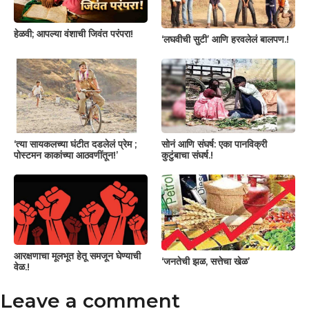
हेळवी; आपल्या वंशाची जिवंत परंपरा!
‘लघवीची सुटी’ आणि हरवलेलं बालपण.!
‘त्या सायकलच्या घंटीत दडलेलं प्रेम ;
सोनं आणि संघर्ष: एका पानविक्री
पोस्टमन काकांच्या आठवणींतून!’
कुटुंबाचा संघर्ष.!
आरक्षणाचा मूलभूत हेतू समजून घेण्याची
‘जनतेची झळ, सत्तेचा खेळ’
वेळ.!
Leave a comment