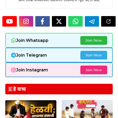
Join Whatsapp
Join Now
Join Telegram
Join Now
Join Instagram
Join Now
हे वाचा