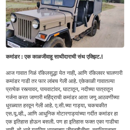
कमांडर : एक काळजीवाहू साथीदाराची संथ एक्झिट.!
आज गावात निळं रॉकेलसुद्धा येत नाही, आणि रॉकेलवर चालणारी
कमांडर गाडी तर फार लांबच गेली आहे. एकेकाळी गावातल्या
प्रत्येक रस्त्यावर, पायवाटांवर, घाटातून, नदीच्या पात्रातून
गर्जना करत जाणारी महिंद्राची कमांडर आता जणू आठवणींच्या
धुरळ्यात हरवून गेली आहे. ए.सी.च्या गाड्या, चकचकीत
एस.यू.व्ही., आणि आधुनिक मोटारगाड्यांच्या गर्दीत कमांडर हा
एक इतिहास होऊन बसली. पण हा इतिहास फक्त एका गाडीचा
नाही, तो आहे ग्रामिण भारताच्या जीवनशैलीचा, स्वाभिमानाचा