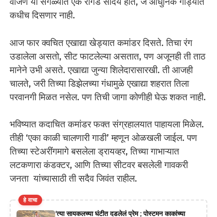
वाजणं या सगळ्यात एक रांगडे सौंदर्य होतं, जे आधुनिक गाड्यांत
कधीच दिसणार नाही.
आज फार क्वचित एखाद्या खेड्यात कमांडर दिसते. तिचा रंग
उडालेला असतो, सीट फाटलेल्या असतात, पण अजूनही ती ताठ
मानेने उभी असते. एखाद्या जुन्या शिलेदारासारखी. ती आजही
चालते, जरी तिच्या डिझेलच्या गंधामुळे एखाद्या शहरात तिला
परवानगी मिळत नसेल. पण तिची जागा कोणीही घेऊ शकत नाही.
भविष्यात कदाचित कमांडर फक्त संग्रहालयात पाहायला मिळेल.
तीही ‘एका काळी चालणारी गाडी’ म्हणून ओळखली जाईल. पण
तिच्या स्टेअरींगमागे बसलेला ड्रायव्हर, तिच्या गाभाऱ्यात
लटकणारा कंडक्टर, आणि तिच्या सीटवर बसलेली गावकरी
जनता यांच्यासाठी ती सदैव जिवंत राहील.
हे वाचा
‘त्या सायकलच्या घंटीत दडलेलं प्रेम ; पोस्टमन काकांच्या