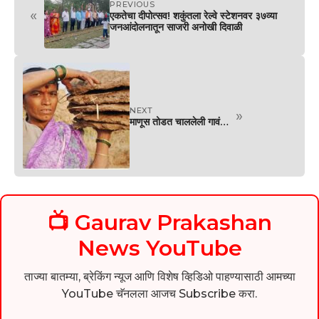
PREVIOUS
«
एकतेचा दीपोत्सव! शकुंतला रेल्वे स्टेशनवर ३७व्या
जनआंदोलनातून साजरी अनोखी दिवाळी
NEXT
»
माणूस तोडत चाललेली गावं…
📺 Gaurav Prakashan
News YouTube
ताज्या बातम्या, ब्रेकिंग न्यूज आणि विशेष व्हिडिओ पाहण्यासाठी आमच्या
YouTube चॅनलला आजच Subscribe करा.