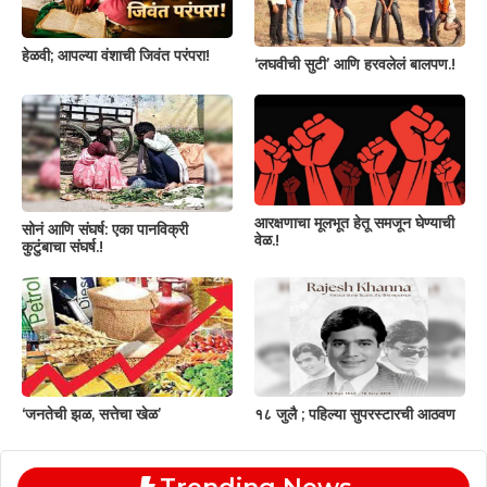
हेळवी; आपल्या वंशाची जिवंत परंपरा!
‘लघवीची सुटी’ आणि हरवलेलं बालपण.!
आरक्षणाचा मूलभूत हेतू समजून घेण्याची
सोनं आणि संघर्ष: एका पानविक्री
वेळ.!
कुटुंबाचा संघर्ष.!
‘जनतेची झळ, सत्तेचा खेळ’
१८ जुलै ; पहिल्या सुपरस्टारची आठवण