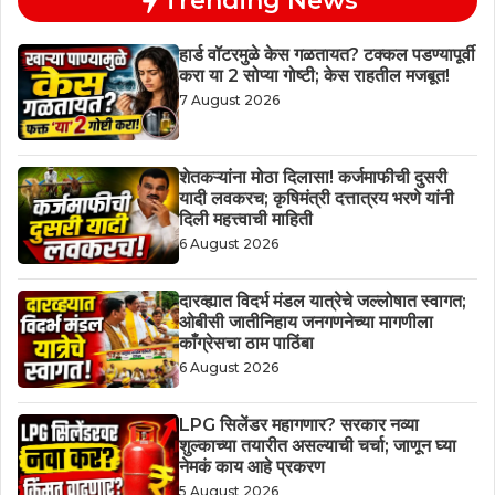
Trending News
हार्ड वॉटरमुळे केस गळतायत? टक्कल पडण्यापूर्वी
करा या 2 सोप्या गोष्टी; केस राहतील मजबूत!
7 August 2026
शेतकऱ्यांना मोठा दिलासा! कर्जमाफीची दुसरी
यादी लवकरच; कृषिमंत्री दत्तात्रय भरणे यांनी
दिली महत्त्वाची माहिती
6 August 2026
दारव्ह्यात विदर्भ मंडल यात्रेचे जल्लोषात स्वागत;
ओबीसी जातीनिहाय जनगणनेच्या मागणीला
काँग्रेसचा ठाम पाठिंबा
6 August 2026
LPG सिलेंडर महागणार? सरकार नव्या
शुल्काच्या तयारीत असल्याची चर्चा; जाणून घ्या
नेमकं काय आहे प्रकरण
5 August 2026