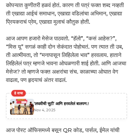
कोपऱ्यात कुणीतरी हळवं होतं. कारण ती पत्रं फक्त शब्द नव्हती
ती एखाद्या आईचं समाधान, एखाद्या वडिलांचा अभिमान, एखाद्या
प्रियकराचं प्रेम, एखाद्या मुलाचं कौतुक होती.
आज आपण हजारो मेसेज पाठवतो. “हॅलो”, “कसं आहेस?”,
“मिस यू” सगळं काही दोन सेकंदात पोहोचतं. पण त्यात ती उब,
ती आत्मीयता, तो “मनापासून लिहिलेला भाव” हरवलाय. हाताने
लिहिलेलं पत्र म्हणजे भावना ओघळणारी शाई होती. आणि आजचा
मेसेज? तो म्हणजे फक्त अक्षरांचा संच. काळाच्या ओघात वेग
वाढला, पण हृदयाचं अंतर वाढलं.
हे वाचा
‘लघवीची सुटी’ आणि हरवलेलं बालपण.!
Nov 4, 2025
आज पोस्ट ऑफिसमध्ये बसून QR कोड, पार्सल, ईमेल यांची