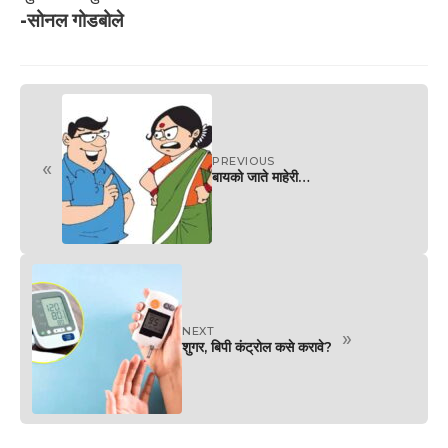
-सोनल गोडबोले
PREVIOUS
«
बायको जाते माहेरी…
NEXT
»
शुगर, बिपी कंट्रोल कसे करावे?