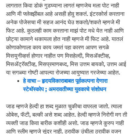
लागतात किवा डोकं गुडघ्याना लागतं म्हणजेच मला पोट नाही
आणि मी फ्लेक्झीबल आहे असही होवु शकतं. इंटरकोर्स करताना
अनेक पोजेसचा मी सहज आनंद घेउ शकतो/शकते म्हणजे मी
फिट आहे. कुठलही काम करताना माझं पोट मधे येत नाही आणि
छोट्या कामाने थकायला होत नाही म्हणजे मी फिट आहे. यातलं
कोणाकोणाला काय काय जमतं पहा कारण आपण सगळे
मिसयुनीव्हर्स होणार नाहीत पण मिसहेल्दी, मिसॲक्टीव्ह,
मिसॲट्रॅक्टीव्ह, मिसप्रमाणबध्द, मिस उत्तम बायको, उत्तम आई
या सगळ्या गोष्टी आपल्या रोजच्या आयुष्यात गरजेच्या आहेत.
हे वाचा – हृदयविकाराबाबत पूर्वकल्पना देणारा
स्टेथॅस्कोप ; अमरावतीच्या युवकाचे संशोधन
जाड म्हणजे हेल्दी हा शब्द मुळात चुकीचा वापरला जातो. त्याला
ओबेस, फॅटी, बल्की असे शब्द आहेत. हेल्दी म्हणजे निरोगी मग ती
व्यक्ती जाड किवा बारीक कशीही असो. जाड म्हणजे कुरुप नाही
आणि स्लीम म्हणजे सुंदर नाही. ठरावीक उंचीला ठरावीक वजन