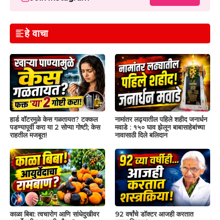
हे वाचा
हार्ड वॉटरमुळे केस गळतायत? टक्कल
नामांतर लढ्यातील पहिले शहीद जनार्धन
पडण्यापूर्वी करा या 2 सोप्या गोष्टी; केस
मवाडे : १५० घाव झेलून बाबासाहेबांच्या
राहतील मजबूत!
नावासाठी दिले बलिदान
काळा बिबा: त्वचारोग आणि सांधेदुखीवर
92 वर्षांचे डॉक्टर आजही करतात