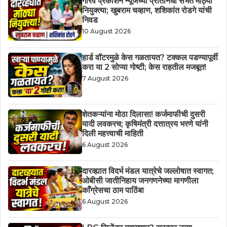
गौरव प्रकाशन न्यूजच्या प्रतिनिधी सभेत मोठ्या
नियुक्त्या; खुबराम चव्हाण, शशिकांत रोडगे यांची
निवड
10 August 2026
हार्ड वॉटरमुळे केस गळतायत? टक्कल पडण्यापूर्वी
करा या 2 सोप्या गोष्टी; केस राहतील मजबूत!
7 August 2026
शेतकऱ्यांना मोठा दिलासा! कर्जमाफीची दुसरी
यादी लवकरच; कृषिमंत्री दत्तात्रय भरणे यांनी
दिली महत्त्वाची माहिती
6 August 2026
दारव्ह्यात विदर्भ मंडल यात्रेचे जल्लोषात स्वागत;
ओबीसी जातीनिहाय जनगणनेच्या मागणीला
काँग्रेसचा ठाम पाठिंबा
6 August 2026