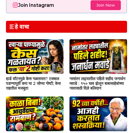
Join Instagram
Join Now
हे वाचा
हार्ड वॉटरमुळे केस गळतायत? टक्कल
नामांतर लढ्यातील पहिले शहीद जनार्धन
पडण्यापूर्वी करा या 2 सोप्या गोष्टी; केस
मवाडे : १५० घाव झेलून बाबासाहेबांच्या
राहतील मजबूत!
नावासाठी दिले बलिदान