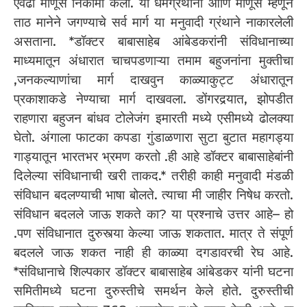
एवढा माणूस निकामी केला. या धर्मग्रंथांनी आणि माणूस म्हणून
ताठ मानेने जगण्याचे सर्व मार्ग या मनुवादी ग्रंथाने नाकारलेली
असताना. *डॉक्टर बाबासाहेब आंबेडकरांनी संविधानाच्या
माध्यमातून अंधारात चाचपडणाऱ्या तमाम बहुजनांना मुक्तीचा
,जनकल्याणांचा मार्ग दाखवुन काळ्याकुट्ट अंधारातून
प्रकाशाकडे नेण्याचा मार्ग दाखवला. डोंगरदर्‍यात, झोपडीत
राहणारा बहुजन बांधव टोलेजंग इमारती मध्ये एसीमध्ये ढोलक्या
घेतो. अंगाला फाटका कपडा गुंडाळणारा सुटा बुटात महागड्या
गाड्यातून भारतभर भ्रमण करतो .ही आहे डॉक्टर बाबासाहेबांनी
दिलेल्या संविधानाची खरी ताकद.* तरीही काही मनुवादी मंडळी
संविधान बदलण्याची भाषा बोलते. त्याचा मी जाहीर निषेध करतो.
संविधान बदलले जाऊ शकते का? या प्रश्नाचे उत्तर आहे– हो
.पण संविधानात दुरुस्त्या केल्या जाऊ शकतात. मात्र ते संपूर्ण
बदलले जाऊ शकत नाही ही काळ्या दगडावरची रेघ आहे.
*संविधानाचे शिल्पकार डॉक्टर बाबासाहेब आंबेडकर यांनी घटना
समितीमध्ये घटना दुरुस्तीचे समर्थन केले होते. दुरुस्तीची