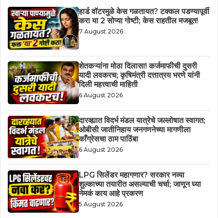
हार्ड वॉटरमुळे केस गळतायत? टक्कल पडण्यापूर्वी
करा या 2 सोप्या गोष्टी; केस राहतील मजबूत!
7 August 2026
शेतकऱ्यांना मोठा दिलासा! कर्जमाफीची दुसरी
यादी लवकरच; कृषिमंत्री दत्तात्रय भरणे यांनी
दिली महत्त्वाची माहिती
6 August 2026
दारव्ह्यात विदर्भ मंडल यात्रेचे जल्लोषात स्वागत;
ओबीसी जातीनिहाय जनगणनेच्या मागणीला
काँग्रेसचा ठाम पाठिंबा
6 August 2026
LPG सिलेंडर महागणार? सरकार नव्या
शुल्काच्या तयारीत असल्याची चर्चा; जाणून घ्या
नेमकं काय आहे प्रकरण
5 August 2026