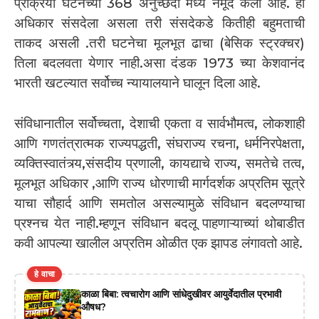
प्रक्रिया घटनेच्या 368 अनुच्छेदा मध्ये नमूद केली आहे. हा
अधिकार संसदेला असला तरी संसदेकडे कितीही बहुमताची
ताकद असली .तरी घटनेचा मूलभूत ढाचा (बेसिक स्ट्रक्चर)
तिला बदलवता येणार नाही.असा दंडक 1973 च्या केशवानंद
भारती खटल्यात सर्वोच्च न्यायालयाने घालून दिला आहे.
संविधानातील सर्वोच्चता, देशाची एकता व सार्वभौमत्व, लोकशाही
आणि गणतंत्रात्मक राज्यपद्धती, संघराज्य रचना, धर्मनिरपेक्षता,
व्यक्तिस्वातंत्र्य,संसदीय प्रणाली, कायद्याचे राज्य, समतेचे तत्व,
मूलभूत अधिकार ,आणि राज्य धोरणाची मार्गदर्शक अप्रतिम सूत्रे
याचा सौहार्द आणि समतोल असल्यामुळे संविधान बदलण्याचा
प्रश्नच येत नाही.म्हणून संविधान बदलू पाहणाऱ्याच्यां थोबाडीत
कवी आपल्या खालील अप्रतिम ओळीत एक झापड लंगावतो आहे.
हे वाचा
काळा बिबा: त्वचारोग आणि सांधेदुखीवर आयुर्वेदातील प्रभावी
औषध?