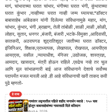
मागं, चांभाराच्या घरात चांभार, भंगीच्या घरात भंगी, कुंभाराच्या
घरात कुंभार ,नाव्हीच्या घरात नाव्ही जन्म घ्यायचा.*डॉक्टर
बाबासाहेब आंबेडकर यांनी दिलेल्या संविधानामुळे महार, मांग,
चांभार, कुंभार, भंगी ,ब्राह्मण, तेली तांबोळी ,साळी ,माळी ,कोळी,
लोहार, सुतार, धनगर ,बंजारी, बंजारी ,भटके-विमुक्त ,आदिवासी,
कातकरी, अठरापगड शूद्रातिशूद्र जातीच्या घरात डॉक्टर,
इंजिनिअर, शिक्षक,प्राध्यापक, लेखापाल, रोखपाल, आयपीएस
आयएएस, वकील ,न्यायाधीश, मॅनेजर ,उद्योजक, शास्त्रज्ञ,
आमदार, खासदार, मंत्री होऊन राहिले .एवढेच नव्हे तर चुल
आणि मूल सांभाळणारी बाई आज संविधानाने देशाचे सर्वोच्च
पदापर्यंत मजल मारली आहे .ही आहे संविधानाची खरी ताकद कवी
पुढे म्हणतो-
हे वाचा
नामांतर लढ्यातील पहिले शहीद जनार्धन मवाडे : १५० घाव
झेलून बाबासाहेबांच्या नावासाठी दिले बलिदान
Aug 4, 2026