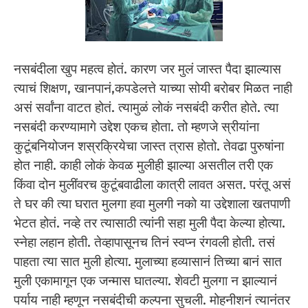
नसबंदीला खुप महत्व होतं. कारण जर मुलं जास्त पैदा झाल्यास
त्याचं शिक्षण, खानपानं,कपडेलत्ते याच्या सोयी बरोबर मिळत नाही
असं सर्वांना वाटत होतं. त्यामुळं लोकं नसबंदी करीत होते. त्या
नसबंदी करण्यामागे उद्देश एकच होता. तो म्हणजे स्रीयांना
कुटूंबनियोजन शस्रक्रियेचा जास्त त्रास होतो. तेवढा पुरुषांना
होत नाही. काही लोकं केवळ मुलीही झाल्या असतील तरी एक
किंवा दोन मुलींवरच कुटूंबवाढीला कात्री लावत असत. परंतू असं
ते घर की त्या घरात मुलगा हवा मुलगी नको या उद्देशाला खतपाणी
भेटत होतं. नव्हे तर त्यासाठी त्यांनी सहा मुली पैदा केल्या होत्या.
स्नेहा लहान होती. तेव्हापासूनच तिनं स्वप्न रंगवली होती. तसं
पाहता त्या सात मुली होत्या. मुलाच्या हव्यासानं तिच्या बानं सात
मुली एकामागून एक जन्मास घातल्या. शेवटी मुलगा न झाल्यानं
पर्याय नाही म्हणून नसबंदीची कल्पना सुचली. मोहनीशनं त्यानंतर