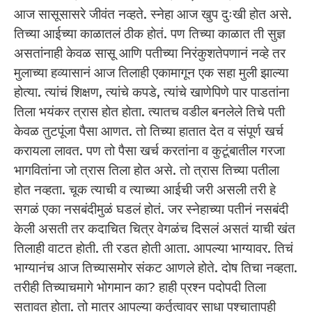
आज सासूसासरे जीवंत नव्हते. स्नेहा आज खुप दुःखी होत असे.
तिच्या आईच्या काळातलं ठीक होतं. पण तिच्या काळात ती सुज्ञ
असतांनाही केवळ सासू आणि पतीच्या निरंकुशतेपणानं नव्हे तर
मुलाच्या हव्यासानं आज तिलाही एकामागून एक सहा मुली झाल्या
होत्या. त्यांचं शिक्षण, त्यांचे कपडे, त्यांचे खाणेपिणे पार पाडतांना
तिला भयंकर त्रास होत होता. त्यातच वडील बनलेले तिचे पती
केवळ तुटपूंजा पैसा आणत. तो तिच्या हातात देत व संपूर्ण खर्च
करायला लावत. पण तो पैसा खर्च करतांना व कुटूंबातील गरजा
भागवितांना जो त्रास तिला होत असे. तो त्रास तिच्या पतीला
होत नव्हता. चूक त्याची व त्याच्या आईची जरी असली तरी हे
सगळं एका नसबंदीमुळं घडलं होतं. जर स्नेहाच्या पतीनं नसबंदी
केली असती तर कदाचित चित्र वेगळंच दिसलं असतं याची खंत
तिलाही वाटत होती. ती रडत होती आता. आपल्या भाग्यावर. तिचं
भाग्यानंच आज तिच्यासमोर संकट आणले होते. दोष तिचा नव्हता.
तरीही तिच्याचमागे भोगमान का? हाही प्रश्न पदोपदी तिला
सतावत होता. तो मात्र आपल्या कर्तृत्वावर साधा पश्चातापही