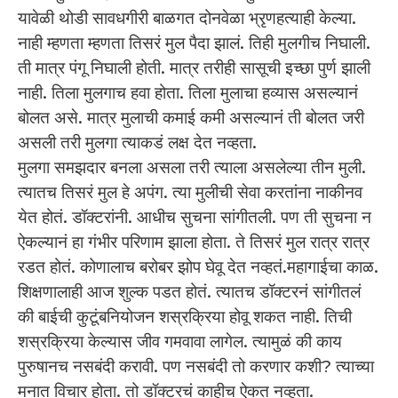
यावेळी थोडी सावधगीरी बाळगत दोनवेळा भ्रृणहत्याही केल्या.
नाही म्हणता म्हणता तिसरं मुल पैदा झालं. तिही मुलगीच निघाली.
ती मात्र पंगू निघाली होती. मात्र तरीही सासूची इच्छा पुर्ण झाली
नाही. तिला मुलगाच हवा होता. तिला मुलाचा हव्यास असल्यानं
बोलत असे. मात्र मुलाची कमाई कमी असल्यानं ती बोलत जरी
असली तरी मुलगा त्याकडं लक्ष देत नव्हता.
मुलगा समझदार बनला असला तरी त्याला असलेल्या तीन मुली.
त्यातच तिसरं मुल हे अपंग. त्या मुलीची सेवा करतांना नाकीनव
येत होतं. डॉक्टरांनी. आधीच सुचना सांगीतली. पण ती सुचना न
ऐकल्यानं हा गंभीर परिणाम झाला होता. ते तिसरं मुल रात्र रात्र
रडत होतं. कोणालाच बरोबर झोप घेवू देत नव्हतं.महागाईचा काळ.
शिक्षणालाही आज शुल्क पडत होतं. त्यातच डॉक्टरनं सांगीतलं
की बाईची कुटूंबनियोजन शस्रक्रिया होवू शकत नाही. तिची
शस्रक्रिया केल्यास जीव गमवावा लागेल. त्यामुळं की काय
पुरुषानच नसबंदी करावी. पण नसबंदी तो करणार कशी? त्याच्या
मनात विचार होता. तो डॉक्टरचं काहीच ऐकत नव्हता.