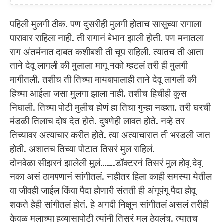
पहिली मुलगी ठीक. पण दुसरीही मुलगी होताच सासूच्या रागाला
पारावार राहिला नाही. ती रागानं बेभान झाली होती. पण मनातला
राग अंतर्मनात दाबत कशीबशी ती चूप राहिली. त्यातच ती आता
ताने देवू लागली की मुलाला मागू नको म्हटलं तरी ही मुलगी
मागीतली. तशीच ती तिच्या मायबापालाही ताने देवू लागली की
हिच्या आईला जसा मुलगा झाला नाही. तशीच हिचीही कुस
निघाली. तिच्या पोटी मुलीच होणं हा तिचा गुन्हा नव्हता. तरी घरची
मंडळी तिलाच दोष देत होते. दुषणेही लावत होते. नव्हे तर
तिच्यावर अत्याचार करीत होते. त्या अत्याचारात ती भरडली जात
होती. अशातच तिच्या पोटात तिसरं मुल राहिलं.
दोनवेळा सीझरनं झालेली मुलं…….डॉक्टरनं तिसरं मुल होवू देवू
नका असं ठामपणानं सांगीतलं. नाहीतर हिला काही समस्या येतील
वा जीवही जाईल किंवा पैदा होणारी संतती ही अंगूपंगू पैदा होवू
शकते हेही सांगीतलं होतं. हे अगदी निक्षून सांगीतलं असलं तरीही
केवळ मुलाच्या हव्यासापोटी त्यांनी तिसरं मुल ठेवलंच. त्यातच