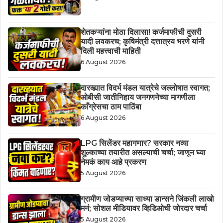
शेतकऱ्यांना मोठा दिलासा! कर्जमाफीची दुसरी
यादी लवकरच; कृषिमंत्री दत्तात्रय भरणे यांनी
दिली महत्त्वाची माहिती
6 August 2026
दारव्ह्यात विदर्भ मंडल यात्रेचे जल्लोषात स्वागत;
ओबीसी जातीनिहाय जनगणनेच्या मागणीला
काँग्रेसचा ठाम पाठिंबा
6 August 2026
LPG सिलेंडर महागणार? सरकार नव्या
शुल्काच्या तयारीत असल्याची चर्चा; जाणून घ्या
नेमकं काय आहे प्रकरण
5 August 2026
ग्रामीण जोडप्याच्या साध्या डान्सने जिंकली लाखो
मनं; सोशल मीडियावर व्हिडिओची जोरदार चर्चा
5 August 2026