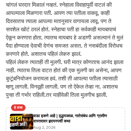
चांगलं घरदार मिळालं नव्हतं. स्नेहाला विवाहापुर्वी वाटलं की
आपल्याला मिळणारा पती. आपण त्या पतीला वाकवू. काही
दिवसातच त्याला आपल्या मतानुसार वागायला लावू. पण ते
सपशेल खोटं ठरलं होतं. स्नेहाचा पती हा सर्वकाही मायबापाचं
ऐकून करणारा होता. त्यातच मायबाप हे अडाणी असल्यानं ते मुलं
पैदा होण्याला देवाची देणंच समजत असत. ते नसबंदीला विरोधच
करणारे होते. अशातच पहिलं लेकरु झालं.
पहिलं लेकरु त्यातही ती मुलगी. घरी मात्र कोणताच आनंद झाला
नाही. त्यातच तिला वाटत होतं की एक मुलगी का असेना, आपण
कुटूंबनियोजन करायला हवं. तशी ती आपल्या पतीला त्यासाठी
म्हणू लागली. विनवूही लागली. पण तो ऐकेल तेव्हा ना. अशातच
पुन्हा ती गर्भार राहिली.तर याहीवेळी तिला मुलगीच झाली.
हे वाचा
वाडा इकणे आहे | वृद्धापकाळ, नातेसंबंध आणि ग्रामीण
वास्तवावर हृदयस्पर्शी कथा
Aug 2, 2026