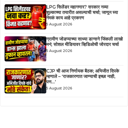
LPG सिलेंडर महागणार? सरकार नव्या
शुल्काच्या तयारीत असल्याची चर्चा; जाणून घ्या
नेमकं काय आहे प्रकरण
5 August 2026
ग्रामीण जोडप्याच्या साध्या डान्सने जिंकली लाखो
मनं; सोशल मीडियावर व्हिडिओची जोरदार चर्चा
5 August 2026
CJP ची आज निर्णायक बैठक; अभिजीत दिपके
म्हणाले – ‘राजकारणात जाण्याची इच्छा नाही,
पण…’
5 August 2026