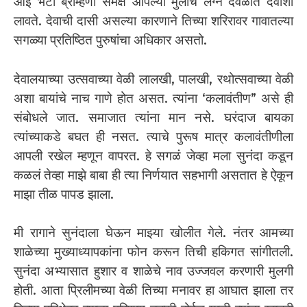
आई भटा ब्राम्हणा समक्ष आपल्या मुलीचे लग्न देवळात देवाशी
लावते. देवाची दासी असल्या कारणाने तिच्या शरिरावर गावातल्या
सगळ्या प्रतिष्ठित पुरुषांचा अधिकार असतो.
देवालयाच्या उत्सवाच्या वेळी लालखी, पालखी, रथोत्सवाच्या वेळी
अशा बायांचे नाच गाणे होत असत. त्यांना ‘कलावंतीण” असे ही
संबोधले जात. समाजात त्यांना मान नसे. घरंदाज बायका
त्यांच्याकडे बघत ही नसत. त्याचे पुरूष मात्र कलावंतीणीला
आपली रखेल म्हणून वापरत. हे सगळं जेव्हा मला सुनंदा कडून
कळलं तेव्हा माझे बाबा ही त्या निर्णयात सहभागी असतात हे ऐकून
माझा तीळ पापड झाला.
मी रागाने सुनंदाला घेऊन माझ्या खोलीत गेले. नंतर आमच्या
शाळेच्या मुख्याध्यापकांना फोन करून तिची हकिगत सांगीतली.
सुनंदा अभ्यासात हुशार व शाळेचे नाव उज्जवल करणारी मुलगी
होती. आता प्रिलीमच्या वेळी तिच्या मनावर हा आघात झाला तर