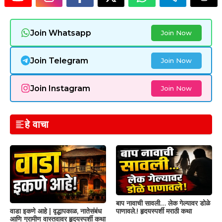
Join Whatsapp
Join Now
Join Telegram
Join Now
Join Instagram
Join Now
हे वाचा
बाप नावाची सावली… लेक गेल्यावर डोळे
वाडा इकणे आहे | वृद्धापकाळ, नातेसंबंध
पाणावले.! हृदयस्पर्शी मराठी कथा
आणि ग्रामीण वास्तवावर हृदयस्पर्शी कथा