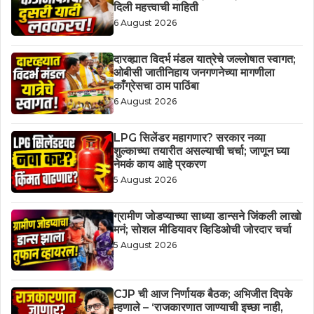
दिली महत्त्वाची माहिती
6 August 2026
दारव्ह्यात विदर्भ मंडल यात्रेचे जल्लोषात स्वागत;
ओबीसी जातीनिहाय जनगणनेच्या मागणीला
काँग्रेसचा ठाम पाठिंबा
6 August 2026
LPG सिलेंडर महागणार? सरकार नव्या
शुल्काच्या तयारीत असल्याची चर्चा; जाणून घ्या
नेमकं काय आहे प्रकरण
5 August 2026
ग्रामीण जोडप्याच्या साध्या डान्सने जिंकली लाखो
मनं; सोशल मीडियावर व्हिडिओची जोरदार चर्चा
5 August 2026
CJP ची आज निर्णायक बैठक; अभिजीत दिपके
म्हणाले – ‘राजकारणात जाण्याची इच्छा नाही,