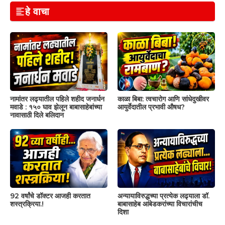
हे वाचा
नामांतर लढ्यातील पहिले शहीद जनार्धन
काळा बिबा: त्वचारोग आणि सांधेदुखीवर
मवाडे : १५० घाव झेलून बाबासाहेबांच्या
आयुर्वेदातील प्रभावी औषध?
नावासाठी दिले बलिदान
92 वर्षांचे डॉक्टर आजही करतात
अन्यायाविरुद्धच्या प्रत्येक लढ्याला डॉ.
शस्त्रक्रिया.!
बाबासाहेब आंबेडकरांच्या विचारांचीच
दिशा