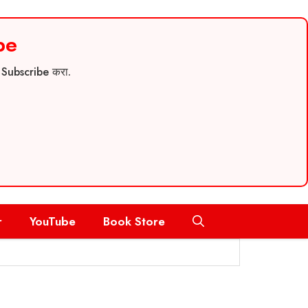
be
च Subscribe करा.
r
YouTube
Book Store