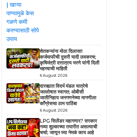
शेतकऱ्यांना मोठा दिलासा!
कर्जमाफीची दुसरी यादी लवकरच;
कृषिमंत्री दत्तात्रय भरणे यांनी दिली
महत्त्वाची माहिती
6 August 2026
दारव्ह्यात विदर्भ मंडल यात्रेचे
जल्लोषात स्वागत; ओबीसी
जातीनिहाय जनगणनेच्या मागणीला
काँग्रेसचा ठाम पाठिंबा
6 August 2026
LPG सिलेंडर महागणार? सरकार
नव्या शुल्काच्या तयारीत असल्याची
चर्चा; जाणून घ्या नेमकं काय आहे