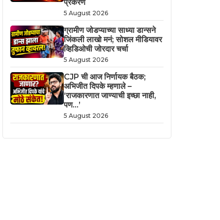
प्रकरण
5 August 2026
ग्रामीण जोडप्याच्या साध्या डान्सने
जिंकली लाखो मनं; सोशल मीडियावर
व्हिडिओची जोरदार चर्चा
5 August 2026
CJP ची आज निर्णायक बैठक;
अभिजीत दिपके म्हणाले –
‘राजकारणात जाण्याची इच्छा नाही,
पण…’
5 August 2026