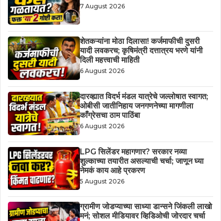
7 August 2026
शेतकऱ्यांना मोठा दिलासा! कर्जमाफीची दुसरी
यादी लवकरच; कृषिमंत्री दत्तात्रय भरणे यांनी
दिली महत्त्वाची माहिती
6 August 2026
दारव्ह्यात विदर्भ मंडल यात्रेचे जल्लोषात स्वागत;
ओबीसी जातीनिहाय जनगणनेच्या मागणीला
काँग्रेसचा ठाम पाठिंबा
6 August 2026
LPG सिलेंडर महागणार? सरकार नव्या
शुल्काच्या तयारीत असल्याची चर्चा; जाणून घ्या
नेमकं काय आहे प्रकरण
5 August 2026
ग्रामीण जोडप्याच्या साध्या डान्सने जिंकली लाखो
मनं; सोशल मीडियावर व्हिडिओची जोरदार चर्चा