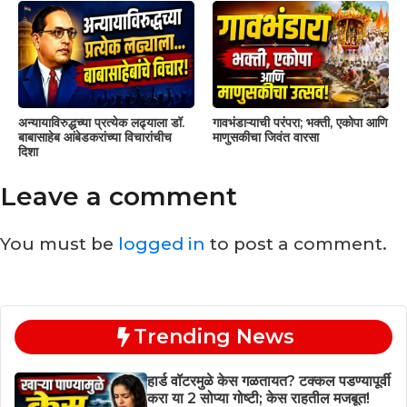
अन्यायाविरुद्धच्या प्रत्येक लढ्याला डॉ.
गावभंडाऱ्याची परंपरा; भक्ती, एकोपा आणि
बाबासाहेब आंबेडकरांच्या विचारांचीच
माणुसकीचा जिवंत वारसा
दिशा
Leave a comment
You must be
logged in
to post a comment.
Trending News
हार्ड वॉटरमुळे केस गळतायत? टक्कल पडण्यापूर्वी
करा या 2 सोप्या गोष्टी; केस राहतील मजबूत!