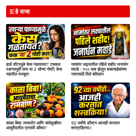
हे वाचा
हार्ड वॉटरमुळे केस गळतायत? टक्कल
नामांतर लढ्यातील पहिले शहीद जनार्धन
पडण्यापूर्वी करा या 2 सोप्या गोष्टी; केस
मवाडे : १५० घाव झेलून बाबासाहेबांच्या
राहतील मजबूत!
नावासाठी दिले बलिदान
काळा बिबा: त्वचारोग आणि सांधेदुखीवर
92 वर्षांचे डॉक्टर आजही करतात
आयुर्वेदातील प्रभावी औषध?
शस्त्रक्रिया.!