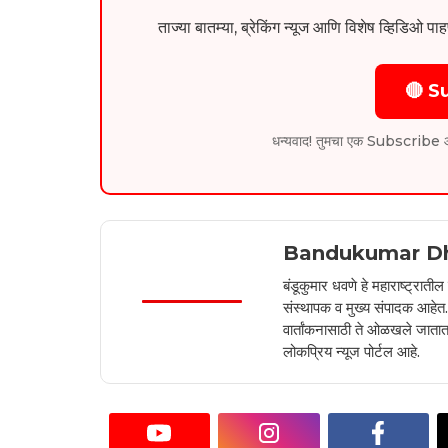
ताज्या बातम्या, ब्रेकिंग न्यूज आणि विशेष व्ह
🔴 S
धन्यवाद! तुमचा एक Subscribe आम्हा
Bandukumar D
बंडूकुमार धवणे हे महाराष्ट्रात
संस्थापक व मुख्य संपादक आहेत. 2
वार्तांकनासाठी ते ओळखले जातात.
लोकप्रिय न्यूज पोर्टल आहे.