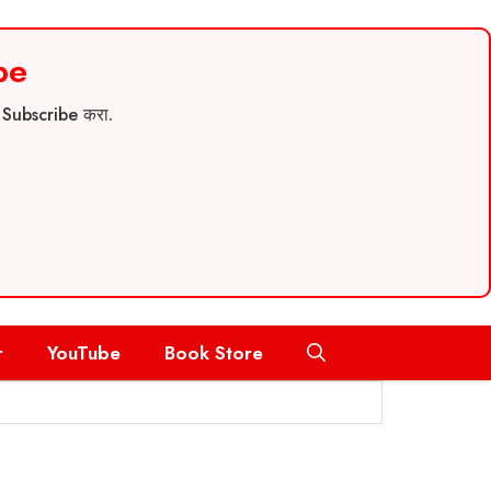
be
च Subscribe करा.
r
YouTube
Book Store