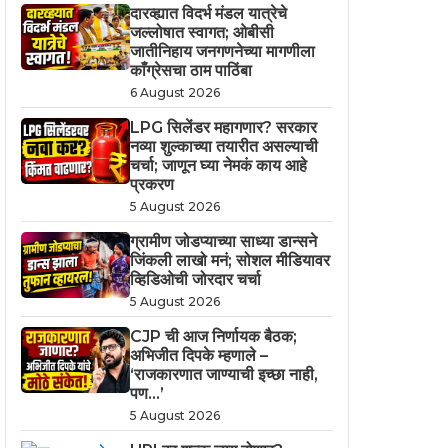
दारव्ह्यात विदर्भ मंडल यात्रेचे
जल्लोषात स्वागत; ओबीसी
जातीनिहाय जनगणनेच्या मागणीला
काँग्रेसचा ठाम पाठिंबा
6 August 2026
LPG सिलेंडर महागणार? सरकार
नव्या शुल्काच्या तयारीत असल्याची
चर्चा; जाणून घ्या नेमकं काय आहे
प्रकरण
5 August 2026
ग्रामीण जोडप्याच्या साध्या डान्सने
जिंकली लाखो मनं; सोशल मीडियावर
व्हिडिओची जोरदार चर्चा
5 August 2026
CJP ची आज निर्णायक बैठक;
अभिजीत दिपके म्हणाले –
‘राजकारणात जाण्याची इच्छा नाही,
पण…’
5 August 2026