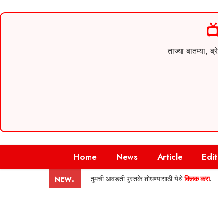

ताज्या बातम्या,
Skip
Home
News
Article
Edit
to
content
तुमची आवडती पुस्तके शोधण्यासाठी येथे
क्लिक करा
.
NEW..