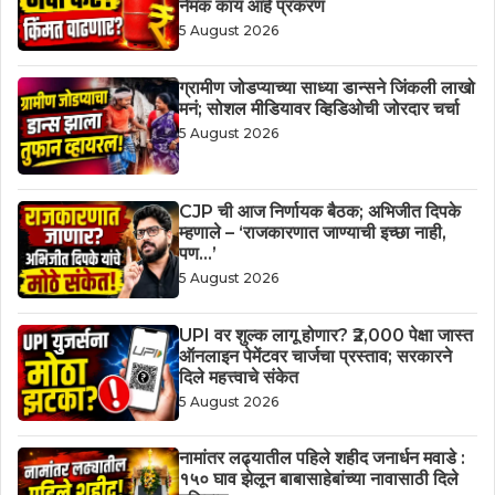
नेमकं काय आहे प्रकरण
5 August 2026
ग्रामीण जोडप्याच्या साध्या डान्सने जिंकली लाखो
मनं; सोशल मीडियावर व्हिडिओची जोरदार चर्चा
5 August 2026
CJP ची आज निर्णायक बैठक; अभिजीत दिपके
म्हणाले – ‘राजकारणात जाण्याची इच्छा नाही,
पण…’
5 August 2026
UPI वर शुल्क लागू होणार? ₹2,000 पेक्षा जास्त
ऑनलाइन पेमेंटवर चार्जचा प्रस्ताव; सरकारने
दिले महत्त्वाचे संकेत
5 August 2026
नामांतर लढ्यातील पहिले शहीद जनार्धन मवाडे :
१५० घाव झेलून बाबासाहेबांच्या नावासाठी दिले