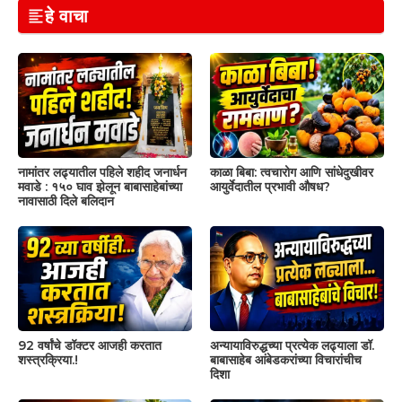
हे वाचा
नामांतर लढ्यातील पहिले शहीद जनार्धन
काळा बिबा: त्वचारोग आणि सांधेदुखीवर
मवाडे : १५० घाव झेलून बाबासाहेबांच्या
आयुर्वेदातील प्रभावी औषध?
नावासाठी दिले बलिदान
92 वर्षांचे डॉक्टर आजही करतात
अन्यायाविरुद्धच्या प्रत्येक लढ्याला डॉ.
शस्त्रक्रिया.!
बाबासाहेब आंबेडकरांच्या विचारांचीच
दिशा