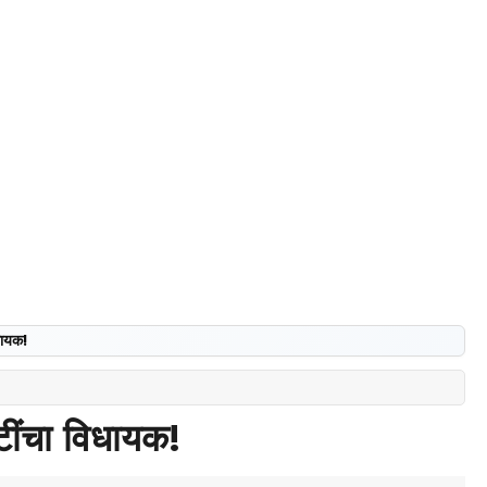
धायक!
ींचा विधायक!