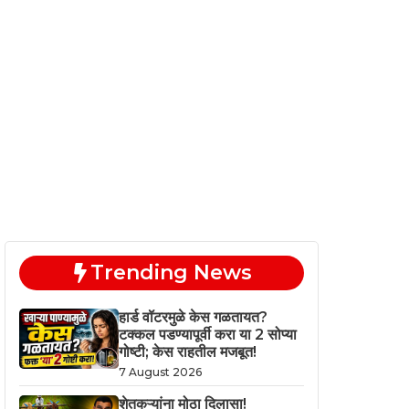
Trending News
हार्ड वॉटरमुळे केस गळतायत?
टक्कल पडण्यापूर्वी करा या 2 सोप्या
गोष्टी; केस राहतील मजबूत!
7 August 2026
शेतकऱ्यांना मोठा दिलासा!