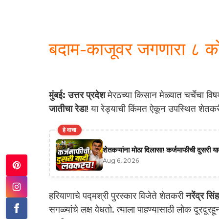
बदाम-काजूवर जगणारा ८ को
मुंबई:
उत्तर प्रदेश
मेरठच्या किसान मेळ्यात चर्चेचा वि
जातीचा रेडा
! या रेड्याची किंमत ऐकून उपस्थित शे
हे वाचा
शेतकऱ्यांना मोठा दिलासा! कर्जमाफीची दुसरी याद
Aug 6, 2026
हरियाणाचे पद्मश्री पुरस्कार विजेते शेतकरी
नरेंद्र सिंह
सगळ्यांचे लक्ष वेधतो. त्याला पाहण्यासाठी लोक दूरदूरह