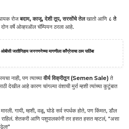
विधायक रोज
बदाम, काजू, देशी तूप, सरसोंचे तेल
खातो आणि
८ ते
दोन वर्षे ओव्हरऑल चॅम्पियन ठरला आहे.
ागत; ओबीसी जातीनिहाय जनगणनेच्या मागणीला काँग्रेसचा ठाम पाठिंबा
कायचा नाही, पण त्याच्या
वीर्य विक्रीतून (Semen Sale)
ते
देखील आहे कारण चांगल्या वंशाची मुर्रा म्हशी त्यांच्या कुटुंबात
ारली. गायी, म्हशी, वळू, घोडे सर्व स्पर्धक होते, पण किंमत, डौल
्च राहिलं. शेतकरी आणि पशुपालकांनी तर हसत हसत म्हटलं, “असा
ाढेल!”