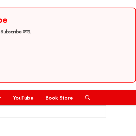
be
च Subscribe करा.
r
YouTube
Book Store