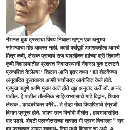
नॅशनल बुक ट्रस्टचा विषय निघाला म्हणून एक अनुभव
सांगण्याचा मोह आवरत नाही. काही वर्षांपूर्वी अमरावतीला आमचे
मित्र कवी, लेखक प्राचार्य राज यावलीकर ह्यांच्या श्री शिवाजी
कृषी विद्यालयातील प्रशस्त निवासस्थानी नॅशनल बुक ट्रस्टने
प्रकाशित केलेल्या ‘ शिळान आणि इतर कथा ‘ ह्या शेळकेंच्या
अनुवादित पुस्तकावर आम्ही चर्चासत्र आयोजित केले होते.
प्रमुख पाहुणे आणि मुख्य वक्ते होते खुद्द अनुवाद कर्ते डॉ. आनंद
पाटील. हे पाटील तौलनिक साहित्यभ्यासाचे गाढे विद्वान, शिवाय
लेखक , कादंबरीकार वगैरे… ते तेव्हा गोवा विद्यापिठाचे इंग्रजी
विभाग प्रमुख होते. भाषण छान विनोदी शैलीत , हावभावासहित
पार पडले. शेवटी प्रश्नोत्तराच्या तासात मी प्रश्न विचारला ” सर
ह्या पुस्तकात आपण शब्दार्थ- टिपा मध्ये शिळान चा अर्थ A