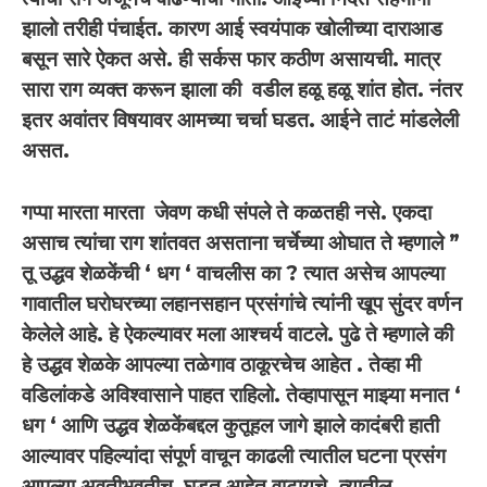
झालो तरीही पंचाईत. कारण आई स्वयंपाक खोलीच्या दाराआड
बसून सारे ऐकत असे. ही सर्कस फार कठीण असायची. मात्र
सारा राग व्यक्त करून झाला की वडील हळू हळू शांत होत. नंतर
इतर अवांतर विषयावर आमच्या चर्चा घडत. आईने ताटं मांडलेली
असत.
गप्पा मारता मारता जेवण कधी संपले ते कळतही नसे. एकदा
असाच त्यांचा राग शांतवत असताना चर्चेच्या ओघात ते म्हणाले ”
तू उद्धव शेळकेंची ‘ धग ‘ वाचलीस का ? त्यात असेच आपल्या
गावातील घरोघरच्या लहानसहान प्रसंगांचे त्यांनी खूप सुंदर वर्णन
केलेले आहे. हे ऐकल्यावर मला आश्चर्य वाटले. पुढे ते म्हणाले की
हे उद्धव शेळके आपल्या तळेगाव ठाकूरचेच आहेत . तेव्हा मी
वडिलांकडे अविश्वासाने पाहत राहिलो. तेव्हापासून माझ्या मनात ‘
धग ‘ आणि उद्धव शेळकेंबद्दल कुतूहल जागे झाले कादंबरी हाती
आल्यावर पहिल्यांदा संपूर्ण वाचून काढली त्यातील घटना प्रसंग
आपल्या अवतीभवतीच घडत आहेत वाटायचे. त्यातील