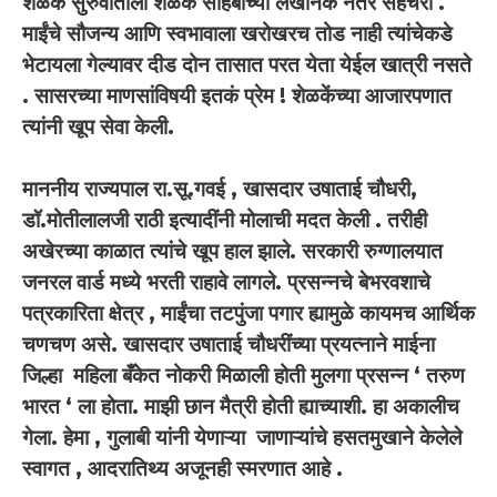
शेळके सुरुवातीला शेळके साहेबांच्या लेखनिक नंतर सहचरी .
माईंचे सौजन्य आणि स्वभावाला खरोखरच तोड नाही त्यांचेकडे
भेटायला गेल्यावर दीड दोन तासात परत येता येईल खात्री नसते
. सासरच्या माणसांविषयी इतकं प्रेम ! शेळकेंच्या आजारपणात
त्यांनी खूप सेवा केली.
माननीय राज्यपाल रा.सू.गवई , खासदार उषाताई चौधरी,
डॉ.मोतीलालजी राठी इत्यादींनी मोलाची मदत केली . तरीही
अखेरच्या काळात त्यांचे खूप हाल झाले. सरकारी रुग्णालयात
जनरल वार्ड मध्ये भरती राहावे लागले. प्रसन्नचे बेभरवशाचे
पत्रकारिता क्षेत्र , माईंचा तटपुंजा पगार ह्यामुळे कायमच आर्थिक
चणचण असे. खासदार उषाताई चौधरींच्या प्रयत्नाने माईना
जिल्हा महिला बँकेत नोकरी मिळाली होती मुलगा प्रसन्न ‘ तरुण
भारत ‘ ला होता. माझी छान मैत्री होती ह्याच्याशी. हा अकालीच
गेला. हेमा , गुलाबी यांनी येणाऱ्या जाणाऱ्यांचे हसतमुखाने केलेले
स्वागत , आदरातिथ्य अजूनही स्मरणात आहे .