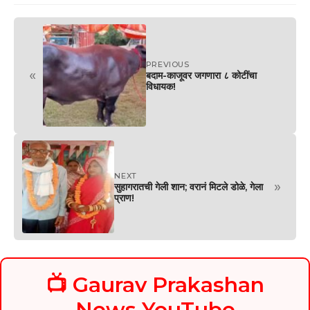
PREVIOUS
«
बदाम-काजूवर जगणारा ८ कोटींचा
विधायक!
NEXT
»
सुहागरातची गेली शान; वरानं मिटले डोळे, गेला
प्राण!
📺 Gaurav Prakashan
News YouTube