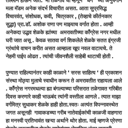
तल्लीन होऊन जातं. मी तळेगाव चा म्हणून ‘ धग ‘ च्या अनुषंगाने
मला मॅडम अनेक संदर्भ विचारीत असत. आता सुप्रसिद्ध
विचारवंत, संशोधक, कवी, चित्रकार , (तेव्हाचे कीर्तनकार
सुद्धा) प्रा.डॉ. अशोक राणा पण माझ्याच वर्गात होता . आम्ही
अनेकदा उद्धव शेळके ह्यांच्या अमरावतीच्या काँग्रेस नगर मधील
घरी जात असू . केवळ सातवा वर्ग शिकलेले शेळके सतत इंग्रजी
ग्रंथांचे वाचन करीत असत आम्हाला खूप नवल वाटायचे. ते
नेहमी पाईप ओढत . त्यांची जीवनशैली साहेबी थाटाची होती .
पुण्यात राहिल्यानंतर काही काळाने ‘ सरस साहित्य ‘ ही प्रकाशन
संस्था मोठ्या मुलाचे स्वाधीन करून ते अमरावतीत राहायला आले
. काँग्रेस नगरमधल्या ह्या बंगल्याच्या परिसरात तळेगावत गरिबीत
दिवस करणारे काही भाऊबंद त्यांनी वस्तीला आणले . त्यात माझा
वर्गमित्र सुधाकर शेळके हाही होता.स्वतः अत्यंत विपन्नावस्थेत
जगत असूनही गावाकडच्या गरीब नातेवाईकांची काळजी वाहणारा
हा मनस्वी प्रतिभावंत खऱ्या अर्थाने थोर होता. माई म्हणजे प्रेरणा