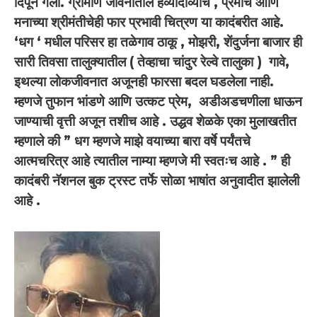
दिपून गेलो. ग्रामीण जीवनातील हेव्यादाव्यांचे , प्रेमाचे आणि
मनाच्या श्रीमंतीचेही फार प्रभावी चित्रण या कादंबरीत आहे.
‘धग ‘ मधील परिसर हा तळेगाव ठाकू , मोझरी, शेंदुर्जना बाजार ही
सारी तिवसा तालुक्यातील ( तेव्हाचा चांदुर रेल्वे तालुका ) गावे,
इथल्या लोकजीवनात अजूनही फारसा बदल घडलेला नाही.
म्हणजे तुफान भांडणे आणि उत्कट प्रेम, अडीअडचणीला धाऊन
जाण्याची वृत्ती अजून तशीच आहे . उद्धव शेळके एका मुलाखतीत
म्हणाले की ” धग म्हणजे माझे वयाच्या बारा वर्षे पर्यंतचे
आत्मचरित्र आहे त्यातील नाम्या म्हणजे मी स्वतःच आहे . ” ही
कादंबरी नॅशनल बुक ट्रस्ट तर्फे सोळा भाषांत अनुवादीत झालेली
आहे .