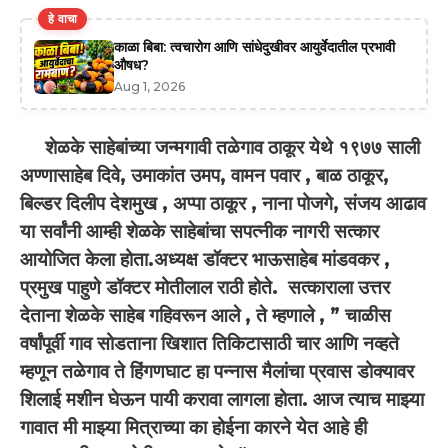
हे वाचा
काळा बिबा: त्वचारोग आणि सांधेदुखीवर आयुर्वेदातील प्रभावी
औषध?
Aug 1, 2026
शेळके साहेबांच्या जन्मगावी तळेगाव ठाकूर येथे १९७७ साली
अण्णासाहेब दिवे
,
उमाकांत उमप
,
वामन पवार
,
बाळ ठाकूर
,
बिल्डर दिलीप देशमुख
,
अप्पा ठाकूर
,
नाना पोजगे
,
संजय आढाव
या सर्वांनी आम्ही शेळके साहेबांचा सपत्नीक नागरी सत्कार
आयोजित केला होता.अध्यक्ष डॉक्टर भाऊसाहेब मांडवकर
,
प्रमुख पाहुणे डॉक्टर मोतीलाल राठी होते. सत्काराला उत्तर
देताना शेळके साहेब गहिवरून आले
,
ते म्हणाले
, ”
चाळीस
वर्षांपूर्वी गाव सोडताना खिशात तिकिटासाठी चार आणि नव्हते
म्हणून तळेगाव ते हिंगणघाट हा पन्नास मैलांचा प्रवास डोक्यावर
शिलाई मशीन घेऊन पायी करावा लागला होता. आज त्याच माझ्या
गावात मी माझ्या मित्राच्या का होईना कारने येत आहे ही