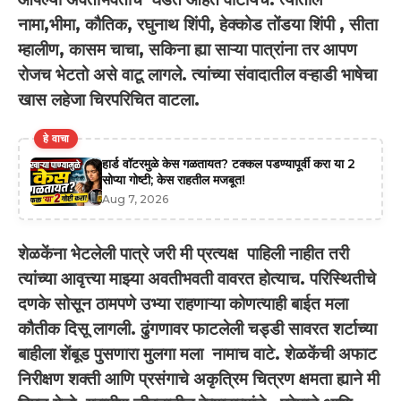
नामा,भीमा, कौतिक, रघुनाथ शिंपी, हेक्कोड तोंडया शिंपी , सीता
म्हालीण, कासम चाचा, सकिना ह्या साऱ्या पात्रांना तर आपण
रोजच भेटतो असे वाटू लागले. त्यांच्या संवादातील वऱ्हाडी भाषेचा
खास लहेजा चिरपरिचित वाटला.
हे वाचा
हार्ड वॉटरमुळे केस गळतायत? टक्कल पडण्यापूर्वी करा या 2
सोप्या गोष्टी; केस राहतील मजबूत!
Aug 7, 2026
शेळकेंना भेटलेली पात्रे जरी मी प्रत्यक्ष पाहिली नाहीत तरी
त्यांच्या आवृत्त्या माझ्या अवतीभवती वावरत होत्याच. परिस्थितीचे
दणके सोसून ठामपणे उभ्या राहणाऱ्या कोणत्याही बाईत मला
कौतीक दिसू लागली. ढुंगणावर फाटलेली चड्डी सावरत शर्टाच्या
बाहीला शेंबूड पुसणारा मुलगा मला नामाच वाटे. शेळकेंची अफाट
निरीक्षण शक्ती आणि प्रसंगाचे अकृत्रिम चित्रण क्षमता ह्याने मी