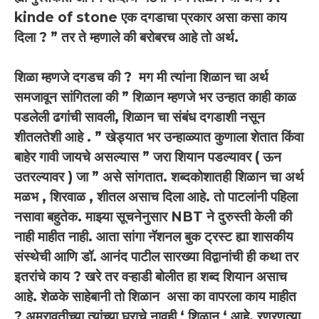
kinde of stone एक दगडाचा प्रकार असा कसा काय
दिला ? ” तर ते म्हणाले की बरोबरच आहे तो अर्थ.
शिळा म्हणजे दगडच की ? मग मी त्यांना शिळान चा अर्थ
समजावून सांगितला की ” शिळान म्हणजे भर उन्हात काही काळ
पडलेली ढगांची सावली, शिळान चा संबंध दगडाशी नसून
शीतलतेशी आहे . ” खेड्यात भर उन्हाळ्यात कुणाला शेतात किंवा
बाहेर गावी जायचे असल्यास ” जरा शियान पडल्यावर ( ऊन
उतरल्यावर ) जा ” असे सांगतात. शब्दकोशातही शिळान चा अर्थ
मळभ , शिरवाळ , शीतल असाच दिला आहे. तो पाटलांनी पहिला
नसावा बहुतेक. माझ्या सूचनेनुसार NBT ने दुरुस्ती केली की
नाही माहीत नाही. आता सांगा नॅशनल बुक ट्रस्ट ह्या शासकीय
संस्थेची आणि डॉ. आनंद पाटील सारख्या विद्वानांची ही कथा तर
इतरांचे काय ? खरे तर वऱ्हाडी बोलीत हा शब्द शियान असाच
आहे. शेळके साहेबानी तो शिळान असा का वापरला काय माहीत
? अमरावतीच्या त्यांच्या घराचे नावही ‘ शिळान ‘ आहे. रणरणत्या