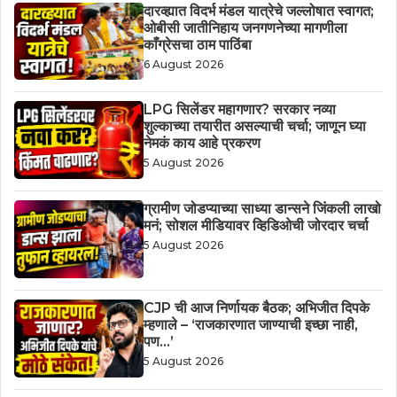
दारव्ह्यात विदर्भ मंडल यात्रेचे जल्लोषात स्वागत;
ओबीसी जातीनिहाय जनगणनेच्या मागणीला
काँग्रेसचा ठाम पाठिंबा
6 August 2026
LPG सिलेंडर महागणार? सरकार नव्या
शुल्काच्या तयारीत असल्याची चर्चा; जाणून घ्या
नेमकं काय आहे प्रकरण
5 August 2026
ग्रामीण जोडप्याच्या साध्या डान्सने जिंकली लाखो
मनं; सोशल मीडियावर व्हिडिओची जोरदार चर्चा
5 August 2026
CJP ची आज निर्णायक बैठक; अभिजीत दिपके
म्हणाले – ‘राजकारणात जाण्याची इच्छा नाही,
पण…’
5 August 2026