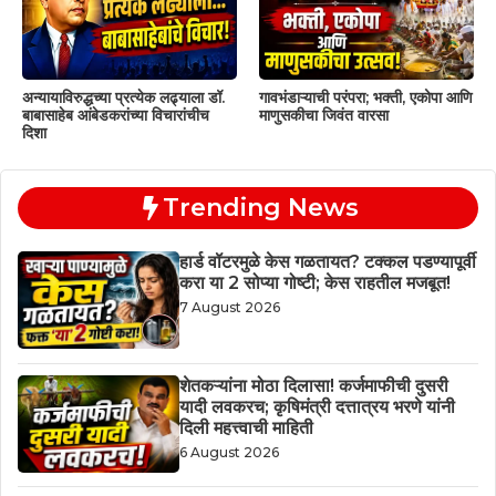
अन्यायाविरुद्धच्या प्रत्येक लढ्याला डॉ.
गावभंडाऱ्याची परंपरा; भक्ती, एकोपा आणि
बाबासाहेब आंबेडकरांच्या विचारांचीच
माणुसकीचा जिवंत वारसा
दिशा
Trending News
हार्ड वॉटरमुळे केस गळतायत? टक्कल पडण्यापूर्वी
करा या 2 सोप्या गोष्टी; केस राहतील मजबूत!
7 August 2026
शेतकऱ्यांना मोठा दिलासा! कर्जमाफीची दुसरी
यादी लवकरच; कृषिमंत्री दत्तात्रय भरणे यांनी
दिली महत्त्वाची माहिती
6 August 2026