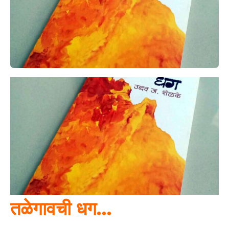
तळेगावची धग…