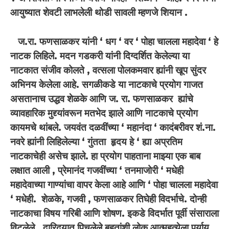
आयुष्यात शेवटी लाभलेली थोडी सावली म्हणजे शियान .
ज.रा. फणसाळकर यांनी
‘
धग
‘
वर
‘
पोहा चालला महादेवा
‘
हे
नाटक लिहिले. मदन गडकरी यांनी दिग्दर्शित केलेल्या या
नाटकात संजीव कोलते
,
वत्सला पोलकमवार ह्यांनी खूप सुंदर
अभिनय केलेला आहे. सगळीकडे या नाटकाचे प्रयोग गाजत
असतानाच उद्धव शेळके आणि ज. रा. फणसाळकर ह्यांचे
व्यावहारिक मुद्द्यांवरून मतभेद झाले आणि नाटकाचे प्रयोग
कायमचे थांबले. जयवंत दळवींच्या
‘
महानंदा
‘
कादंबरीवर शं.ना.
नवरे ह्यांनी लिहिलेल्या
‘
गुंतता हृदय हे
‘
ह्या अप्रतिम
नाटकाचेही असेच झाले. हा प्रयोग पाहताना माझ्या एक बाब
लक्षात आली
,
प्रेमानंद गजवींच्या
‘
तनमाजोरी
‘
मधेही
महादेवाच्या गाण्यांचा वापर केला आहे आणि
‘
पोहा चालला महादेवा
‘
मधेही. शेळके
,
गजवी
,
फणसाळकर तिघेही विदर्भाचे. दोन्ही
नाटकाचा विषय गरिबी आणि शोषण. इकडे विदर्भात पूर्वी संसाराला
विटलेले
,
दारिद्र्यात पिचलेले बहुतांशी लोक आत्महत्येला पर्याय