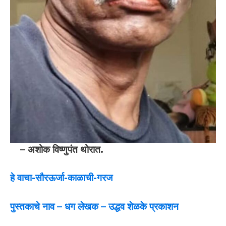
– अशोक विष्णुपंत थोरात.
हे वाचा-सौरऊर्जा-काळाची-गरज
पुस्तकाचे नाव – धग लेखक – उद्धव शेळके प्रकाशन