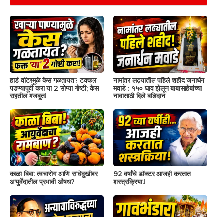
हार्ड वॉटरमुळे केस गळतायत? टक्कल
नामांतर लढ्यातील पहिले शहीद जनार्धन
पडण्यापूर्वी करा या 2 सोप्या गोष्टी; केस
मवाडे : १५० घाव झेलून बाबासाहेबांच्या
राहतील मजबूत!
नावासाठी दिले बलिदान
काळा बिबा: त्वचारोग आणि सांधेदुखीवर
92 वर्षांचे डॉक्टर आजही करतात
आयुर्वेदातील प्रभावी औषध?
शस्त्रक्रिया.!