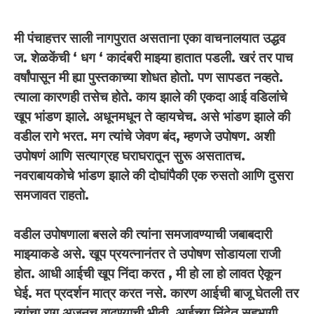
मी पंचाहत्तर साली नागपुरात असताना एका वाचनालयात उद्धव
ज. शेळकेंची ‘ धग ‘ कादंबरी माझ्या हातात पडली. खरं तर पाच
वर्षांपासून मी ह्या पुस्तकाच्या शोधत होतो. पण सापडत नव्हते.
त्याला कारणही तसेच होते. काय झाले की एकदा आई वडिलांचे
खूप भांडण झाले. अधूनमधून ते व्हायचेच. असे भांडण झाले की
वडील रागे भरत. मग त्यांचे जेवण बंद, म्हणजे उपोषण. अशी
उपोषणं आणि सत्याग्रह घराघरातून सुरू असतातच.
नवराबायकोचे भांडण झाले की दोघांपैकी एक रुसतो आणि दुसरा
समजावत राहतो.
वडील उपोषणाला बसले की त्यांना समजावण्याची जबाबदारी
माझ्याकडे असे. खूप प्रयत्नानंतर ते उपोषण सोडायला राजी
होत. आधी आईची खूप निंदा करत , मी हो ला हो लावत ऐकून
घेई. मत प्रदर्शन मात्र करत नसे. कारण आईची बाजू घेतली तर
त्यांचा राग अजूनच वाढण्याची भीती. आईच्या निंदेत सहभागी