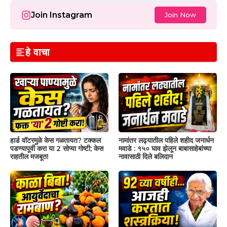
Join Instagram
Join Now
हे वाचा
हार्ड वॉटरमुळे केस गळतायत? टक्कल
नामांतर लढ्यातील पहिले शहीद जनार्धन
पडण्यापूर्वी करा या 2 सोप्या गोष्टी; केस
मवाडे : १५० घाव झेलून बाबासाहेबांच्या
राहतील मजबूत!
नावासाठी दिले बलिदान