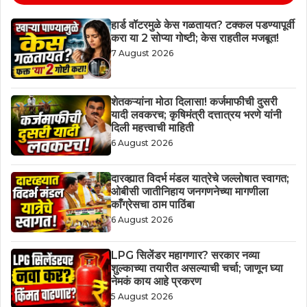
हार्ड वॉटरमुळे केस गळतायत? टक्कल पडण्यापूर्वी
करा या 2 सोप्या गोष्टी; केस राहतील मजबूत!
7 August 2026
शेतकऱ्यांना मोठा दिलासा! कर्जमाफीची दुसरी
यादी लवकरच; कृषिमंत्री दत्तात्रय भरणे यांनी
दिली महत्त्वाची माहिती
6 August 2026
दारव्ह्यात विदर्भ मंडल यात्रेचे जल्लोषात स्वागत;
ओबीसी जातीनिहाय जनगणनेच्या मागणीला
काँग्रेसचा ठाम पाठिंबा
6 August 2026
LPG सिलेंडर महागणार? सरकार नव्या
शुल्काच्या तयारीत असल्याची चर्चा; जाणून घ्या
नेमकं काय आहे प्रकरण
5 August 2026