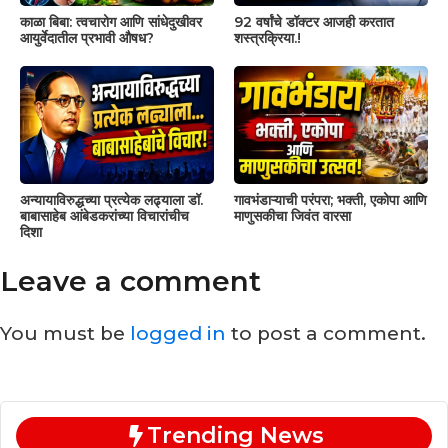
काळा बिबा: त्वचारोग आणि सांधेदुखीवर
92 वर्षांचे डॉक्टर आजही करतात
आयुर्वेदातील प्रभावी औषध?
शस्त्रक्रिया.!
अन्यायाविरुद्धच्या प्रत्येक लढ्याला डॉ.
गावभंडाऱ्याची परंपरा; भक्ती, एकोपा आणि
बाबासाहेब आंबेडकरांच्या विचारांचीच
माणुसकीचा जिवंत वारसा
दिशा
Leave a comment
You must be
logged in
to post a comment.
Trending News