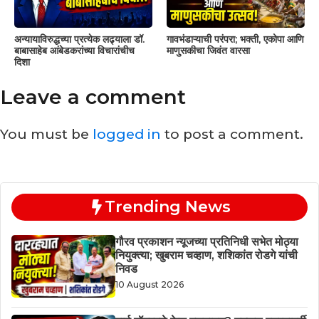
अन्यायाविरुद्धच्या प्रत्येक लढ्याला डॉ.
गावभंडाऱ्याची परंपरा; भक्ती, एकोपा आणि
बाबासाहेब आंबेडकरांच्या विचारांचीच
माणुसकीचा जिवंत वारसा
दिशा
Leave a comment
You must be
logged in
to post a comment.
Trending News
गौरव प्रकाशन न्यूजच्या प्रतिनिधी सभेत मोठ्या
नियुक्त्या; खुबराम चव्हाण, शशिकांत रोडगे यांची
निवड
10 August 2026