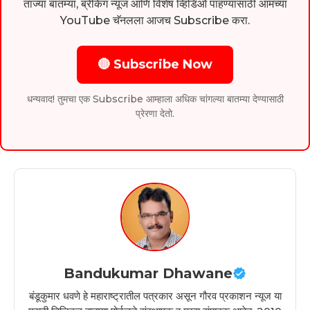
ताज्या बातम्या, ब्रेकिंग न्यूज आणि विशेष व्हिडिओ पाहण्यासाठी आमच्या
YouTube चॅनलला आजच Subscribe करा.
🔴 Subscribe Now
धन्यवाद! तुमचा एक Subscribe आम्हाला अधिक चांगल्या बातम्या देण्यासाठी
प्रेरणा देतो.
Bandukumar Dhawane
बंडूकुमार धवणे हे महाराष्ट्रातील पत्रकार असून गौरव प्रकाशन न्यूज या