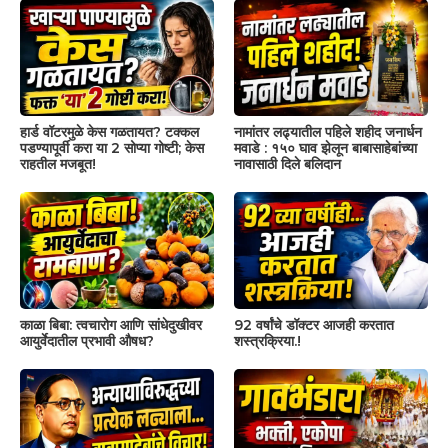
हार्ड वॉटरमुळे केस गळतायत? टक्कल
नामांतर लढ्यातील पहिले शहीद जनार्धन
पडण्यापूर्वी करा या 2 सोप्या गोष्टी; केस
मवाडे : १५० घाव झेलून बाबासाहेबांच्या
राहतील मजबूत!
नावासाठी दिले बलिदान
काळा बिबा: त्वचारोग आणि सांधेदुखीवर
92 वर्षांचे डॉक्टर आजही करतात
आयुर्वेदातील प्रभावी औषध?
शस्त्रक्रिया.!