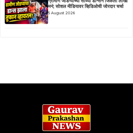
ग्रामीण जोडप्याच्या साध्या डान्सने जिंकली लाखो
मनं; सोशल मीडियावर व्हिडिओची जोरदार चर्चा
5 August 2026