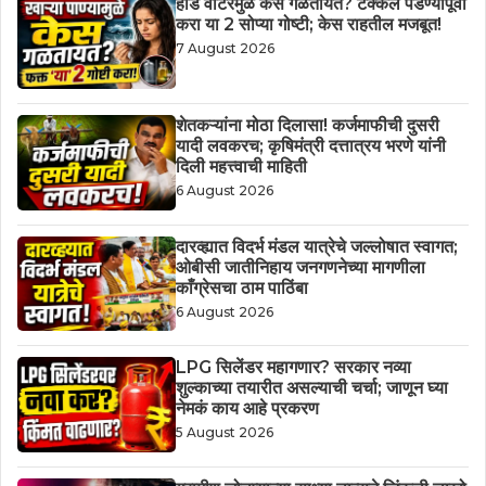
हार्ड वॉटरमुळे केस गळतायत? टक्कल पडण्यापूर्वी
करा या 2 सोप्या गोष्टी; केस राहतील मजबूत!
7 August 2026
शेतकऱ्यांना मोठा दिलासा! कर्जमाफीची दुसरी
यादी लवकरच; कृषिमंत्री दत्तात्रय भरणे यांनी
दिली महत्त्वाची माहिती
6 August 2026
दारव्ह्यात विदर्भ मंडल यात्रेचे जल्लोषात स्वागत;
ओबीसी जातीनिहाय जनगणनेच्या मागणीला
काँग्रेसचा ठाम पाठिंबा
6 August 2026
LPG सिलेंडर महागणार? सरकार नव्या
शुल्काच्या तयारीत असल्याची चर्चा; जाणून घ्या
नेमकं काय आहे प्रकरण
5 August 2026