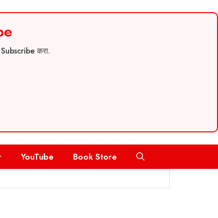
be
च Subscribe करा.
r
YouTube
Book Store