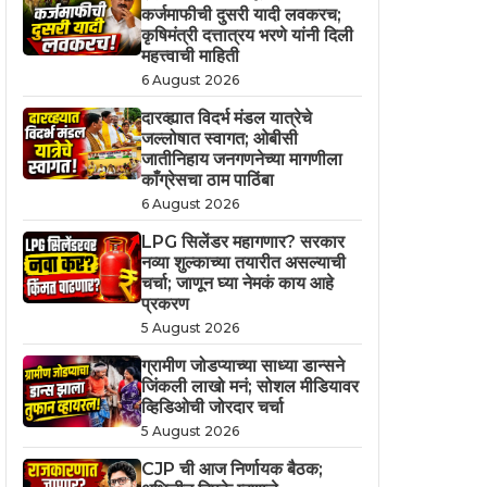
कर्जमाफीची दुसरी यादी लवकरच;
कृषिमंत्री दत्तात्रय भरणे यांनी दिली
महत्त्वाची माहिती
6 August 2026
दारव्ह्यात विदर्भ मंडल यात्रेचे
जल्लोषात स्वागत; ओबीसी
जातीनिहाय जनगणनेच्या मागणीला
काँग्रेसचा ठाम पाठिंबा
6 August 2026
LPG सिलेंडर महागणार? सरकार
नव्या शुल्काच्या तयारीत असल्याची
चर्चा; जाणून घ्या नेमकं काय आहे
प्रकरण
5 August 2026
ग्रामीण जोडप्याच्या साध्या डान्सने
जिंकली लाखो मनं; सोशल मीडियावर
व्हिडिओची जोरदार चर्चा
5 August 2026
CJP ची आज निर्णायक बैठक;