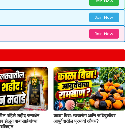
Join Now
Join Now
Join Now
तील पहिले शहीद जनार्धन
काळा बिबा: त्वचारोग आणि सांधेदुखीवर
व झेलून बाबासाहेबांच्या
आयुर्वेदातील प्रभावी औषध?
े बलिदान