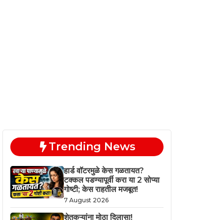
Trending News
हार्ड वॉटरमुळे केस गळतायत?
टक्कल पडण्यापूर्वी करा या 2 सोप्या
गोष्टी; केस राहतील मजबूत!
7 August 2026
शेतकऱ्यांना मोठा दिलासा!