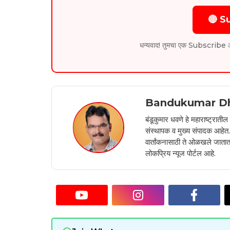
🔴 S
धन्यवाद! तुमचा एक Subscribe आम्हा
Bandukumar D
बंडूकुमार धवणे हे महाराष्ट्रात
संस्थापक व मुख्य संपादक आहेत. 2
वार्तांकनासाठी ते ओळखले जातात.
लोकप्रिय न्यूज पोर्टल आहे.