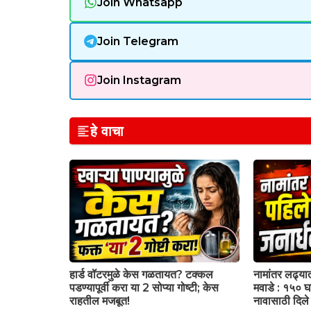
Join Whatsapp
Join Telegram
Join Instagram
हे वाचा
हार्ड वॉटरमुळे केस गळतायत? टक्कल
नामांतर लढ्या
पडण्यापूर्वी करा या 2 सोप्या गोष्टी; केस
मवाडे : १५० घा
राहतील मजबूत!
नावासाठी दिल