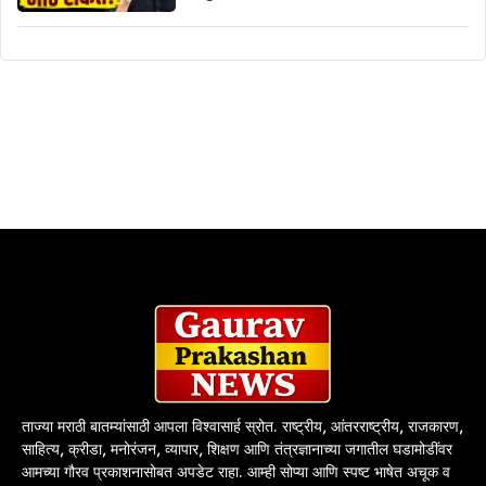
ताज्या मराठी बातम्यांसाठी आपला विश्वासार्ह स्रोत. राष्ट्रीय, आंतरराष्ट्रीय, राजकारण,
साहित्य, क्रीडा, मनोरंजन, व्यापार, शिक्षण आणि तंत्रज्ञानाच्या जगातील घडामोडींवर
आमच्या गौरव प्रकाशनासोबत अपडेट राहा. आम्ही सोप्या आणि स्पष्ट भाषेत अचूक व