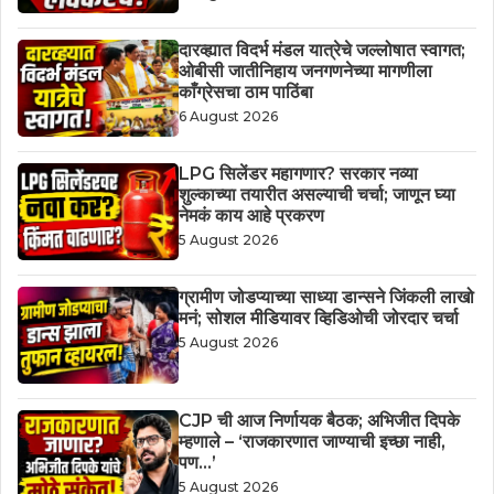
दारव्ह्यात विदर्भ मंडल यात्रेचे जल्लोषात स्वागत;
ओबीसी जातीनिहाय जनगणनेच्या मागणीला
काँग्रेसचा ठाम पाठिंबा
6 August 2026
LPG सिलेंडर महागणार? सरकार नव्या
शुल्काच्या तयारीत असल्याची चर्चा; जाणून घ्या
नेमकं काय आहे प्रकरण
5 August 2026
ग्रामीण जोडप्याच्या साध्या डान्सने जिंकली लाखो
मनं; सोशल मीडियावर व्हिडिओची जोरदार चर्चा
5 August 2026
CJP ची आज निर्णायक बैठक; अभिजीत दिपके
म्हणाले – ‘राजकारणात जाण्याची इच्छा नाही,
पण…’
5 August 2026