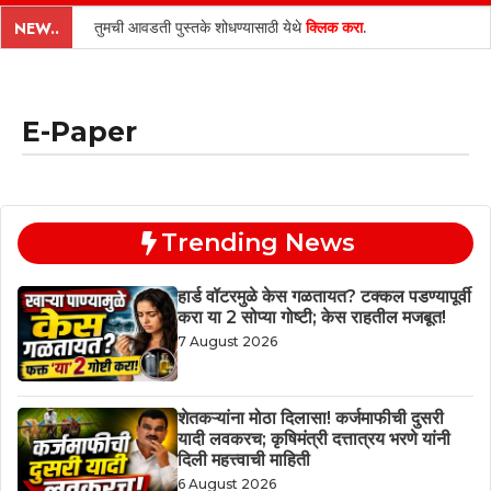
content
तुमची आवडती पुस्तके शोधण्यासाठी येथे
क्लिक करा
.
NEW..
E-Paper
Trending News
हार्ड वॉटरमुळे केस गळतायत? टक्कल पडण्यापूर्वी
करा या 2 सोप्या गोष्टी; केस राहतील मजबूत!
7 August 2026
शेतकऱ्यांना मोठा दिलासा! कर्जमाफीची दुसरी
यादी लवकरच; कृषिमंत्री दत्तात्रय भरणे यांनी
दिली महत्त्वाची माहिती
6 August 2026