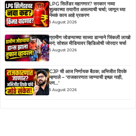
LPG सिलेंडर महागणार? सरकार नव्या
शुल्काच्या तयारीत असल्याची चर्चा; जाणून घ्या
नेमकं काय आहे प्रकरण
5 August 2026
ग्रामीण जोडप्याच्या साध्या डान्सने जिंकली लाखो
मनं; सोशल मीडियावर व्हिडिओची जोरदार चर्चा
5 August 2026
CJP ची आज निर्णायक बैठक; अभिजीत दिपके
म्हणाले – ‘राजकारणात जाण्याची इच्छा नाही,
पण…’
5 August 2026