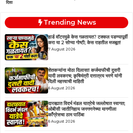
दिशा
Trending News
हार्ड वॉटरमुळे केस गळतायत? टक्कल पडण्यापूर्वी
करा या 2 सोप्या गोष्टी; केस राहतील मजबूत!
7 August 2026
शेतकऱ्यांना मोठा दिलासा! कर्जमाफीची दुसरी
यादी लवकरच; कृषिमंत्री दत्तात्रय भरणे यांनी
दिली महत्त्वाची माहिती
6 August 2026
दारव्ह्यात विदर्भ मंडल यात्रेचे जल्लोषात स्वागत;
ओबीसी जातीनिहाय जनगणनेच्या मागणीला
काँग्रेसचा ठाम पाठिंबा
6 August 2026