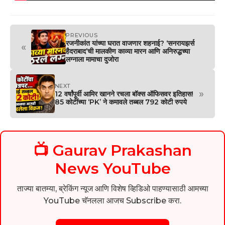
PREVIOUS
रजनीकांत यांच्या घरात वाजणार शहनाई? ‘सनरायझर्स
«
हैदराबाद’ची मालकीण काव्या मारन आणि अनिरुद्धच्या
लग्नाला मामाचा दुजोरा
NEXT
»
12 वर्षांपूर्वी आमिर खानने रचला बॉक्स ऑफिसवर इतिहास!
85 कोटींच्या ‘PK’ ने कमावले तब्बल 792 कोटी रुपये
📺 Gaurav Prakashan
News YouTube
ताज्या बातम्या, ब्रेकिंग न्यूज आणि विशेष व्हिडिओ पाहण्यासाठी आमच्या
YouTube चॅनलला आजच Subscribe करा.