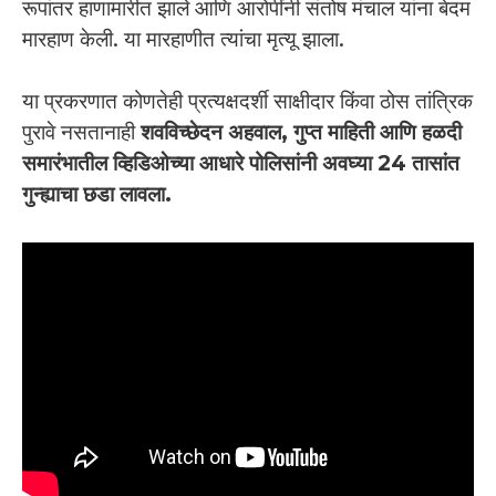
रूपांतर हाणामारीत झाले आणि आरोपींनी संतोष मंचाल यांना बेदम
मारहाण केली. या मारहाणीत त्यांचा मृत्यू झाला.
या प्रकरणात कोणतेही प्रत्यक्षदर्शी साक्षीदार किंवा ठोस तांत्रिक
पुरावे नसतानाही
शवविच्छेदन अहवाल, गुप्त माहिती आणि हळदी
समारंभातील व्हिडिओच्या आधारे पोलिसांनी अवघ्या 24 तासांत
गुन्ह्याचा छडा लावला.