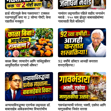
हार्ड वॉटरमुळे केस गळतायत? टक्कल
नामांतर लढ्यातील पहिले शहीद जनार्धन
पडण्यापूर्वी करा या 2 सोप्या गोष्टी; केस
मवाडे : १५० घाव झेलून बाबासाहेबांच्या
राहतील मजबूत!
नावासाठी दिले बलिदान
काळा बिबा: त्वचारोग आणि सांधेदुखीवर
92 वर्षांचे डॉक्टर आजही करतात
आयुर्वेदातील प्रभावी औषध?
शस्त्रक्रिया.!
अन्यायाविरुद्धच्या प्रत्येक लढ्याला डॉ.
गावभंडाऱ्याची परंपरा; भक्ती, एकोपा आणि
बाबासाहेब आंबेडकरांच्या विचारांचीच
माणुसकीचा जिवंत वारसा