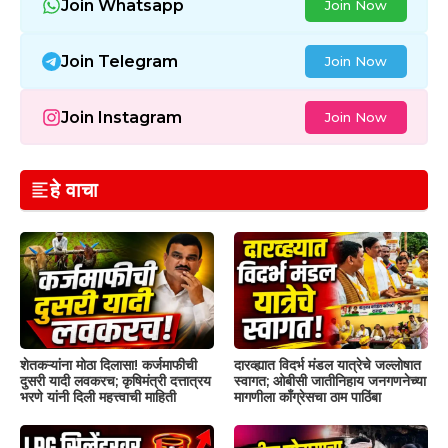
Join Whatsapp
Join Now
Join Telegram
Join Now
Join Instagram
Join Now
हे वाचा
शेतकऱ्यांना मोठा दिलासा! कर्जमाफीची
दारव्ह्यात विदर्भ मंडल यात्रेचे जल्लोषात
दुसरी यादी लवकरच; कृषिमंत्री दत्तात्रय
स्वागत; ओबीसी जातीनिहाय जनगणनेच्या
भरणे यांनी दिली महत्त्वाची माहिती
मागणीला काँग्रेसचा ठाम पाठिंबा