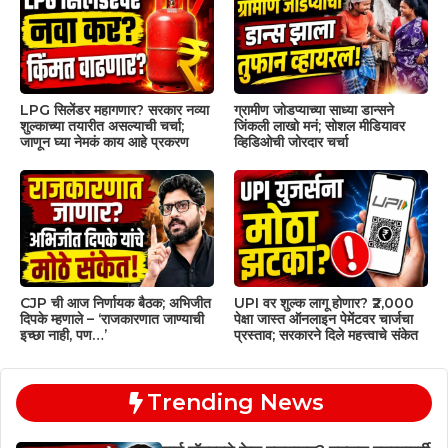
LPG सिलेंडर महागणार? सरकार नव्या
ग्रामीण जोडप्याच्या साध्या डान्सने
शुल्काच्या तयारीत असल्याची चर्चा;
जिंकली लाखो मनं; सोशल मीडियावर
जाणून घ्या नेमकं काय आहे प्रकरण
व्हिडिओची जोरदार चर्चा
CJP ची आज निर्णायक बैठक; अभिजीत
UPI वर शुल्क लागू होणार? ₹2,000
दिपके म्हणाले – ‘राजकारणात जाण्याची
पेक्षा जास्त ऑनलाइन पेमेंटवर चार्जचा
इच्छा नाही, पण…’
प्रस्ताव; सरकारने दिले महत्त्वाचे संकेत
Trending News