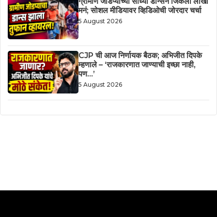
ग्रामीण जोडप्याच्या साध्या डान्सने जिंकली लाखो
मनं; सोशल मीडियावर व्हिडिओची जोरदार चर्चा
5 August 2026
CJP ची आज निर्णायक बैठक; अभिजीत दिपके
म्हणाले – ‘राजकारणात जाण्याची इच्छा नाही,
पण…’
5 August 2026