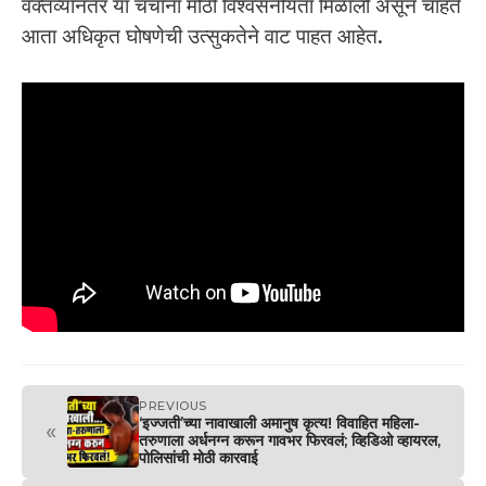
वक्तव्यानंतर या चर्चांना मोठी विश्वसनीयता मिळाली असून चाहते
आता अधिकृत घोषणेची उत्सुकतेने वाट पाहत आहेत.
PREVIOUS
‘इज्जती’च्या नावाखाली अमानुष कृत्य! विवाहित महिला-
«
तरुणाला अर्धनग्न करून गावभर फिरवलं; व्हिडिओ व्हायरल,
पोलिसांची मोठी कारवाई