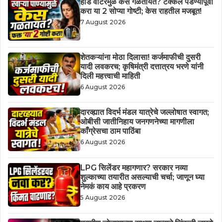
हार्ड वॉटरमुळे केस गळतायत? टक्कल पडण्यापूर्वी
करा या 2 सोप्या गोष्टी; केस राहतील मजबूत!
7 August 2026
शेतकऱ्यांना मोठा दिलासा! कर्जमाफीची दुसरी
यादी लवकरच; कृषिमंत्री दत्तात्रय भरणे यांनी
दिली महत्त्वाची माहिती
6 August 2026
दारव्ह्यात विदर्भ मंडल यात्रेचे जल्लोषात स्वागत;
ओबीसी जातीनिहाय जनगणनेच्या मागणीला
काँग्रेसचा ठाम पाठिंबा
6 August 2026
LPG सिलेंडर महागणार? सरकार नव्या
शुल्काच्या तयारीत असल्याची चर्चा; जाणून घ्या
नेमकं काय आहे प्रकरण
5 August 2026