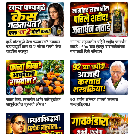
हार्ड वॉटरमुळे केस गळतायत? टक्कल
नामांतर लढ्यातील पहिले शहीद जनार्धन
पडण्यापूर्वी करा या 2 सोप्या गोष्टी; केस
मवाडे : १५० घाव झेलून बाबासाहेबांच्या
राहतील मजबूत!
नावासाठी दिले बलिदान
काळा बिबा: त्वचारोग आणि सांधेदुखीवर
92 वर्षांचे डॉक्टर आजही करतात
आयुर्वेदातील प्रभावी औषध?
शस्त्रक्रिया.!