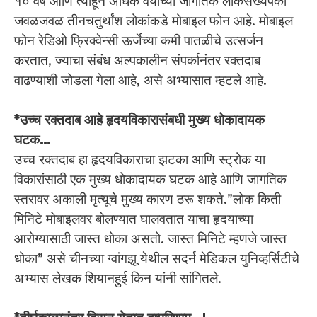
१० वर्षे आणि त्याहून अधिक वयाच्या जागतिक लोकसंख्येपैकी
जवळजवळ तीनचतुर्थांश लोकांकडे मोबाइल फोन आहे. मोबाइल
फोन रेडिओ फ्रिक्वेन्सी ऊर्जेच्या कमी पातळीचे उत्सर्जन
करतात, ज्याचा संबंध अल्पकालीन संपर्कानंतर रक्तदाब
वाढण्याशी जोडला गेला आहे, असे अभ्यासात म्हटले आहे.
*उच्च रक्तदाब आहे हृदयविकारासंबधी मुख्य धोकादायक
घटक…
उच्च रक्तदाब हा हृदयविकाराचा झटका आणि स्ट्रोक या
विकारांसाठी एक मुख्य धोकादायक घटक आहे आणि जागतिक
स्तरावर अकाली मृत्यूचे मुख्य कारण ठरू शकते.”लोक किती
मिनिटे मोबाइलवर बोलण्यात घालवतात याचा हृदयाच्या
आरोग्यासाठी जास्त धोका असतो. जास्त मिनिटे म्हणजे जास्त
धोका” असे चीनच्या ग्वांगझू येथील सदर्न मेडिकल युनिव्हर्सिटीचे
अभ्यास लेखक शियानहुई किन यांनी सांगितले.