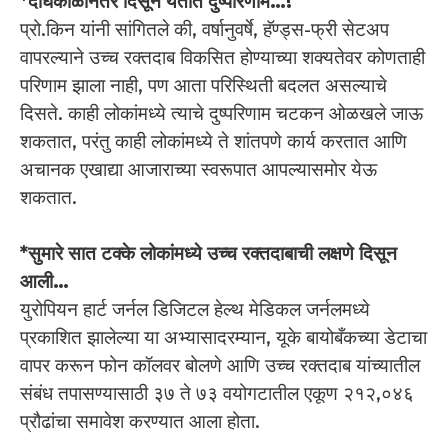
*दीर्घकाळानंतर दिसून येतात दुष्परिणाम…!
प्रो.किन यांनी सांगितले की, वर्षानुवर्षे, हॅण्ड्स-फ्री सेटअप
वापरल्याने उच्च रक्तदाब विकसित होण्याच्या शक्यतेवर कोणताही
परिणाम झाला नाही, पण आता परिस्थिती बदलत असल्याचे
दिसते. काही लोकांमध्ये त्याचे दुष्परिणाम चटकन ओळखले जाऊ
शकतात, परंतु काही लोकांमध्ये ते शांतपणे कार्य करतात आणि
अचानक एखाद्या आजाराच्या स्वरूपात आपल्यासमोर येऊ
शकतात.
*सुमारे सात टक्के लोकांमध्ये उच्च रक्तदाबाची लक्षणे दिसून
आली…
युरोपियन हार्ट जर्नल डिजिटल हेल्थ मेडिकल जर्नलमध्ये
प्रकाशित झालेल्या या अभ्यासादरम्यान, यूके बायोबँकच्या डेटाचा
वापर करून फोन कॉलवर बोलणे आणि उच्च रक्तदाब यांच्यातील
संबंध तपासण्यासाठी ३७ ते ७३ वयोगटातील एकूण २१२,०४६
प्रौढांचा समावेश करण्यात आला होता.