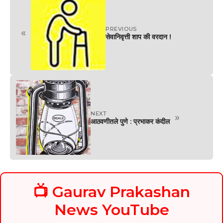
PREVIOUS
«
सेवानिवृत्ती शाप की वरदान !
NEXT
»
आठवणीतले पुणे : प्रभाकर कंदील
📺 Gaurav Prakashan
News YouTube