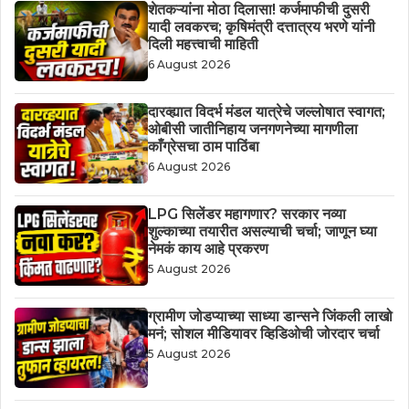
शेतकऱ्यांना मोठा दिलासा! कर्जमाफीची दुसरी
यादी लवकरच; कृषिमंत्री दत्तात्रय भरणे यांनी
दिली महत्त्वाची माहिती
6 August 2026
दारव्ह्यात विदर्भ मंडल यात्रेचे जल्लोषात स्वागत;
ओबीसी जातीनिहाय जनगणनेच्या मागणीला
काँग्रेसचा ठाम पाठिंबा
6 August 2026
LPG सिलेंडर महागणार? सरकार नव्या
शुल्काच्या तयारीत असल्याची चर्चा; जाणून घ्या
नेमकं काय आहे प्रकरण
5 August 2026
ग्रामीण जोडप्याच्या साध्या डान्सने जिंकली लाखो
मनं; सोशल मीडियावर व्हिडिओची जोरदार चर्चा
5 August 2026