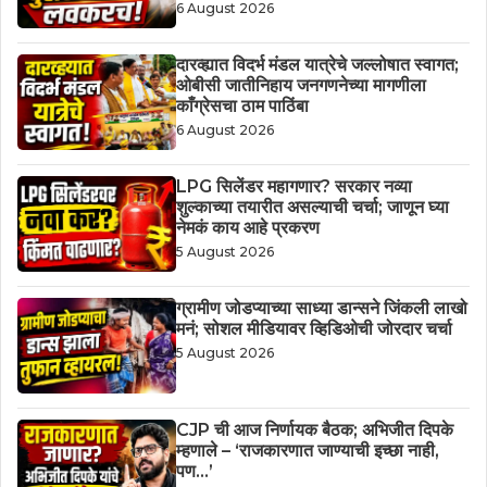
6 August 2026
दारव्ह्यात विदर्भ मंडल यात्रेचे जल्लोषात स्वागत;
ओबीसी जातीनिहाय जनगणनेच्या मागणीला
काँग्रेसचा ठाम पाठिंबा
6 August 2026
LPG सिलेंडर महागणार? सरकार नव्या
शुल्काच्या तयारीत असल्याची चर्चा; जाणून घ्या
नेमकं काय आहे प्रकरण
5 August 2026
ग्रामीण जोडप्याच्या साध्या डान्सने जिंकली लाखो
मनं; सोशल मीडियावर व्हिडिओची जोरदार चर्चा
5 August 2026
CJP ची आज निर्णायक बैठक; अभिजीत दिपके
म्हणाले – ‘राजकारणात जाण्याची इच्छा नाही,
पण…’