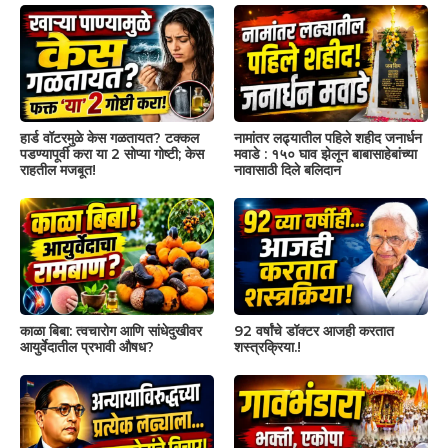
हार्ड वॉटरमुळे केस गळतायत? टक्कल
नामांतर लढ्यातील पहिले शहीद जनार्धन
पडण्यापूर्वी करा या 2 सोप्या गोष्टी; केस
मवाडे : १५० घाव झेलून बाबासाहेबांच्या
राहतील मजबूत!
नावासाठी दिले बलिदान
काळा बिबा: त्वचारोग आणि सांधेदुखीवर
92 वर्षांचे डॉक्टर आजही करतात
आयुर्वेदातील प्रभावी औषध?
शस्त्रक्रिया.!