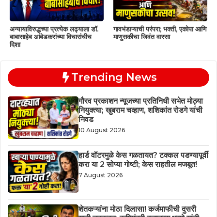
अन्यायाविरुद्धच्या प्रत्येक लढ्याला डॉ.
गावभंडाऱ्याची परंपरा; भक्ती, एकोपा आणि
बाबासाहेब आंबेडकरांच्या विचारांचीच
माणुसकीचा जिवंत वारसा
दिशा
Trending News
गौरव प्रकाशन न्यूजच्या प्रतिनिधी सभेत मोठ्या
नियुक्त्या; खुबराम चव्हाण, शशिकांत रोडगे यांची
निवड
10 August 2026
हार्ड वॉटरमुळे केस गळतायत? टक्कल पडण्यापूर्वी
करा या 2 सोप्या गोष्टी; केस राहतील मजबूत!
7 August 2026
शेतकऱ्यांना मोठा दिलासा! कर्जमाफीची दुसरी