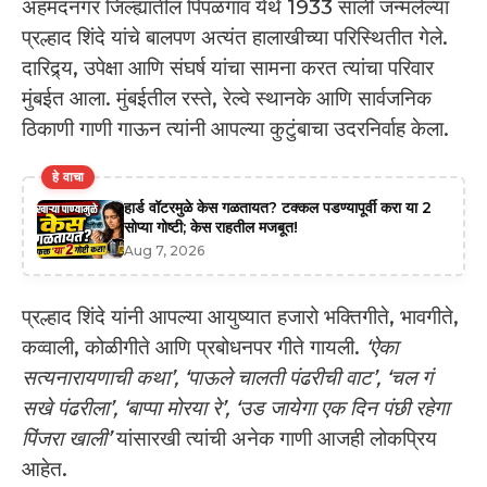
अहमदनगर जिल्ह्यातील पिंपळगाव येथे 1933 साली जन्मलेल्या
प्रल्हाद शिंदे यांचे बालपण अत्यंत हालाखीच्या परिस्थितीत गेले.
दारिद्र्य, उपेक्षा आणि संघर्ष यांचा सामना करत त्यांचा परिवार
मुंबईत आला. मुंबईतील रस्ते, रेल्वे स्थानके आणि सार्वजनिक
ठिकाणी गाणी गाऊन त्यांनी आपल्या कुटुंबाचा उदरनिर्वाह केला.
हे वाचा
हार्ड वॉटरमुळे केस गळतायत? टक्कल पडण्यापूर्वी करा या 2
सोप्या गोष्टी; केस राहतील मजबूत!
Aug 7, 2026
प्रल्हाद शिंदे यांनी आपल्या आयुष्यात हजारो भक्तिगीते, भावगीते,
कव्वाली, कोळीगीते आणि प्रबोधनपर गीते गायली.
‘ऐका
सत्यनारायणाची कथा’, ‘पाऊले चालती पंढरीची वाट’, ‘चल गं
सखे पंढरीला’, ‘बाप्पा मोरया रे’, ‘उड जायेगा एक दिन पंछी रहेगा
पिंजरा खाली’
यांसारखी त्यांची अनेक गाणी आजही लोकप्रिय
आहेत.