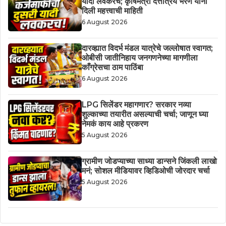
यादी लवकरच; कृषिमंत्री दत्तात्रय भरणे यांनी
दिली महत्त्वाची माहिती
6 August 2026
दारव्ह्यात विदर्भ मंडल यात्रेचे जल्लोषात स्वागत;
ओबीसी जातीनिहाय जनगणनेच्या मागणीला
काँग्रेसचा ठाम पाठिंबा
6 August 2026
LPG सिलेंडर महागणार? सरकार नव्या
शुल्काच्या तयारीत असल्याची चर्चा; जाणून घ्या
नेमकं काय आहे प्रकरण
5 August 2026
ग्रामीण जोडप्याच्या साध्या डान्सने जिंकली लाखो
मनं; सोशल मीडियावर व्हिडिओची जोरदार चर्चा
5 August 2026