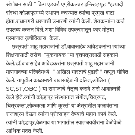
संशोधनासाठी ” किंग एडवर्ड एग्रीकल्चर इन्स्टिट्यूट “इत्यादी
संस्था कोल्हापूरमध्ये स्थापन करण्यात त्यांचा प्रमुख वाटा
होता.राधानगरी धरणाची उभारणी त्यांनी केली. शेतकऱ्यांना कर्ज
उपलब्ध करून दिले.अशा विविध उपक्रमातून फार मोठ्या
प्रमाणात कृषीविकास केला.
छत्रपती शाहू महाराजांनी डॉ.बाबासाहेब आंबेडकरांना त्यांच्या
शिक्षणासाठी तसेच “मूकनायक “या वृत्तपत्रासाठी सहकार्य
केले.डॉ.बाबासाहेब आंबेडकरांना छत्रपती शाहू महाराजांनी
माणगावच्या परिषदेमध्ये ” अखिल भारताचे पुढारी ” म्हणून घोषित
केले. यापुढील काळामध्ये बाबासाहेबांनी दलित,उपेक्षित (
SC,ST,OBC ) या समाजाचे नेतृत्व करावे असे आवाहनही
केले होते.त्यांनी कोल्हापूर संस्थानात संगीत,चित्रपट,
चित्रकला,लोककला आणि कुस्ती या क्षेत्रातील कलावंतांना
राजाश्रय देऊन त्यांना प्रोत्साहन देण्याचे महान कार्य केले.
त्यांनी कोल्हापूर,बेळगाव या भागातील स्वातंत्र्यवीरांना वेळोवेळी
आर्थिक मदत केली.