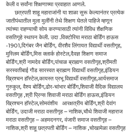
केली व सर्वांना शिक्षणाच्या प्रवाहात आणले.
छत्रपती शाहू महाराजांनी या शाळा सुरू केल्यानंतर प्रत्येक
जातीपंथातील मुला मुलींनी तेथे शिक्षण घेतले पाहिजे म्हणून
त्यांच्या राहण्याची सोय करण्यासाठी त्यांनी विविध शैक्षणिक
वसतिगृहे स्थापन केली. उदा .विक्टोरिया मराठा बोर्डिंग हाऊस
-1901,दिगंबर जैन बोर्डिंग, वीरशैव लिंगायत विद्यार्थी वसतीगृह,
मुस्लिम बोर्डिंग,मिस क्लार्क होस्टेल,दैवज्ञ शिक्षण समाज
बोर्डिंग,श्री नामदेव बोर्डिंग,पांचाळ ब्राह्मण वसतीगृह,श्रीमती
सरस्वतीबाई गौड सारस्वत ब्राह्मण विद्यार्थी वसतीगृह,इंडियन
ख्रिश्चन हॉस्टेल,कायस्त प्रभू विद्यार्थी वसतीगृह,आर्यसमाज
गुरुकुल, वैश्य बोर्डिंग,ढोर-चांभार बोर्डिंग,शिवाजी वैदिक विद्यालय
वसतीगृह ,श्री प्रिन्स शिवाजी मराठा बोर्डिंग हाऊस,इंडियन
ख्रिश्चन हॉस्टेल,सोमवंशीय आरक्षत्रीय बोर्डिंग,श्री देवांग
बोर्डिंग, उदाजी मराठा वसतीगृह – नाशिक,चौथे शिवाजी महाराज
मराठा वसतीगृह – अहमदनगर, वंजारी समाज वसतीगृह –
नाशिक,श्री शाहू छत्रपती बोर्डिंग – नाशिक ,चोखामेळा वसतीगृह