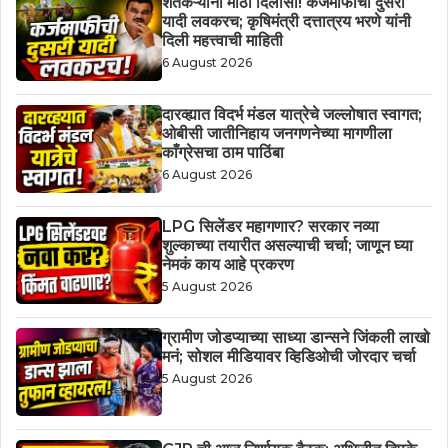
शेतकऱ्यांना मोठा दिलासा! कर्जमाफीची दुसरी
यादी लवकरच; कृषिमंत्री दत्तात्रय भरणे यांनी
दिली महत्त्वाची माहिती
6 August 2026
दारव्ह्यात विदर्भ मंडल यात्रेचे जल्लोषात स्वागत;
ओबीसी जातीनिहाय जनगणनेच्या मागणीला
काँग्रेसचा ठाम पाठिंबा
6 August 2026
LPG सिलेंडर महागणार? सरकार नव्या
शुल्काच्या तयारीत असल्याची चर्चा; जाणून घ्या
नेमकं काय आहे प्रकरण
5 August 2026
ग्रामीण जोडप्याच्या साध्या डान्सने जिंकली लाखो
मनं; सोशल मीडियावर व्हिडिओची जोरदार चर्चा
5 August 2026