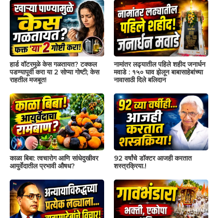
हार्ड वॉटरमुळे केस गळतायत? टक्कल
नामांतर लढ्यातील पहिले शहीद जनार्धन
पडण्यापूर्वी करा या 2 सोप्या गोष्टी; केस
मवाडे : १५० घाव झेलून बाबासाहेबांच्या
राहतील मजबूत!
नावासाठी दिले बलिदान
काळा बिबा: त्वचारोग आणि सांधेदुखीवर
92 वर्षांचे डॉक्टर आजही करतात
आयुर्वेदातील प्रभावी औषध?
शस्त्रक्रिया.!